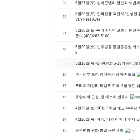
5월27일(토)-실리콘밸리 한인회 세법세미
23
5월20일(토)-한국전쟁 격전지 ‘신성한 흙’ 헌정
22
Van Ness Ave)
5월20일(토)-북가주지역 교회간 친선 탁구대회,
21
문의 (408)263-5100
5월20일(토)-민주평통 통일골든벨 퀴즈대회
20
8
5월18일(목)-SF한인회 5·18기념식, 오전 
»
한국정부 초청 영어봉사 장학생 모집
18
코리아 데일리 타임즈 주최, 4월 열린
17
호랑이의 근성, 정 에스라 변호사
16
4월29일(토) SF한국학교 개교 44주년
15
4월20일(목) 마감, '나의 어머니' 주제 
14
민주평통 평화 통일 웅변대회
13