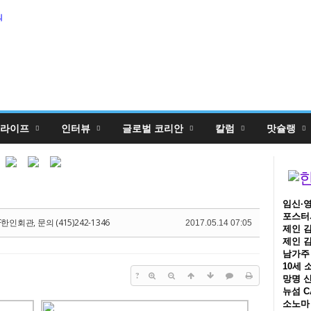
5,
의
5,
라이프
인터뷰
글로벌 코리안
칼럼
맛슐랭
임신·영
포스터시
한인회관, 문의 (415)242-1346
2017.05.14 07:05
제인 김
제인 김
남가주 
10세 
?
망명 신
뉴섬 C
소노마 