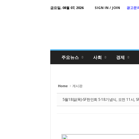
Sketchbook
스케치북5
금요일, 08월 07, 2026
SIGN IN / JOIN
광고문
Sketchbook
K
스케치북5
o
r
e
a
D
a
i
l
y
T
주요뉴스
사회
경제
i
m
e
s
Home
게시판
5월18일(목)-SF한인회 5·18기념식, 오전 11시, SF