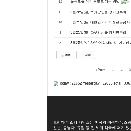
울릉도를 거쳐 독도로 가는 방법
12
3월26일(일) 쏘넷앙상블 정기연주회
11
3월25일(토) 대한민국 6.25참전유공
10
3월25일(토) 쏘넷앙상블 정기연주회
9
3월25일(토) SV한인회 메디칼, 메디케
8
목록
검색
Prev
1
...
3
Today
:
21652
Yesterday
:
32036
Total
:
336
코리아 데일리 타임스는 미국의 생생한 뉴스와
일본, 동남아, 유럽 등 전 세계 각국에 퍼져 있