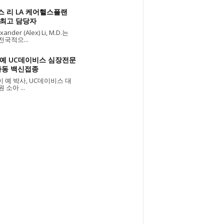
스 리 LA 케어핼스플랜
 최고 담당자
ander (Alex) Li, M.D.는
전국적으...
 예 UC데이비스 심장전문
아동 백신접종
 예 박사, UC데이비스 대
 소아 ...