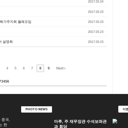
2017.03.24
2017.03.23
자 북가주지회 월례모임
2017.03.23
2017.03.23
어 설명회
2017.03.23
4
5
6
7
8
9
Next
73456
PHOTO NEWS
이벤
 중국,
마루, 주 재무장관 수석보좌관
는 한
과 회담