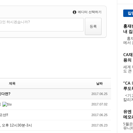
에디터 선택하기
칼
로그인 하시겠습니까?
홍재빈
내 집
홍재
에서 
CA재
용의 날
세계 
도 큰
“CA
제목
날짜
루도
하신다면?
2017.06.25
<기고:
칼리지
집
2017.07.02
유엔 
모션!!
2017.06.25
메모리
5월은
 오후 12시30분-3시
2017.05.23
뮤니티