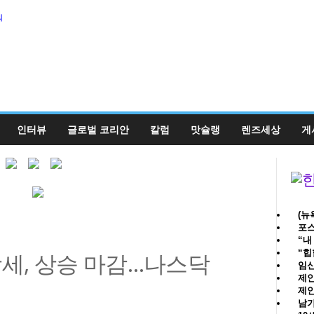
의
인터뷰
글로벌 코리안
칼럼
맛슐랭
렌즈세상
게
(뉴
포스
“내
“힙
강세, 상승 마감…나스닥
임신
제인
제인
남가