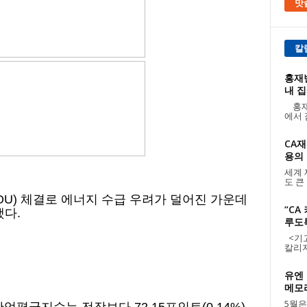
맛
칼
홍재빈
내 집
홍재
에서 
CA재
용의 날
세계 
도 큰
OU) 체결로 에너지 수급 우려가 덜어진 가운데
“CA
다.
루도
<기고:
칼리지
유엔 
메모리
5월은