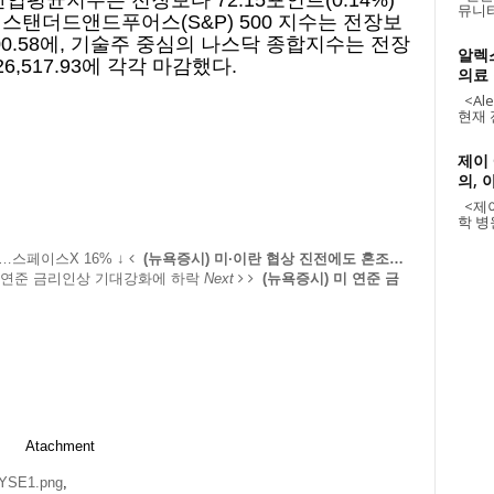
업평균지수는 전장보다 72.15포인트(0.14%)
뮤니티
다. 스탠더드앤드푸어스(S&P) 500 지수는 전장보
7,500.58에, 기술주 중심의 나스닥 종합지수는 전장
알렉
26,517.93에 각각 마감했다.
의료
<Alex
현재 
제이
의, 
<제이
학 병원
…스페이스X 16% ↓
(뉴욕증시) 미·이란 협상 진전에도 혼조…
미 연준 금리인상 기대강화에 하락
Next
(뉴욕증시) 미 연준 금
Atachment
YSE1.png
,