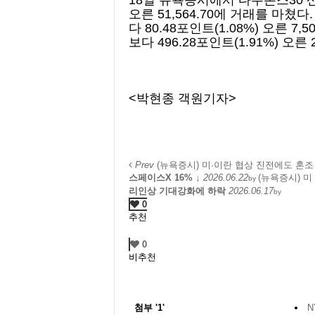
18일 뉴욕증시에서 다우존스30 산
오른 51,564.70에 거래를 마쳤
다 80.48포인트(1.08%) 오른 
보다 496.28포인트(1.91%) 오른 
<박현종 객원기자>
Prev
(뉴욕증시) 미·이란 협상 진전에도 혼조
스페이스X 16% ↓
2026.06.22
(뉴욕증시) 
by
리인상 기대강화에 하락
2026.06.17
by
0
추천
0
비추천
첨부
'
1
'
N