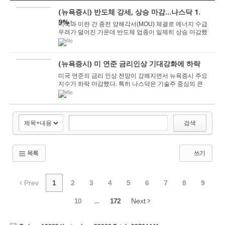
(뉴욕증시) 반도체 강세, 상승 마감…나스닥 1.
9%↑
미국과 이란 간 종전 양해각서(MOU) 체결로 에너지 수급
우려가 덜어진 가운데 반도체 업종이 일제히 상승 마감했
다. 18일 뉴욕증시에서 다우존스30 산업평균지수...
(뉴욕증시) 미 연준 금리인상 기대강화에 하락
미국 연준의 금리 인상 전망이 강해지면서 뉴욕증시 주요
지수가 하락 마감했다. 특히 나스닥은 기술주 중심의 큰
폭 하락을 기록했다. 17일 다우존스30 산업평균...
검색
목록
쓰기
Prev
1
2
3
4
5
6
7
8
9
10
...
172
Next