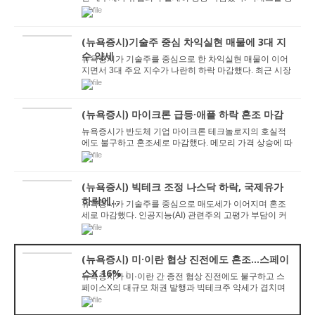
심으로 투자심리가 빠르게 회복되면서 주요 지수...
(뉴욕증시)기술주 중심 차익실현 매물에 3대 지
수 약세
뉴욕증시가 기술주를 중심으로 한 차익실현 매물이 이어
지면서 3대 주요 지수가 나란히 하락 마감했다. 최근 시장
상승을 이끌었던 반도체와 인공지능(AI) 관련 ...
(뉴욕증시) 마이크론 급등·애플 하락 혼조 마감
뉴욕증시가 반도체 기업 마이크론 테크놀로지의 호실적
에도 불구하고 혼조세로 마감했다. 메모리 가격 상승에 따
른 비용 부담 우려와 애플의 제품 가격 인상이 맞...
(뉴욕증시) 빅테크 조정 나스닥 하락, 국제유가
하락에...
뉴욕증시가 기술주를 중심으로 매도세가 이어지며 혼조
세로 마감했다. 인공지능(AI) 관련주의 고평가 부담이 커
지면서 나스닥 지수와 S&P500 지수가 하락한 ...
(뉴욕증시) 미·이란 협상 진전에도 혼조…스페이
스X 16% ↓
뉴욕증시가 미·이란 간 종전 협상 진전에도 불구하고 스
페이스X의 대규모 채권 발행과 빅테크주 약세가 겹치며
혼조세로 마감했다. 하지만 이번 기술주 조...