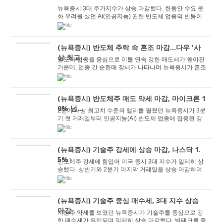
뉴욕증시 3대 주가지수가 상승 마감했다. 한동안 수요 둔
화 우려를 샀던 AI(인공지능) 관련 반도체 업종의 반등이
시장을 지탱했다. 지난 3일 독립기념일 대체 공...
(뉴욕증시) 반도체 추락 속 혼조 마감…다우 '사
상 최고...
반도체 업종을 중심으로 이틀 연속 강한 매도세가 쏟아진
가운데, 업종 간 순환매 장세가 나타나며 뉴욕증시가 혼조
세로 마감했다. 기술주 중심의 나스닥 지수는 ...
(뉴욕증시) 반도체주 매도 약세 마감, 마이크론 1
0% 넘...
2분기 사상 최고치 수준의 랠리를 펼쳤던 뉴욕증시가 3분
기 첫 거래일부터 인공지능(AI) 반도체 업종에 집중된 강
한 차익실현 매물에 밀려 약세로 돌아섰다. 1일 ...
(뉴욕증시) 기술주 강세에 상승 마감, 나스닥 1.
5%↑
반도체주 강세에 힘입어 미국 증시 3대 지수가 일제히 상
승했다. 상반기와 2분기 마지막 거래일을 상승 마감하며
주요 지수는 모두 분기 기준 최고 수준의 성과를...
(뉴욕증시) 기술주 중심 매수세, 3대 지수 상승
마감
지난주 약세를 보였던 뉴욕증시가 기술주를 중심으로 강
한 매수세가 유입되며 일제히 상승 마감했다. 빅테크를 중