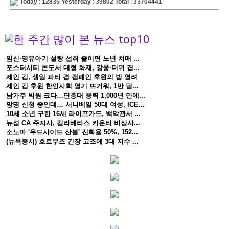
Today
:
12835
Yesterday
:
39802
Total
:
33704441
임신·영유아기 설탕 섭취 줄이면 노년 치매 ...
포스터시티 콘도서 대형 화재, 강풍·더위 겹...
제인 김, 생일 파티 겸 캠페인 후원의 밤 열려
제인 김 후원 한인사회 열기 뜨거워, 1만 달...
남가주 빅원 크다…단층대 응력 1,000년 만에...
망명 신청 중인데… 서니베일 50대 여성, ICE...
10세 소년 구한 16세 라이프가드, 백악관서 ...
뉴섬 CA 주지사, 칼라베라스 카운티 비상사...
소노마 '우드사이드 산불' 진화율 50%, 152...
(뉴욕증시) 호르무즈 긴장 고조에 3대 지수 ...