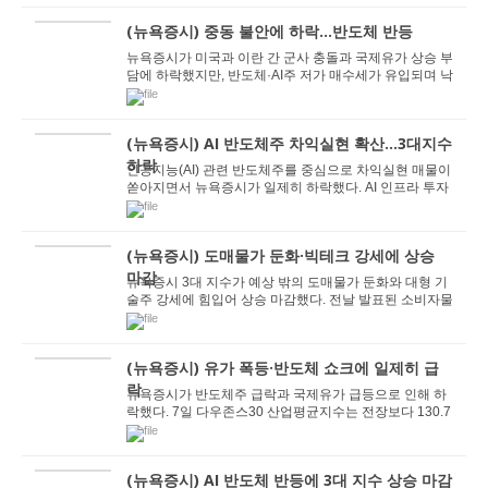
(뉴욕증시) 중동 불안에 하락...반도체 반등
뉴욕증시가 미국과 이란 간 군사 충돌과 국제유가 상승 부
담에 하락했지만, 반도체·AI주 저가 매수세가 유입되며 낙
폭은 제한됐다. 중동발 지정학 리스크...
(뉴욕증시) AI 반도체주 차익실현 확산…3대지수
하락
인공지능(AI) 관련 반도체주를 중심으로 차익실현 매물이
쏟아지면서 뉴욕증시가 일제히 하락했다. AI 인프라 투자
가 실제 수익으로 이어질 수 있을지에 대한 우...
(뉴욕증시) 도매물가 둔화·빅테크 강세에 상승
마감
뉴욕증시 3대 지수가 예상 밖의 도매물가 둔화와 대형 기
술주 강세에 힘입어 상승 마감했다. 전날 발표된 소비자물
가지수(CPI)에 이어 도매물가 격인 생산자물가...
(뉴욕증시) 유가 폭등·반도체 쇼크에 일제히 급
락
뉴욕증시가 반도체주 급락과 국제유가 급등으로 인해 하
락했다. 7일 다우존스30 산업평균지수는 전장보다 130.7
6포인트(0.25%) 내린 5만2925.15에 장을 마쳤다. ...
(뉴욕증시) AI 반도체 반등에 3대 지수 상승 마감