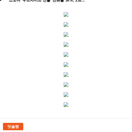
소노마 '우드사이드 산불' 진화율 50%, 152...
맛슐랭