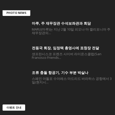
PHOTO NEWS
마루, 주 재무장관 수석보좌관과 회담
MARU(마루)는 지난 2월 10일 피오나 마 캘리포니아 주
재무장관의...
전동국 회장, 임정택 총영사에 표창장 전달
샌프란시스코 프렌즈 사이버 라이온스클럽(San
Francisco Friends...
조류 충돌 항공기, 기수 부분 박살나
스페인 아돌포 수아레스 마드리드 바라하스 공항에서 3
일(현지시...
이벤트 안내