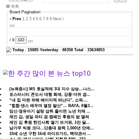
목록
Board Pagination
Prev
1
2
3
4
5
6
7
8
9
Next
/ 9
GO
Today
:
15085
Yesterday
:
48358
Total
:
33634853
(뉴욕증시) MS 호실적에 3대 지수 상승…나스...
포스터시티 콘도서 대형 화재, 강풍·더위 겹...
“내 집 마련 위해 베이지역 떠난다”, 소득·...
“힙합·댄스 배우며 열정 발산”… BAYA, 8월3...
임신·영유아기 설탕 섭취 줄이면 노년 치매 ...
제인 김, 생일 파티 겸 캠페인 후원의 밤 열려
제인 김 후원 한인사회 열기 뜨거워, 1만 달...
남가주 빅원 크다…단층대 응력 1,000년 만에...
10세 소년 구한 16세 라이프가드, 백악관서 ...