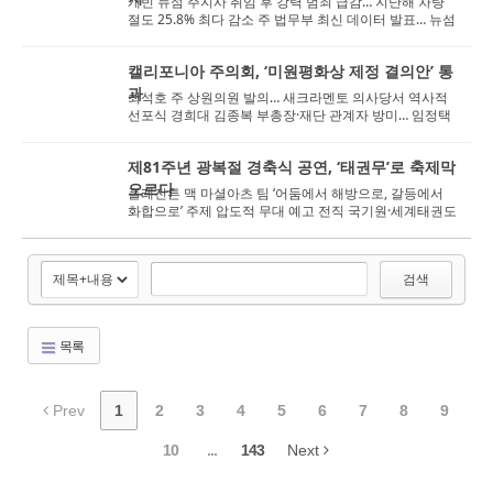
개빈 뉴섬 주지사 취임 후 강력 범죄 급감… 지난해 차량
절도 25.8% 최다 감소 주 법무부 최신 데이터 발표… 뉴섬
“지속적인 치...
캘리포니아 주의회, ‘미원평화상 제정 결의안’ 통
과
최석호 주 상원의원 발의… 새크라멘토 의사당서 역사적
선포식 경희대 김종복 부총장·재단 관계자 방미… 임정택
총영사, 김한일 ...
제81주년 광복절 경축식 공연, ‘태권무’로 축제막
오르다
플레전튼 맥 마셜아츠 팀 ‘어둠에서 해방으로, 갈등에서
화합으로’ 주제 압도적 무대 예고 전직 국기원·세계태권도
연맹 시범단 사...
검색
목록
Prev
1
2
3
4
5
6
7
8
9
10
...
143
Next