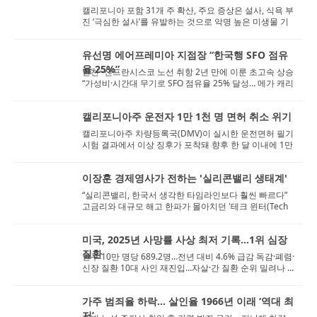
캘리포니아 포함 31개 주 확산, 주요 증상은 설사, 식욕 부
진 ‘극심한 설사’를 유발하는 것으로 악명 높은 미생물 기
생충 ‘사이클...
유선명 에어프레미아 지점장 “한국행 SFO 점유
율 25%”
인천~샌프란시스코 노선 취항 2년 만에 이룬 초고속 상승
“가성비·시간대 무기로 SFO 점유율 25% 달성… 메가 캐리
어 출범은 새로...
캘리포니아주 운전자 1만 1천 명 면허 취소 위기
캘리포니아주 차량등록국(DMV)이 실시한 운전면허 필기
시험 결과에서 이상 징후가 포착돼 향후 한 달 이내에 1만
명 이상의 운전자가 면허를 박탈당할...
이장훈 경제영사가 전하는 '실리콘밸리 생태계'
“실리콘밸리, 한국서 생각한 타임라인보다 훨씬 빠르다”
고금리와 대규모 해고 한파가 몰아치던 '테크 윈터(Tech
Winter)'의 정...
미국, 2025년 사망률 사상 최저 기록...1위 심장
질환
인구 10만 명당 689.2명…전년 대비 4.6% 급감 독감·폐렴·
신장 질환 10대 사인 재진입…자살·간 질환 순위 밀려나 ...
가주 범죄율 하락… 살인율 1966년 이래 ‘역대 최
저’