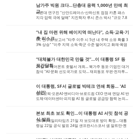
남가주 빅원 크다…단층대 응력 1,000년 만에 최
고
버른대 연구진 "산안드레아스·산하신토 접점 카혼 패스
지각 압력 극에 달해" 지진학자 루시 존스 박사 "규모 7.8
강진 시 수백 명 사망&middo...
“내 집 마련 위해 베이지역 떠난다”, 소득·교육·기
후 리스크
UC 연구소 보고서 "타주 이주 시 5년 내 주택 소유 확률 3
3% 상승" "이주 지역 소득·학군 수준 떨어지고 화재·폭염
등 기후 위험 노출"...
“대체불가 대한민국 만들 것”…이 대통령 SF 동
포간담회
25일 SF 페어몬트 호텔서 개최… 북가주 동포·기업인 대거
참석 "AI·문화 선도국가로 도약… 재외동포 우편·전자투...
이 대통령, SF서 글로벌 빅테크 연쇄 회동… 'AI
선언'
앤트로픽·오픈AI·엔비디아·브로드컴 CEO 연쇄 면담 AI 반
도체·데이터센터·피지컬 AI 등 글로벌 공급망 협력 논의...
본보 최초 보도 확인…이 대통령 AI 서밋 참석 공
식 발표
코리아데일리타임즈 21일 자 보도대로 방미 확정… 대통
령실 22일 공식 발표 24일 샌프란시스코서 샘 알트만·젠
슨 황·이재용&mid...