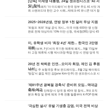
[단독] 이재명 대통령, 24일 샌프란시스코 'AI 서
밋' 참석
24일 도그패치 '더 미드웨이'서 한국 정부 주도 AI 서밋 개
최 스탠퍼드대 한인 교수 사회…빅테크·AI 유니콘 대거 참
석 전망 25...
2025~2028년생, 연방 정부 1천 달러 무상 지원
‘트럼프 계좌’ 개설 공식 개시… 미국 아동 600만 명 신청
완료 전체 대상자의 10% 미만 신청, 국세청(IRS) 양식 45
47 통해 온라인...
미, 유학생 비자 ‘최장 4년’ 제한… 한국인 2만명
피해
국토안보부, F·J·I 비자 무기한 체류제 폐지… 9월 15일부
터 고정 체류제 시행 박사과정·학업 연장 시 연방 당국 직
접 까...
20년 전 싹틔운 인연...오미자 회장, 제인 김 후원
나서
제인 김 주 보험국장 후보 펀드레이징… 8월 2일 헤이워드
‘탕집’서 결집 제인 김(Jane Kim·민주) 전 샌프란시스코 시
의원...
‘제81주년 광복절 경축식’ 준비위 모임…역대급
축제 예고
북가주 주요 단체장·시 당국 등 40여 명 참석… 9대 조직
분과 확정 및 완벽 체계 구축 전통 탈춤부터 K-POP·한복
패션쇼까지&he...
‘극심한 설사’ 유발 기생충 감염, 미국 전역 비상