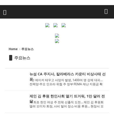
Home
주요뉴스
주요뉴스
뉴섬 CA 주지사, 칼라베라스 카운티 비상사태 선
포
1만 에이커 태우고 사망자 발생, 1400여 명 강제 대피…
전력망·주요 인프라 위협 주 정부·FEMA 재난 지원금 확
보… 소방 ...
제인 김 후원 한인사회 열기 뜨거워, 1만 달러 전
달
미 최초 한인 여성 주 전체 선출직 도전… 제인 김 후원회
열려 오미자 회장, 사비 털어 장소·비용 후원… 현장서 모
은 1만 달러 ...