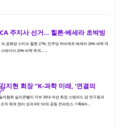
CA 주지사 선거… 힐튼·베세라 초박빙
 속 공화당 스티브 힐튼 27%, 민주당 하비에르 베세라 26% 새벽 격
톰 스테이어 20% 바짝 추격… ...
V 김지현 회장 “K-과학 미래, ‘연결의
”
자협회 실리콘밸리 지부 30대 여성 회장 스탠퍼드 암 연구원과
직 체계 정비 성과 KIC SV와 공동 컨퍼런스 기획&h...