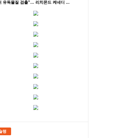
 유독물질 검출”… 리치몬드 케네디 ...
슐랭