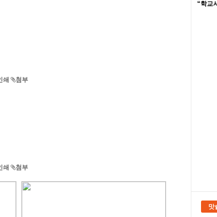
“학교서
인쇄
첨부
인쇄
첨부
맛