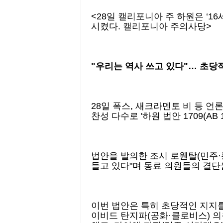
<28일 캘리포니아 주 하원은 ‘16
시켰다. 캘리포니아 주의사당>
"우리는 역사 쓰고 있다"… 초당적
28일 폭스, 새크라멘토 비 등 
찬성 다수로 '하원 법안 1709(AB 
법안을 발의한 조시 로웬탈(민주·
들고 있다"며 동료 의원들의 결단
이번 법안은 특히 초당적인 지지를
이비드 탄지파(공화·클로비스) 의