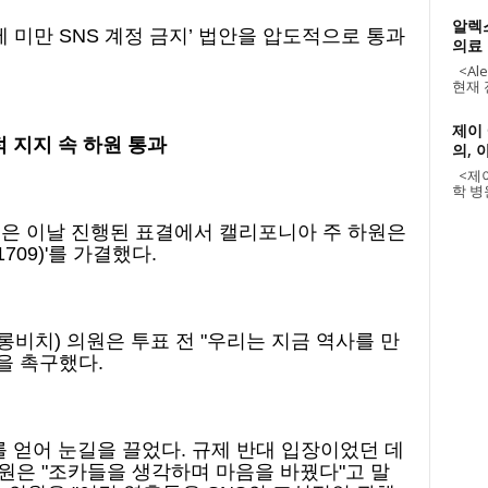
알렉
세 미만 SNS 계정 금지’ 법안을 압도적으로 통과
의료
<Alex
현재 
제이
 지지 속 하원 통과
의, 
<제이
학 병원
언론은 이날 진행된 표결에서 캘리포니아 주 하원은
1709)'를 가결했다.
롱비치) 의원은 투표 전 "우리는 지금 역사를 만
을 촉구했다.
 얻어 눈길을 끌었다. 규제 반대 입장이었던 데
원은 "조카들을 생각하며 마음을 바꿨다"고 말