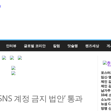
의
인터뷰
글로벌 코리안
칼럼
맛슐랭
렌즈세상
게
포스터시
임신·영
제인 김
제인 김
남가주 
 SNS 계정 금지 법안’ 통과
10세 
소노마 
뉴섬 C
망명 신