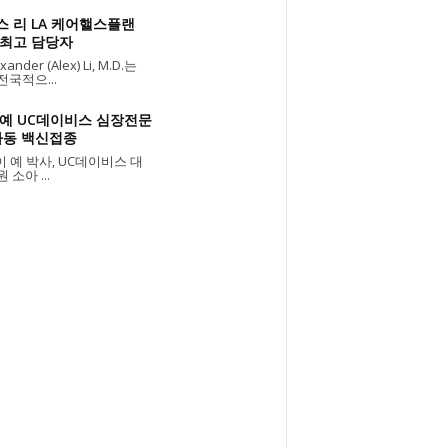
스 리 LA 케어핼스플랜
 최고 담당자
ander (Alex) Li, M.D.는
전국적으...
 예 UC데이비스 심장전문
아동 백신접종
 예 박사, UC데이비스 대
 소아 ...