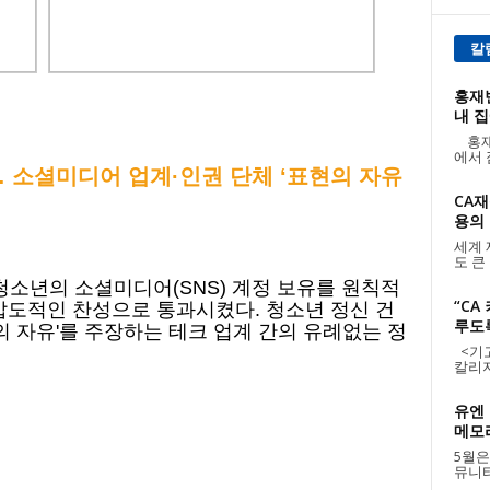
칼
홍재빈
내 집
홍재
에서 
… 소셜미디어 업계·인권 단체 ‘표현의 자유
CA재
용의 날
세계 
도 큰
청소년의 소셜미디어(SNS) 계정 보유를 원칙적
“CA
압도적인 찬성으로 통과시켰다. 청소년 정신 건
루도
의 자유'를 주장하는 테크 업계 간의 유례없는 정
<기고:
칼리지
유엔 
메모리
5월은
뮤니티