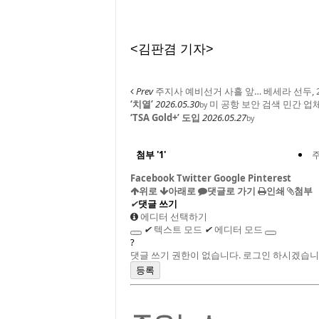
<김판겸 기자>
Prev
주지사 예비선거 사흘 앞… 베세라 선두, 2
‘치열’
2026.05.30
미 공항 보안 검색 민간 업체 확
by
‘TSA Gold+’ 도입
2026.05.27
by
첨부
'
1
'
주
Facebook
Twitter
Google
Pinterest
위로
아래로
댓글로 가기
인쇄
첨부
✔
댓글 쓰기
에디터 선택하기
✔
텍스트 모드
✔
에디터 모드
?
댓글 쓰기 권한이 없습니다. 로그인 하시겠습니