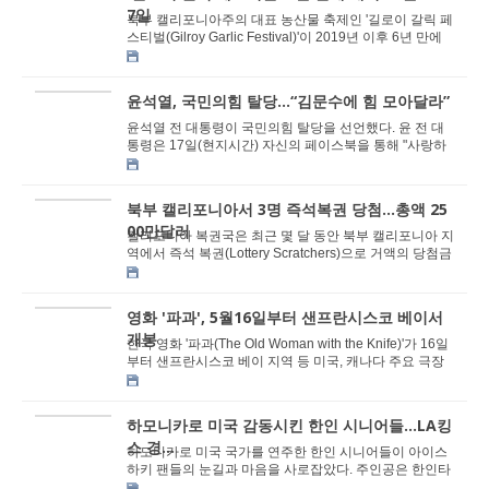
7일
북부 캘리포니아주의 대표 농산물 축제인 '길로이 갈릭 페
스티벌(Gilroy Garlic Festival)'이 2019년 이후 6년 만에
개최된다. NBC베이에어리어, ABC7 등...
윤석열, 국민의힘 탈당…“김문수에 힘 모아달라”
윤석열 전 대통령이 국민의힘 탈당을 선언했다. 윤 전 대
통령은 17일(현지시간) 자신의 페이스북을 통해 "사랑하
는 당원 동지 여러분, 저는 오늘 국민의힘을 떠난...
북부 캘리포니아서 3명 즉석복권 당첨...총액 25
00만달러
캘리포니아 복권국은 최근 몇 달 동안 북부 캘리포니아 지
역에서 즉석 복권(Lottery Scratchers)으로 거액의 당첨금
을 받은 사례가 잇따르고 있다고 밝혔다. 최...
영화 '파과', 5월16일부터 샌프란시스코 베이서
개봉
한국 영화 '파과(The Old Woman with the Knife)'가 16일
부터 샌프란시스코 베이 지역 등 미국, 캐나다 주요 극장
에서 개봉한다. 영화 홍보 대행사 블레...
하모니카로 미국 감동시킨 한인 시니어들...LA킹
스 경...
하모니카로 미국 국가를 연주한 한인 시니어들이 아이스
하키 팬들의 눈길과 마음을 사로잡았다. 주인공은 한인타
운 시니어&커뮤니티센터(KSCCLA·이사...