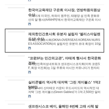
한국어교육재단 구은희 이사장, 연방하원의원상
수상
'아시아계 미국인, 하와이 원주민, 태평양 섬 민족 문화유
산의 달 행사(AANHPI)'에서 한국어교육재단 구은희 이사
장이 한국 문화 알리미로 커뮤니티 리더...
재외한인간호사회 유분자 설립자 '엘리스아일랜
드상' 수상
재외한인간호사회(OKNA⸳OVERSEAS KOREAN NURS
ES ASSOCIATION)의 설립자인 유분자 초대 회장이 10일
미국사회 발전에 공헌한 이민자들에게 수여하는 '엘리스
아...
“코윈SF는 민간외교관”, 아태계 행사서 한국문화
전파
세계한민족여성네트워크 샌프란시스코지회(이하 코윈S
F, 회장 이진희)는 1일 주류와 아시안 커뮤니티가 한자리
에 모이는 ‘아시아태평양계 문화유산 어워드 ...
실리콘밸리 역사적 대저택 '그린 게이블스' 1억2
500만...
캘리포니아 산마테오 카운티 우드사이드의 역사적인 대
저택 '그린 게이블스(Green Gables)'가 1억 2,500만 달러
(9일 기준 2,307억5250만원) 에 다시 매물...
샌프란시스코 베이, 올해만 6번째 고래 사체 발