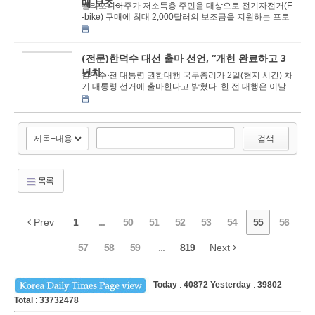
매 보조...
캘리포니아주가 저소득층 주민을 대상으로 전기자전거(E
-bike) 구매에 최대 2,000달러의 보조금을 지원하는 프로
그램을 본격적으로 시행한다. 이번 프로그램은 친...
(전문)한덕수 대선 출마 선언, “개헌 완료하고 3
년차 ...
한덕수 전 대통령 권한대행 국무총리가 2일(현지 시간) 차
기 대통령 선거에 출마한다고 밝혔다. 한 전 대행은 이날
오전 10시 서울 여의도 국회에서 '국민께 ...
검색
목록
Prev
1
...
50
51
52
53
54
55
56
57
58
59
...
819
Next
Today
:
40872
Yesterday
:
39802
Total
:
33732478