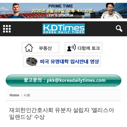
Sketchbook
스케치북5
Sketchbook
스케치북5
Home
사회
재외한인간호사회 유분자 설립자 '엘리스아
일랜드상' 수상