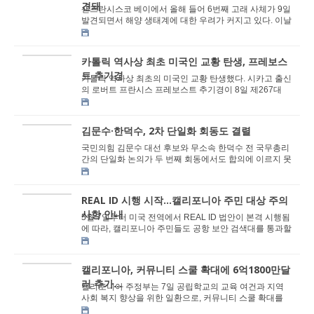
견돼
샌프란시스코 베이에서 올해 들어 6번째 고래 사체가 9일
발견되면서 해양 생태계에 대한 우려가 커지고 있다. 이날
ABC7 뉴스, 더 오클랜드사이드 등 언론 보도...
카톨릭 역사상 최초 미국인 교황 탄생, 프레보스
트 추기경
가톨릭 역사상 최초의 미국인 교황 탄생했다. 시카고 출신
의 로버트 프란시스 프레보스트 추기경이 8일 제267대
교황으로 선출되며, 교황 레오 14세라는 이름으로...
김문수·한덕수, 2차 단일화 회동도 결렬
국민의힘 김문수 대선 후보와 무소속 한덕수 전 국무총리
간의 단일화 논의가 두 번째 회동에서도 합의에 이르지 못
하고 결렬됐다. 8일 국회 사랑재 카페에서 진...
REAL ID 시행 시작…캘리포니아 주민 대상 주의
사항 안내
5월 7일부터 미국 전역에서 REAL ID 법안이 본격 시행됨
에 따라, 캘리포니아 주민들도 공항 보안 검색대를 통과할
때 REAL ID가 필요하게 됐다. 하지만 현재까지 ...
캘리포니아, 커뮤니티 스쿨 확대에 6억1800만달
러 추가...
캘리포니아 주정부는 7일 공립학교의 교육 여건과 지역
사회 복지 향상을 위한 일환으로, 커뮤니티 스쿨 확대를
위한 6억1,800만 달러 규모의 추가 지원금을 발표...