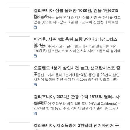
캘리포니아 산불 올해만 1083건, 건물 1만6215
채 파괴⸳...
캘리포니아는 올해 역대 최악의 산불 시즌 중 하나를 겪고
있는 것으로 나타났다. 7일 캘리포니아 산림청에 따르면
5월 현재까지 총 1,083건의 산불이 발생해 약 ...
이정후, 시즌 4호 홈런 포함 3안타 3타점...컵스
에 14-...
일리노이주 시카고 리글리 필드에서 6일 열린 메이저리
그(MLB) 샌프란시스코 자이언츠와 시카고 컵스의 경기에
서 이정후가 맹활약하며 팀의 대승을 이끌었다. 이...
오클랜드 1분기 살인사건 늘고, 샌프란시스코 줄
고
오클랜드에서 올해 1분기(1월~3월) 동안 총 23건의 살인
사건이 발생해 전년 동기 대비 15% 증가한 것으로 나타
났다. 2024년 1분기에는 20건의 살인사건이 일어났...
캘리포니아, 2024년 관광 수익 1573억 달러...사
상 최고
캘리포니아 주정부와 비짓 캘리포니아(Visit California)는
2024년 한 해 동안 주 전역에서 관광객 지출이 총 1,573
억 달러에 달해 사상 최고치를 기록했다고 5일...
캘리포니아, 저소득층에 2천달러 전기자전거 구