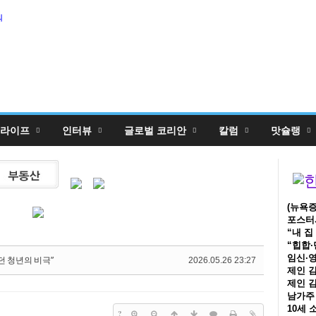
5,
의
5,
라이프
인터뷰
글로벌 코리안
칼럼
맛슐랭
(뉴욕증
포스터시
“내 집
“힙합·
임신·영
던 청년의 비극”
2026.05.26 23:27
제인 김
제인 김
남가주 
10세 
?