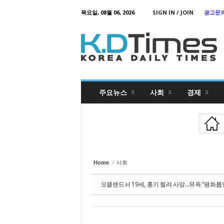
Sketchbook
스케치북5
목요일, 08월 06, 2026
SIGN IN / JOIN
광고문
Sketchbook
K
스케치북5
o
r
e
a
D
a
i
l
y
T
주요뉴스
사회
경제
i
m
e
s
Home
사회
오클랜드서 19세, 흉기 찔려 사망...유족 “평화롭