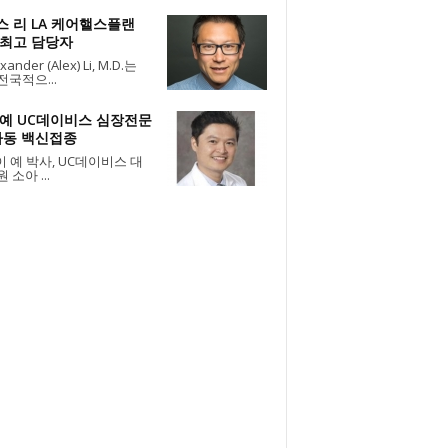
스 리 LA 케어핼스플랜
 최고 담당자
ander (Alex) Li, M.D.는
전국적으...
 예 UC데이비스 심장전문
아동 백신접종
 예 박사, UC데이비스 대
 소아 ...