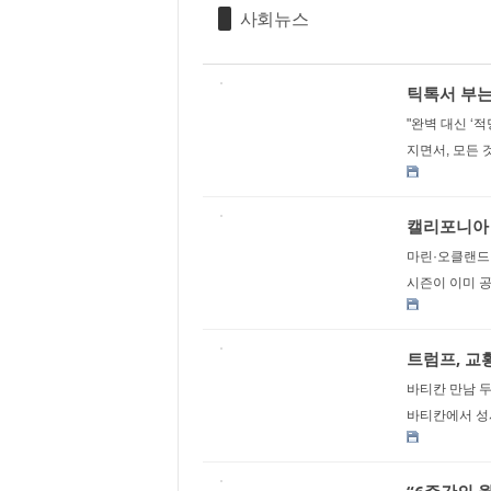
사회뉴스
틱톡서 부는
"완벽 대신 ‘
지면서, 모든 
캘리포니아 
마린·오클랜드
시즌이 이미 공
트럼프, 교
바티칸 만남 두
바티칸에서 성사