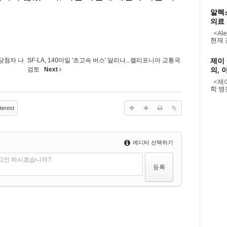
알렉
의료
<Alex
현재 
제이
당첨자 나
SF-LA, 140마일 '초고속 버스' 달리나...캘리포니아 교통국
의, 
검토
Next
<제이
학 병원
terest
에디터 선택하기
로그인 하시겠습니까?