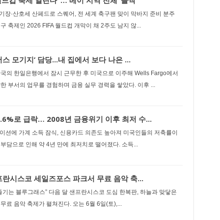
월드컵 축제 열린다”… 베이 지역 전체 ‘들썩‘
장·산호세 산페드로 스퀘어, 전 세계 축구팬 맞이 막바지 준비 분주
 축제인 2026 FIFA 월드컵 개막이 채 2주도 남지 않...
스 모기지’ 담당...내 집에서 보다 나은 ...
국의 한일은행에서 잠시 근무한 후 미국으로 이주해 Wells Fargo에서
한 부서의 업무를 경험하며 금융 실무 경력을 쌓았다. 이후 ...
.6%로 급락… 2008년 금융위기 이후 최저 수...
이션에 가계 소득 잠식, 신용카드 의존도 높아져 미국인들의 저축률이
부담으로 인해 약 4년 만에 최저치로 떨어졌다. 소득...
프란시스코 세일즈포스 파크서 무료 음악 축...
즐기는 블루그래스” 다음 달 샌프란시스코 도심 한복판, 하늘과 맞닿은
료 음악 축제가 펼쳐진다. 오는 6월 6일(토),...