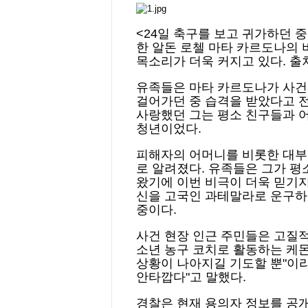
<24일 축구를 보고 귀가하던 
한 알돈 로첼 마타 카르도나의
목소리가 더욱 커지고 있다. 출처
유족들은 마타 카르도나가 사건
걸어가던 중 습격을 받았다고 
사랑했던 그는 평소 친구들과 
청년이었다.
피해자의 어머니를 비롯한 대부
로 알려졌다. 유족들은 그가 
왔기에 이번 비극이 더욱 믿기지
신을 고국인 과테말라로 운구하
중이다.
사건 현장 인근 주민들은 고질적
소년 농구 코치로 활동하는 케
상황이 나아지길 기도할 뿐"이라
안타깝다"고 말했다.
경찰은 현재 용의자 정보를 공개