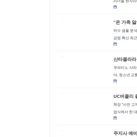
리더들 한자리에
“온 가족 
하수 샘플 분석
감염 확산 최근
산타클라라 
쿠퍼티노·사라토
야, 청소년 교
UC버클리 졸
학장 "사전 고
업식에서 한 대
주지사 예비