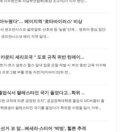
 미주한인회 서남부연합회(회장 조규자)가 미주 한인...
앓아누웠다”… 베이지역 '로타바이러스' 비상
서 샌프란시스코·팔로알토·산호세 등 '높음' 단계… 영유아 중심 집단
 샌프란시스코 베이 지역 일대...
카운티 셰리프국 “ 도로 규칙 위반 틴에이...
가·로스 알토스 힐스 일대 집중 순찰 적발 시 부모 동반 교육 이수해
통 프로그램 부활 전동 자전거(이바이크)와 전...
업식서 팔레스타인 국기 들었다고...학위 ...
지된 규칙에 따른 공정한 조치", 공공정책대학원 졸업식 UC버클리 졸
학원생이 팔레스타인 국기를 들었다가 학위증 수령을 일시 거부...
선거 코 앞…베세라·스티어 '박빙', 힐튼 추격