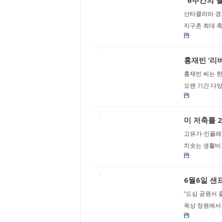
“6주간의 
산타클라라 경기
지구촌 최대 축구
홍재빈 ‘리버
홍재빈 씨는 한
오랜 기간 다양
미 저축률 2
고유가·인플레
치솟는 생활비 
6월6일 샌
“도심 공원서 
옥상 정원에서 무