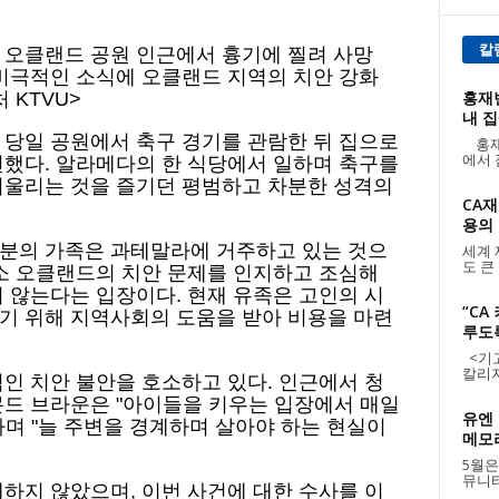
칼
중 오클랜드 공원 인근에서 흉기에 찔려 사망
 비극적인 소식에 오클랜드 지역의 치안 강화
홍재빈
 KTVU>
내 집
 당일 공원에서 축구 경기를 관람한 뒤 집으로
홍재
에서 
전했다. 알라메다의 한 식당에서 일하며 축구를
어울리는 것을 즐기던 평범하고 차분한 성격의
CA재
용의 날
분의 가족은 과테말라에 거주하고 있는 것으
세계 
도 큰
평소 오클랜드의 치안 문제를 인지하고 조심해
 않는다는 입장이다. 현재 유족은 고인의 시
“CA
기 위해 지역사회의 도움을 받아 비용을 마련
루도
<기고:
칼리지
인 치안 불안을 호소하고 있다. 인근에서 청
몬드 브라운은 "아이들을 키우는 입장에서 매일
유엔 
며 "늘 주변을 경계하며 살아야 하는 현실이
메모리
5월은
뮤니티
하지 않았으며, 이번 사건에 대한 수사를 이