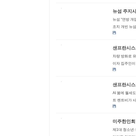
뉴섬 주지사
뉴섬 “연방 개
조치 개빈 뉴섬
샌프란시스코
차량 방화로 
이자 집주인이 
샌프란시스코 
AI 붐에 월세
트 렌트비가 사
미주한인회 
제1대 청소년·