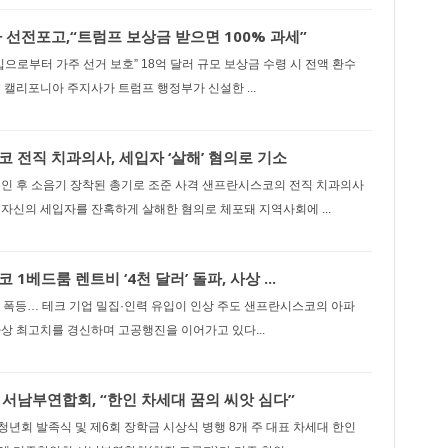
 선전포고,“트럼프 보상금 받으면 100% 과세”
입으로부터 가주 선거 보호” 18억 달러 규모 보상금 수령 시 전액 환수
 캘리포니아 주지사가 트럼프 행정부가 신설한 ...
 전직 치과의사, 세입자 ‘살해’ 혐의로 기소
유인 후 소음기 장착된 총기로 조준 사격 샌프란시스코의 전직 치과의사
자신의 세입자를 잔혹하게 살해한 혐의로 체포돼 지역사회에 ...
1베드룸 렌트비 ‘4천 달러’ 돌파, 사상 ...
도 폭등… 테크 기업 밀집·인력 유입이 인상 주도 샌프란시스코의 아파
상 최고치를 경신하며 고공행진을 이어가고 있다...
서남부연합회, “한인 차세대 꿈의 씨앗 심다”
청년회 발족식 및 제6회 장학금 시상식 병행 8개 주 대표 차세대 한인