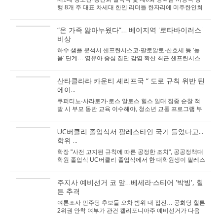
행 8개 주 대표 차세대 한인 리더들 한자리에 미주한인회
서남부연합회(회장 조규자)가 미주 한인...
“온 가족 앓아누웠다”… 베이지역 '로타바이러스'
비상
하수 샘플 분석서 샌프란시스코·팔로알토·산호세 등 '높
음' 단계… 영유아 중심 집단 감염 확산 최근 샌프란시스
코 베이 지역 일대...
산타클라라 카운티 셰리프국 “ 도로 규칙 위반 틴
에이...
쿠퍼티노·사라토가·로스 알토스 힐스 일대 집중 순찰 적
발 시 부모 동반 교육 이수해야, 청소년 교통 프로그램 부
활 전동 자전거(이바이크)와 전...
UC버클리 졸업식서 팔레스타인 국기 들었다고...
학위 ...
학장 "사전 고지된 규칙에 따른 공정한 조치", 공공정책대
학원 졸업식 UC버클리 졸업식에서 한 대학원생이 팔레스
타인 국기를 들었다가 학위증 수령을 일시 거부...
주지사 예비선거 코 앞…베세라·스티어 '박빙', 힐
튼 추격
여론조사 민주당 후보들 오차 범위 내 접전… 공화당 힐튼
2위권 안착 여부가 관건 캘리포니아주 예비선거가 다음
주인 6월 2일로 다가온 가운데, 주지사 ...