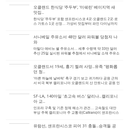
오클랜드 한식당 ‘주두부’, ‘미쉐린’ 베이지역 새
맛집...
한식당 '주두부' 포함 샌프란시스코 4곳·오클랜드 2곳·로
스 가토스 1곳 선정… 가성비 맛집부터 파인 다이닝까지
미쉐린 가이드가 ...
서니베일 주유소서 48만 달러 파워볼 당첨자 나
와
마틸다 애비뉴 쉘 주유소서… 세후 수령액 약 33만 달러
추산 25일 실시된 파워볼 추첨에서 서니베일 소재 주유소
에서 티켓을 구매한 주인공이 5개 번호를...
오클랜드서 19세, 흉기 찔려 사망...유족 “평화롭
던 청...
‘마른 하늘에 날벼락’ 축구 경기 보고 귀가하다 공원 근처
서 비극 북부 캘리포니아 오클랜드의 산 안토니오 공원 인
근에서 지난 주말 19세 청년이 ...
SF-LA, 140마일 '초고속 버스' 달리나...캘리포니
아 교...
인프라 구축 및 기존 정체 해소가 관건… 고속철도 대안
부상 주목 캘리포니아 주 교통국(Caltrans)이 샌프란시스
코와 로스앤젤레스를 잇는 ‘초고속...
유람선, 샌프란시스코 피어 31 충돌...승객들 공