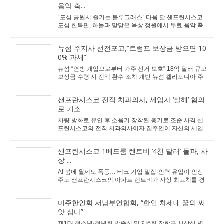
음악 축...
“도심 공원서 즐기는 블루그래스” 다음 달 샌프란시스코
도심 한복판, 하늘과 맞닿은 옥상 정원에서 무료 음악 축
제가 펼쳐진다. 오는 6월 6일(토),...
뉴섬 주지사 선전포고,“트럼프 보상금 받으면 10
0% 과세”
뉴섬 “연방 개입으로부터 가주 선거 보호” 18억 달러 규모
보상금 수령 시 전액 환수 조치 개빈 뉴섬 캘리포니아 주
지사가 트럼프 행정부가 신설한 ...
샌프란시스코 전직 치과의사, 세입자 ‘살해’ 혐의
로 기소
차량 방화로 유인 후 소음기 장착된 총기로 조준 사격 샌
프란시스코의 전직 치과의사이자 집주인이 자신의 세입
자를 잔혹하게 살해한 혐의로 체포돼 지역사회에 ...
샌프란시스코 1베드룸 렌트비 ‘4천 달러’ 돌파, 사
상 ...
AI 붐에 월세도 폭등… 테크 기업 밀집·인력 유입이 인상
주도 샌프란시스코의 아파트 렌트비가 사상 최고치를 경
신하며 고공행진을 이어가고 있다...
미주한인회 서남부연합회, “한인 차세대 꿈의 씨
앗 심다”
제1대 청소년·청년회 발족식 및 제6회 장학금 시상식 병