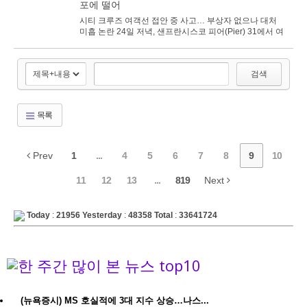
포에 떨어
시티 크루즈 여객선 접안 중 사고… 부상자 없으나 대처
미흡 논란 24일 저녁, 샌프란시스코 피어(Pier) 31에서 여
객선이 접안 도중 부두와 충돌하는 사고...
검색
목록
Prev
1
...
4
5
6
7
8
9
10
11
12
13
...
819
Next
Today
:
21956
Yesterday
:
48358
Total
:
33641724
(뉴욕증시) MS 호실적에 3대 지수 상승…나스...