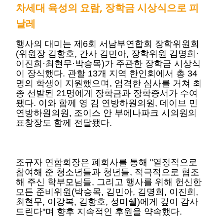
차세대 육성의 요람, 장학금 시상식으로 피
날레
행사의 대미는 제6회 서남부연합회 장학위원회
(위원장 김항호, 간사 김민아, 장학위원 김명희·
이진희·최현무·박승목)가 주관한 장학금 시상식
이 장식했다. 관할 13개 지역 한인회에서 총 34
명의 학생이 지원했으며, 엄격한 심사를 거쳐 최
종 선발된 21명에게 장학금과 장학증서가 수여
됐다. 이와 함께 영 김 연방하원의원, 데이브 민
연방하원의원, 조이스 안 부에나파크 시의원의
표창장도 함께 전달됐다.
조규자 연합회장은 폐회사를 통해 "열정적으로
참여해 준 청소년들과 청년들, 적극적으로 협조
해 주신 학부모님들, 그리고 행사를 위해 헌신한
모든 준비위원(박승목, 김민아, 김명희, 이진희,
최현무, 이강복, 김항호, 성미쉘)에게 깊이 감사
드린다"며 향후 지속적인 후원을 약속했다.