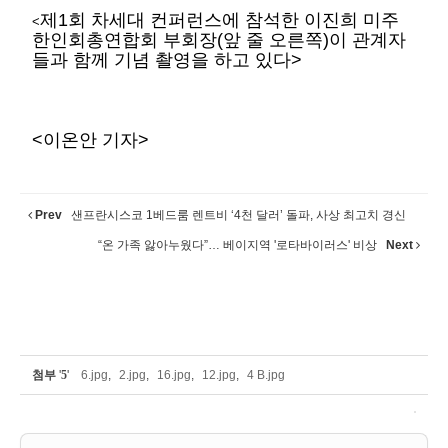
제1회 차세대 컨퍼런스에 참석한
이진희 미주
<
한인회총연합회 부회장(앞 줄 오른쪽)이 관계자
들과 함께 기념 촬영을 하고 있다>
<이온안 기자>
Prev
샌프란시스코 1베드룸 렌트비 ‘4천 달러’ 돌파, 사상 최고치 경신
“온 가족 앓아누웠다”… 베이지역 '로타바이러스' 비상
Next
첨부
'
5
'
6.jpg
,
2.jpg
,
16.jpg
,
12.jpg
,
4 B.jpg