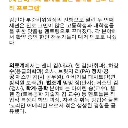
티 프로그램'
김민아 부준비위원장의 진행으로 열린 두 번째
세션은 진로 고민이 많은 고등학생과 대학생들
을 위한 맞춤형 멘토링으로 꾸며졌다. 각 분야에
서 활약 중인 한인 전문가들이 대거 멘토로 나섰
다.
의료계
에서는 앤디 김(내과), 현 김(마취과), 하강
수(응급의학과) 의사, 브릿지 리(PA)
정치·공
공
재스민 김(시 공무원), 아비가일 패치트만(연
방의원 보좌관),
법조계
밍밍 장(판사), 저스틴 김
(검사),
학계·공학
분야에는 아이린 송(교수), 헬
렌 정(토목공학 기술자 겸 교수) 등 멘토들은 직
업적 특성과 학업 과정, 자격증 취득 방법은 물론
'코리안 어메리칸'으로서 겪은 생생한 경험을 공
유했다.