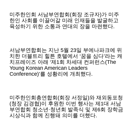
미주한인회 서남부연합회(회장 조규자)가 미주
한인 사회를 이끌어갈 미래 인재들을 발굴하고
육성하기 위한 소통과 연대의 장을 마련했다.
서남부연합회는 지난 5월 23일 부에나파크에 위
치한 더블트리 힐튼 호텔에서 ‘꿈을 심다’라는 캐
치프레이즈 아래 ‘제1회 차세대 컨퍼런스(The
Young Korean American Leaders
Conference)’를 성황리에 개최했다.
미주한인회총연합회(회장 서정일)와 재외동포청
(청장 김경협)이 후원한 이번 행사는 제1대 서남
부연합회 청소년·청년회 발족식 및 제6회 장학금
시상식과 함께 진행돼 의미를 더했다.