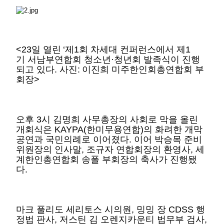
<23일 열린
‘제1회 차세대 컨퍼런스에서 제1
기 서남부연합회 청소년·청년회 발족식이 진행
되고 있다. 사진:
이진희 미주한인회총연합회 부
회장
>
오후 3시 김명희 사무총장의 사회로 막을 올린
개회식은 KAYPA(한미무용연합)의 화려한 개막
공연과 국민의례로 이어졌다. 이어 박승목 준비
위원장의 인사말, 조규자 연합회장의 환영사, 세
계한인총연합회 송폴 부회장의 축사가 진행됐
다.
마크 풀리도 세리토스 시의원, 밍밍 장 CDSS 행
정법 판사, 저스틴 김 오렌지카운티 법무부 검사,