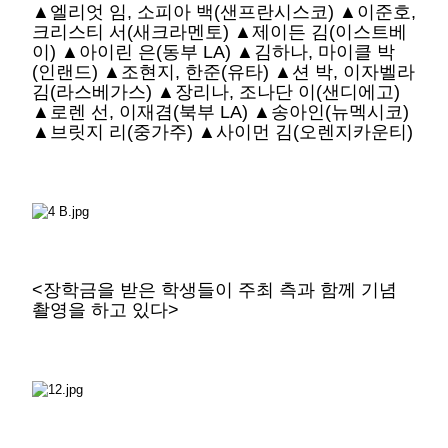
▲엘리엇 임, 소피아 백(샌프란시스코) ▲이준호,
크리스티 서(새크라멘토) ▲제이든 김(이스트베
이) ▲아이린 은(동부 LA) ▲김하나, 마이클 박
(인랜드) ▲조현지, 한준(유타) ▲션 박, 이자벨라
김(라스베가스) ▲장리나, 조나단 이(샌디에고)
▲로렌 선, 이재겸(북부 LA) ▲송아인(뉴멕시코)
▲브릿지 리(중가주) ▲사이먼 김(오렌지카운티)
<장학금을 받은 학생들이 주최 측과 함께 기념
촬영을 하고 있다>