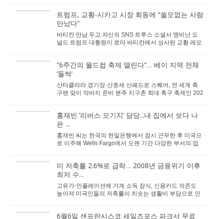
올렸다. 당국은 주민들에게 주택 주변의...
트럼프, 교황-시카고 시장 회동에 “쓸모없는 사람
만났다”
바티칸 만남 두고 자신의 SNS 트루스 소셜서 맹비난 도
널드 트럼프 대통령이 로마 바티칸에서 성사된 교황 레오
14세와 브랜던 존슨 시카고 시장의 회동을 두고 ...
“6주간의 월드컵 축제 열린다”… 베이 지역 전체
‘들썩‘
산타클라라 경기장·산호세 산페드로 스퀘어, 전 세계 축
구팬 맞이 막바지 준비 분주 지구촌 최대 축구 축제인 202
6 FIFA 월드컵 개막이 채 2주도 남지 않...
홍재빈 ‘리버스 모기지’ 담당...내 집에서 보다 나
은 ...
홍재빈 씨는 한국의 한일은행에서 잠시 근무한 후 미국으
로 이주해 Wells Fargo에서 오랜 기간 다양한 부서의 업
무를 경험하며 금융 실무 경력을 쌓았다. 이후 ...
미 저축률 2.6%로 급락… 2008년 금융위기 이후
최저 수...
고유가·인플레이션에 가계 소득 잠식, 신용카드 의존도
높아져 미국인들의 저축률이 치솟는 생활비 부담으로 인
해 약 4년 만에 최저치로 떨어졌다. 소득...
6월6일 샌프란시스코 세일즈포스 파크서 무료