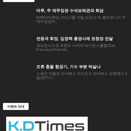
마루, 주 재무장관 수석보좌관과 회담
MARU(마루)는 지난 2월 10일 피오나 마 캘리포니아 주
재무장관의...
전동국 회장, 임정택 총영사에 표창장 전달
샌프란시스코 프렌즈 사이버 라이온스클럽(San
Francisco Friends...
조류 충돌 항공기, 기수 부분 박살나
스페인 아돌포 수아레스 마드리드 바라하스 공항에서 3
일(현지시...
이벤트 안내