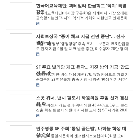
한국어교육재단, 과테말라 한글학교 ‘직지’ 특별
강연....
한국어교육재단(이사장 구은희)은 세계에서 가장 오래된
금속활자본인 '직지'의 역사적 가치와 대한민국 인쇄문화
의 우수성을 중앙아메리카에 위치한 과...
사회보장국 “종이 체크 지급 전면 중단”… 전자
결제 공...
트럼프 행정부 ‘행정명령’ 후속 조치… 보훈처·IRS 환급금
도 전자 지급 9월 말 체크 발급 중단, 미수령자 28만 명 대
상 “속히 ...
SF 주요 발의안 개표 윤곽… 지진 방역 기금 ‘압도
적 통과’
발의안 A(지진·비상 대응 채권) 76.78% 찬성으로 가결 기
준(3분의 2) 여유롭게 충족 시장·시의원 ‘평생 임기 제한’
발의안 B, 54.98% ...
스콧 위너, 낸시 펠로시 하원의원 후임 선거 결선
행 확...
6월 예비선거 개표 결과 위너 의원 43.44%로 1위… 본선
진출 확실 펠로시 의원이 지지한 코니 챙 SF 시의원 28.0
7%로 뒤이어 미국 정계에서 가장 강력한 ...
민주평통 SF 주최 ‘통일 골든벨’, 나하늘 학생 대
상 수상
민주평화통일자문회의 샌프란시스코협의회(회장 오미