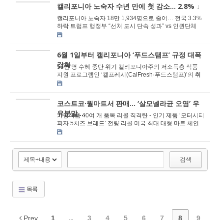
캘리포니아 노숙자 수년 만에 첫 감소... 2.8% ↓
캘리포니아 노숙자 18만 1,934명으로 줄어… 전국 3.3%
하락 트럼프 행정부 “선처 도시 단속 성과” vs 인권단체
“바이든 정부 지원 덕...
6월 1일부터 캘리포니아 ‘푸드스탬프’ 규정 대폭
강화
55만 명 수혜 중단 위기 캘리포니아주의 저소득층 식품
지원 프로그램인 ‘캘프레시(CalFresh·푸드스탬프)’의 취
업 요건이 오늘(1일)부터 대폭...
코스트코·월마트서 판매… ‘살모넬라균 오염’ 우
유분말 ...
가공식품 40여 개 품목 리콜 직격탄 - 인기 제품 ‘모터시티
피자 5치즈 브레드’ 전량 리콜 미국 최대 대형 마트 체인
인 코스트코, 월마트, 타겟 등...
검색
목록
Prev
1
...
3
4
5
6
7
8
9