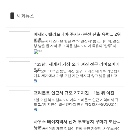
사회뉴스
베세라, 캘리포니아 주지사 본선 진출 유력… 2위
싸움 ...
트럼프 지지 스티브 힐턴 vs ‘억만장자’ 톰 스테이어, 결선
행 남은 한 자리 두고 격돌 캘리포니아 특유의 ‘탑투’ 제
도… 정당 구...
‘125년’, 세계서 가장 오래 켜진 전구 리버모어에
있다
리버모어 ‘125년 동안 켜진 전구’ 기네스 대기록 기념행사
개최 세계에서 가장 오랜 기간 꺼지지 않고 빛을 밝히고
있는 전구가 이번 주말 캘리포니...
프리몬트 인근서 규모 2.7 지진… 1분 뒤 여진
4일 오전 북부 캘리포니아의 프리몬트 인근 지역에서 규
모 2.7의 지진이 발생했다고 연방 지질조사국(USGS)이
밝혔다. 연방 지질조사국에 따르면 이번 지진은 오...
사우스 베이지역서 선거 투표용지 무더기 도난…
우편 ...
미 예비선거의 개표 작업이 진행 중인 가운데, 사우스베이