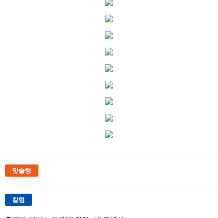
맛슐랭
칼럼