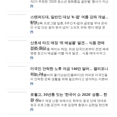
자)가 주최한 ‘2026 청소년 평화통일 골든벨’ 행사가 지난
5월 16일 쿠퍼티노 퀸란센터에서 성황...
스탠퍼드대, 일반인 대상 ‘K-팝’ 여름 강좌 개설…
BTS ...
평생교육 프로그램 일환, 6주간 K-팝과 글로벌 무대 온라
인 수업 단순 음악 분석 넘어 ‘소프트 파워·젠더·팬덤 문
화’ 학술적 조명 지...
산호세 타깃 매장 ‘쥐 배설물’ 발견… 식품 판매
전면 중단
노우스 캐피톨 에비뉴 매장, 위생 당국으로부터 전면 폐쇄
명령 창고서 배설물·이빨 자국 발견… 식품 매대 비우고
정밀 방역 돌입 <코리아데일리...
미국인 안락한 노후 자금 146만 달러… 캘리포니
아는 24...
치솟는 생활비와 물가상승(인플레이션) 여파로 미국인들
이 안락한 은퇴 생활을 위해 필요하다고 생각하는 이른바
노후 ‘매직 넘버’가 1년 만에 15% ...
로웰고, 30년통 잇는 ‘한국어 쇼 2026’ 성황… 한
인 사...
SF 교육구 재정 난항 속에서도 학부모·동포 단체 연대로
정규 프로그램 굳건히 수호 임정택 총영사·김한일 한인회
장 격려… “한&middo...