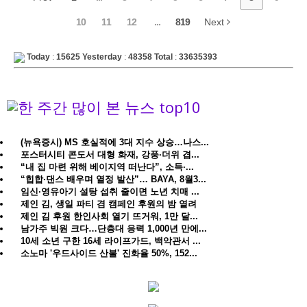
10
11
12
...
819
Next
Today
:
15625
Yesterday
:
48358
Total
:
33635393
(뉴욕증시) MS 호실적에 3대 지수 상승…나스...
포스터시티 콘도서 대형 화재, 강풍·더위 겹...
“내 집 마련 위해 베이지역 떠난다”, 소득·...
“힙합·댄스 배우며 열정 발산”… BAYA, 8월3...
임신·영유아기 설탕 섭취 줄이면 노년 치매 ...
제인 김, 생일 파티 겸 캠페인 후원의 밤 열려
제인 김 후원 한인사회 열기 뜨거워, 1만 달...
남가주 빅원 크다…단층대 응력 1,000년 만에...
10세 소년 구한 16세 라이프가드, 백악관서 ...
소노마 '우드사이드 산불' 진화율 50%, 152...