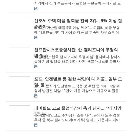
지역에서 선거 투표용지가 포함된 우편물이 무더기로 도
난당하는 사건이 발생해 우편검사국(USPIS)이 ...
산호세 주택 매물 철회율 전국 2위… 9% 이상 집
주인이 ...
레드핀 “지난달 매물 9% 이상 취소”… 고금리·세금 부담
에 매도인들 버티기 사상 최악 공급 부족에 사우스 베이
바이어 ‘내 집 ...
샌프란시스코총영사관, 한-캘리포니아 우정의
밤 행사 ...
<2일 열린 ‘한국-캘리포니아 우정의 밤’ 행사에서 참석자
들이 기념 촬영을 하고 있다. 사진: 샌프란시스코 총영사
관> 주샌프란시스코총영사관(총영...
포드, 안전벨트 등 결함 42만여 대 리콜…일부 모
델 ‘운...
포드 자동차가 안전벨트 오작동 및 주행 중 바퀴 이탈 위
험이 발견된 차량 42만여 대를 대상으로 대규모 리콜을
단행한다. AP통신은 3일 미 도로교통안전국(NHTS...
페어필드 고교 졸업식장서 총기 난사… 1명 사망·
3명 부...
샘 예토 대안고교 주차장서 조준 사격, 용의자 도주 경찰
추적 중 북부 캘리포니아(북가주) 솔라노 카운티의 페어
필드 고등학교 캠퍼스에서 열린 졸업식장에서 ...