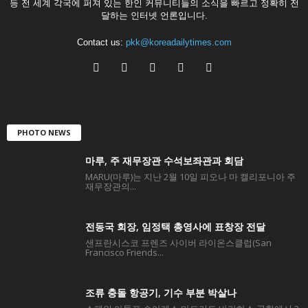
등 전 세계 각국에 퍼져 있는 한인 커뮤니티들의 소식을 빠르고 정확히 전
달하는 인터넷 언론입니다.
Contact us:
pkk@koreadailytimes.com
PHOTO NEWS
마루, 주 재무장관 수석보좌관과 회담
MARU(마루)는 지난 2월 10일 피오나 마 캘리포니아 주
재무장관의...
전동국 회장, 임정택 총영사에 표창장 전달
샌프란시스코 프렌즈 사이버 라이온스클럽(San
Francisco Friends...
조류 충돌 항공기, 기수 부분 박살나