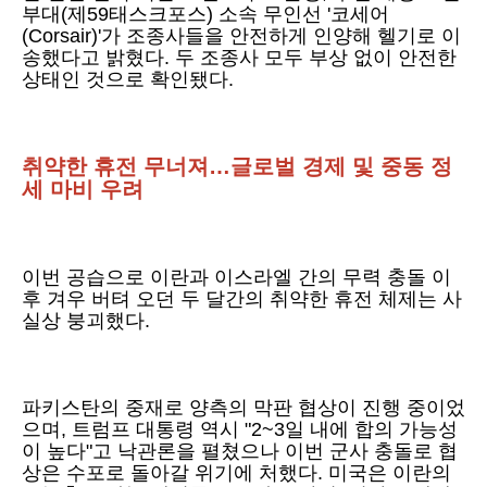
부대(제59태스크포스) 소속 무인선 '코세어
(Corsair)'가 조종사들을 안전하게 인양해 헬기로 이
송했다고 밝혔다. 두 조종사 모두 부상 없이 안전한
상태인 것으로 확인됐다.
취약한 휴전 무너져…글로벌 경제 및 중동 정
세 마비 우려
이번 공습으로 이란과 이스라엘 간의 무력 충돌 이
후 겨우 버텨 오던 두 달간의 취약한 휴전 체제는 사
실상 붕괴했다.
파키스탄의 중재로 양측의 막판 협상이 진행 중이었
으며, 트럼프 대통령 역시 "2~3일 내에 합의 가능성
이 높다"고 낙관론을 펼쳤으나 이번 군사 충돌로 협
상은 수포로 돌아갈 위기에 처했다. 미국은 이란의