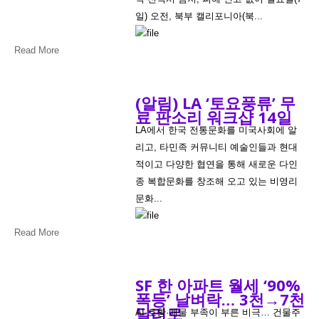
일) 오전, 북부 캘리포니아(북...
Read More
(알림) LA ‘토요풍류’ 무
료 판소리 워크샵 14일
LA에서 한국 전통문화를 미국사회에 알
리고, 타민족 커뮤니티 예술인들과 현대
적이고 다양한 협연을 통해 새로운 다인
종 복합문화를 창조해 오고 있는 비영리
문화...
Read More
SF 한 아파트 월세 ‘90%
폭등’ 날벼락… 3천→7천
달러로
AI 호황·매물 부족이 부른 비극… 건물주