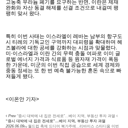
고농축 우라늄 폐기를 요구하는 반면, 이란은 제재
완화와 자산 동결 해제를 선결 조건으로 내걸며 팽
팽히 맞서 왔다.
특히 이번 사태는 이스라엘이 레바논 남부의 항구도
시 티레의 기독교인 구역까지 대피령을 확대하며 헤
즈볼라에 대한 공세를 강화하는 시점과 맞물렸다.
미·이스라엘과 이란 간의 무력 충돌 여파로 이미 글
로벌 에너지 가격과 식료품 등 원자재 가격이 폭등
한 가운데, 미군의 이번 직접 공습으로 세계 경제와
중동 정세는 또 한 번 예측 불가능한 혼돈 속으로 빠
져들게 됐다.
<이온안 기자>
Prev
“증시 대박에 내 집은 전세로”…베이 지역, 부동산 투자 과열
“증시 대박에 내 집은 전세로”…베이 지역, 부동산 투자 과열
2026.06.09
월드컵 축제 드디어 북가주에...리바이스 스타디움 이번
by