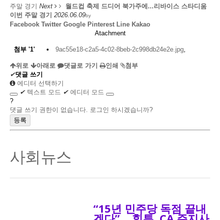
주말 경기
Next
월드컵 축제 드디어 북가주에...리바이스 스타디움
이번 주말 경기
2026.06.09
by
Facebook
Twitter
Google
Pinterest
Line
Kakao
Atachment
첨부
'
1
'
9ac55e18-c2a5-4c02-8beb-2c998db24e2e.jpg
,
위로
아래로
댓글로 가기
인쇄
첨부
✔
댓글 쓰기
에디터 선택하기
✔
텍스트 모드
✔
에디터 모드
?
댓글 쓰기 권한이 없습니다. 로그인 하시겠습니까?
사회뉴스
“15년 민주당 독점 끝내
겠다”… 힐튼, CA 주지사