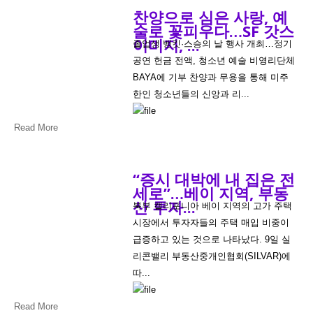
찬양으로 심은 사랑, 예
술로 꽃피우다…SF 갓스
이미지, ...
졸업생 뱅킷·스승의 날 행사 개최…정기
공연 헌금 전액, 청소년 예술 비영리단체
BAYA에 기부 찬양과 무용을 통해 미주
한인 청소년들의 신앙과 리...
Read More
“증시 대박에 내 집은 전
세로”…베이 지역, 부동
산 투자...
북부 캘리포니아 베이 지역의 고가 주택
시장에서 투자자들의 주택 매입 비중이
급증하고 있는 것으로 나타났다. 9일 실
리콘밸리 부동산중개인협회(SILVAR)에
따...
Read More