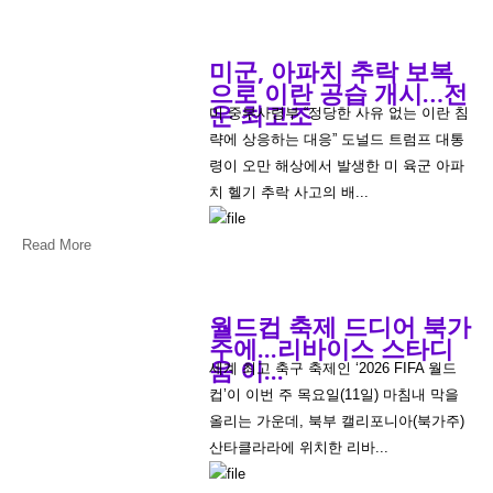
미군, 아파치 추락 보복
으로 이란 공습 개시…전
운 최고조
미 중부사령부 “정당한 사유 없는 이란 침
략에 상응하는 대응” 도널드 트럼프 대통
령이 오만 해상에서 발생한 미 육군 아파
치 헬기 추락 사고의 배...
Read More
월드컵 축제 드디어 북가
주에...리바이스 스타디
움 이...
세계 최고 축구 축제인 ‘2026 FIFA 월드
컵’이 이번 주 목요일(11일) 마침내 막을
올리는 가운데, 북부 캘리포니아(북가주)
산타클라라에 위치한 리바...