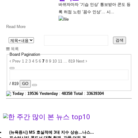
바뀌자마자 ‘기습 인상’ 통보받아 콘도 등
록 허점 노린 ‘꼼수 인상’… 시...
Read More
검색
목록
Board Pagination
Prev
1
2
3
4
5
6
7
8
9
10
11
...
819
Next
/ 819
GO
Today
:
19536
Yesterday
:
48358
Total
:
33639304
(뉴욕증시) MS 호실적에 3대 지수 상승…나스...
포스터시티 콘도서 대형 화재, 강풍·더위 겹...