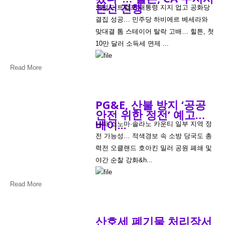
본선 진행
도널드 트럼프 대통령 지지 업고 공화당
결집 성공… 민주당 하비에르 베세라와
맞대결 톰 스테이어 탈락 고배… 힐튼, 첫
10만 달러 소득세 면제 ...
Read More
PG&E, 산불 방지 ‘공공
안전 위한 정전’ 예고…
베이...
나파·소노마·솔라노 카운티 일부 지역 정
전 가능성… 적색경보 속 소방 당국도 총
력전 오클랜드 호아킨 밀러 공원 폐쇄 및
야간 순찰 강화&h...
Read More
산호세 폐기물 처리장서