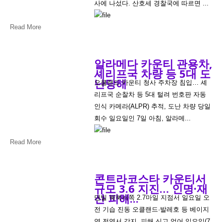
사에 나섰다. 산호세 경찰국에 따르면 ...
Read More
알라메다 카운티 관용차,
셰리프국 차량 등 5대 도
난당해
오클랜드 카운티 청사 주차장 침입… 셰
리프국 순찰차 등 5대 털려 번호판 자동
인식 카메라(ALPR) 추적, 도난 차량 당일
회수 일요일인 7일 아침, 알라메...
Read More
콘트라코스타 카운티서
규모 3.6 지진… 인명·재
산 피해...
댄빌 북북서쪽 2.7마일 지점서 일요일 오
전 기습 진동 오클랜드·발레호 등 베이지
역 전역서 감지, 피해 신고 없어 일요일(7