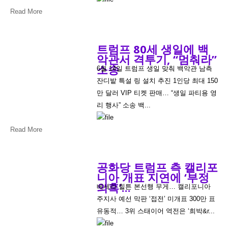
Read More
트럼프 80세 생일에 백
악관서 격투기, “멈춰라”
소송
6월 14일 트럼프 생일 맞춰 백악관 남측
잔디밭 특설 링 설치 추진 1인당 최대 150
만 달러 VIP 티켓 판매… “생일 파티용 영
리 행사” 소송 백...
Read More
공화당 트럼프 측 캘리포
니아 개표 지연에 ‘부정
의혹’...
베세라·힐튼 본선행 무게… 캘리포니아
주지사 예선 막판 ‘접전’ 미개표 300만 표
유동적… 3위 스태이어 역전은 ‘희박&r...