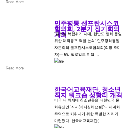
Read More
민주평통 샌프란시스코
협의회, 2분기 정기회의
개최
“글로벌 복합위기 시대, 한반도 평화 통일
위한 해외동포 역할 논의” 민주평화통일
자문회의 샌프란시스코협의회(회장 오미
자)는 6일 팔로알토 미첼 ...
Read More
한국어교육재단, 청소년
직지 워크숍 성황리 개최
미국 내 차세대 청소년들을 대한민국 문
화유산인 ‘직지(직지심체요절)’의 세계화
주역으로 키워내기 위한 특별한 자리가
마련됐다. 한국어교육재단(...