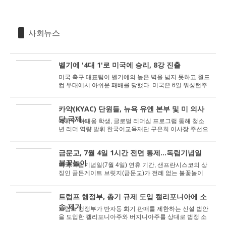
사회뉴스
벨기에 '4대 1'로 미국에 승리, 8강 진출
미국 축구 대표팀이 벨기에의 높은 벽을 넘지 못하고 월드
컵 무대에서 아쉬운 패배를 당했다. 미국은 6일 워싱턴주
시애틀의 시애틀 스타디움(루멘 필드)에서 열...
카약(KYAC) 단원들, 뉴욕 유엔 본부 및 미 의사
당 국제...
예휘수·허태웅 학생, 글로벌 리더십 프로그램 통해 청소
년 리더 역량 발휘 한국어교육재단 구은희 이사장 주선으
로 데이브 민·로칸나 연방하원의...
금문교, 7월 4일 1시간 전면 통제...독립기념일
불꽃놀이
미국 독립기념일(7월 4일) 연휴 기간, 샌프란시스코의 상
징인 골든게이트 브릿지(금문교)가 전례 없는 불꽃놀이
행사로 인해 한 시간 동안 양방향 모두 전면 통...
트럼프 행정부, 총기 규제 도입 캘리포니아에 소
송 제기
트럼프 행정부가 반자동 화기 판매를 제한하는 신설 법안
을 도입한 캘리포니아주와 버지니아주를 상대로 법정 소
송을 제기했다. ABC7 뉴스는 2일 보도에서 미 법...