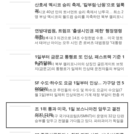
산호세 멕시코 승리 축제, ‘칼부림·난동’으로 얼룩
져
멕시코 40년 만의 토너먼트 승리 축제서 난투극… 최소 2
명 부상 멕시코의 월드컵 승리를 자축하던 북부 캘리포니
아의 산호세 다운타운에서 대규모 거리 ...
연방대법원, 트럼프 ‘출생시민권 제한’ 행정명령
위헌 ...
대법원 6 대 3 의견으로 14조 수정헌법 수호… 미국 영토
서 태어난 아이는 모두 시민 존 로버츠 대법원장 “대통령
령으로 헌법 뒤집을 수 없어&rdquo...
1일부터 금문교 통행료 또 인상, 패스트랙 기준 1
0.25달러
7월 1일부터 북부 캘리포니아의 상징인 글든게이트 브릿
지(금문교)의 통행료가 일제히 인상돼 운전자들의 부담이
늘어날 전망이다. 이번 인상은 다리의 노후화에 ...
SF 수도·하수도 요금 1일부터 인상… 가구당 연 5
00달러...
샌프란시스코 주민들의 수도 및 하수도 요금이 수요일(7
월 1일)부터 일제히 인상되면서 가계 재정 부담이 한층 커
질 전망이다. 이번 조치는 올해 초 샌프란시스코...
조 1위 통과 미국, 1일 보스니아전 앞두고 결전
의지 다져
미국 남자 축구 국가대표팀(USMNT)이 운명의 32강 단판
승부를 앞두고 전열을 가다듬고 있다. 파라과이가 독일을
꺾는 등 이변이 속출한 다른 주 경기들을 지켜본...