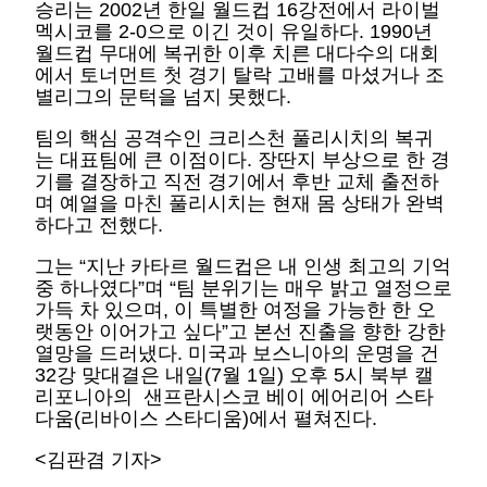
승리는 2002년 한일 월드컵 16강전에서 라이벌
멕시코를 2-0으로 이긴 것이 유일하다. 1990년
월드컵 무대에 복귀한 이후 치른 대다수의 대회
에서 토너먼트 첫 경기 탈락 고배를 마셨거나 조
별리그의 문턱을 넘지 못했다.
팀의 핵심 공격수인 크리스천 풀리시치의 복귀
는 대표팀에 큰 이점이다. 장딴지 부상으로 한 경
기를 결장하고 직전 경기에서 후반 교체 출전하
며 예열을 마친 풀리시치는 현재 몸 상태가 완벽
하다고 전했다.
그는 “지난 카타르 월드컵은 내 인생 최고의 기억
중 하나였다”며 “팀 분위기는 매우 밝고 열정으로
가득 차 있으며, 이 특별한 여정을 가능한 한 오
랫동안 이어가고 싶다”고 본선 진출을 향한 강한
열망을 드러냈다. 미국과 보스니아의 운명을 건
32강 맞대결은 내일(7월 1일) 오후 5시 북부 캘
리포니아의 샌프란시스코 베이 에어리어 스타
다움(리바이스 스타디움)에서 펼쳐진다.
<김판겸 기자>