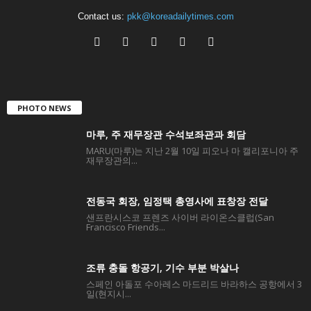
Contact us:
pkk@koreadailytimes.com
PHOTO NEWS
마루, 주 재무장관 수석보좌관과 회담
MARU(마루)는 지난 2월 10일 피오나 마 캘리포니아 주
재무장관의...
전동국 회장, 임정택 총영사에 표창장 전달
샌프란시스코 프렌즈 사이버 라이온스클럽(San
Francisco Friends...
조류 충돌 항공기, 기수 부분 박살나
스페인 아돌포 수아레스 마드리드 바라하스 공항에서 3
일(현지시...