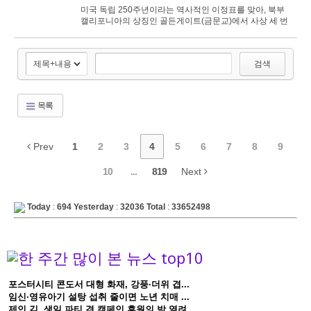
미국 독립 250주년이라는 역사적인 이정표를 맞아, 북부
캘리포니아의 상징인 골든게이트(금문교)에서 사상 세 번
째로 화려한 불꽃놀이 축제가 펼쳐진다. 이번 행...
검색
목록
Prev
1
2
3
4
5
6
7
8
9
10
...
819
Next
Today
:
694
Yesterday
:
32036
Total
:
33652498
포스터시티 콘도서 대형 화재, 강풍·더위 겹...
임신·영유아기 설탕 섭취 줄이면 노년 치매 ...
제인 김, 생일 파티 겸 캠페인 후원의 밤 열려