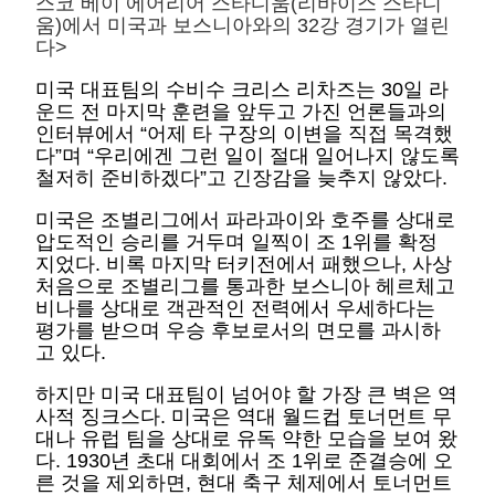
스코 베이 에어리어 스타디움(리바이스 스타디
움)에서 미국과 보스니아와의 32강 경기가 열린
다>
미국 대표팀의 수비수 크리스 리차즈는 30일 라
운드 전 마지막 훈련을 앞두고 가진 언론들과의
인터뷰에서 “어제 타 구장의 이변을 직접 목격했
다”며 “우리에겐 그런 일이 절대 일어나지 않도록
철저히 준비하겠다”고 긴장감을 늦추지 않았다.
미국은 조별리그에서 파라과이와 호주를 상대로
압도적인 승리를 거두며 일찍이 조 1위를 확정
지었다. 비록 마지막 터키전에서 패했으나, 사상
처음으로 조별리그를 통과한 보스니아 헤르체고
비나를 상대로 객관적인 전력에서 우세하다는
평가를 받으며 우승 후보로서의 면모를 과시하
고 있다.
하지만 미국 대표팀이 넘어야 할 가장 큰 벽은 역
사적 징크스다. 미국은 역대 월드컵 토너먼트 무
대나 유럽 팀을 상대로 유독 약한 모습을 보여 왔
다. 1930년 초대 대회에서 조 1위로 준결승에 오
른 것을 제외하면, 현대 축구 체제에서 토너먼트