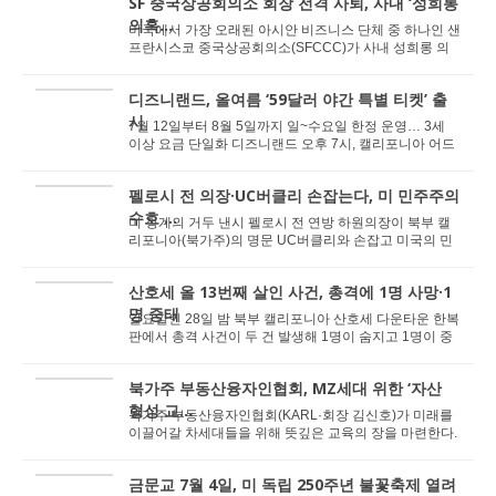
SF 중국상공회의소 회장 전격 사퇴, 사내 ‘성희롱
의혹...
미국에서 가장 오래된 아시안 비즈니스 단체 중 하나인 샌
프란시스코 중국상공회의소(SFCCC)가 사내 성희롱 의
혹과 불법 몰래카메라 논란이 얽힌 복잡한 법적 분...
디즈니랜드, 올여름 ‘59달러 야간 특별 티켓’ 출
시
7월 12일부터 8월 5일까지 일~수요일 한정 운영… 3세
이상 요금 단일화 디즈니랜드 오후 7시, 캘리포니아 어드
벤처 오후 5시부터 폐장 전까지 입장 가능 ...
펠로시 전 의장·UC버클리 손잡는다, 미 민주주의
수호 ...
미 정계의 거두 낸시 펠로시 전 연방 하원의장이 북부 캘
리포니아(북가주)의 명문 UC버클리와 손잡고 미국의 민
주주의 시스템을 강화하기 위한 새로운 학술 연구...
산호세 올 13번째 살인 사건, 총격에 1명 사망·1
명 중태
일요일인 28일 밤 북부 캘리포니아 산호세 다운타운 한복
판에서 총격 사건이 두 건 발생해 1명이 숨지고 1명이 중
태에 빠졌다. 29일 산호세 경찰국(SJPD)에 따르...
북가주 부동산융자인협회, MZ세대 위한 ‘자산
형성 교...
북가주 부동산융자인협회(KARL·회장 김신호)가 미래를
이끌어갈 차세대들을 위해 뜻깊은 교육의 장을 마련한다.
최근 차세대 인재 육성을 위한 ‘에...
금문교 7월 4일, 미 독립 250주년 불꽃축제 열려