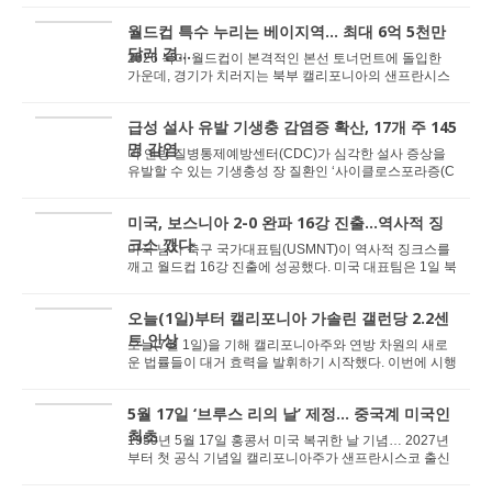
월드컵 특수 누리는 베이지역… 최대 6억 5천만
달러 경...
2026 북미 월드컵이 본격적인 본선 토너먼트에 돌입한
가운데, 경기가 치러지는 북부 캘리포니아의 샌프란시스
코 베이에어리어(베이지역) 전역의 로컬 경제가 전 ...
급성 설사 유발 기생충 감염증 확산, 17개 주 145
명 감염
미 연방 질병통제예방센터(CDC)가 심각한 설사 증상을
유발할 수 있는 기생충성 장 질환인 ‘사이클로스포라증(C
yclosporiasis)’이 미국 내 여러 주에...
미국, 보스니아 2-0 완파 16강 진출...역사적 징
크스 깼다
미국 남자 축구 국가대표팀(USMNT)이 역사적 징크스를
깨고 월드컵 16강 진출에 성공했다. 미국 대표팀은 1일 북
부 캘리포니아의 샌프란시스코 베이 에어리어 스...
오늘(1일)부터 캘리포니아 가솔린 갤런당 2.2센
트 인상
오늘(7월 1일)을 기해 캘리포니아주와 연방 차원의 새로
운 법률들이 대거 효력을 발휘하기 시작했다. 이번에 시행
되는 법안들은 가주 유류세 인상부터 학자금 대...
5월 17일 ‘브루스 리의 날’ 제정… 중국계 미국인
최초
1959년 5월 17일 홍콩서 미국 복귀한 날 기념… 2027년
부터 첫 공식 기념일 캘리포니아주가 샌프란시스코 출신
의 전설적인 무술 배우이자 문화적 아이콘인...