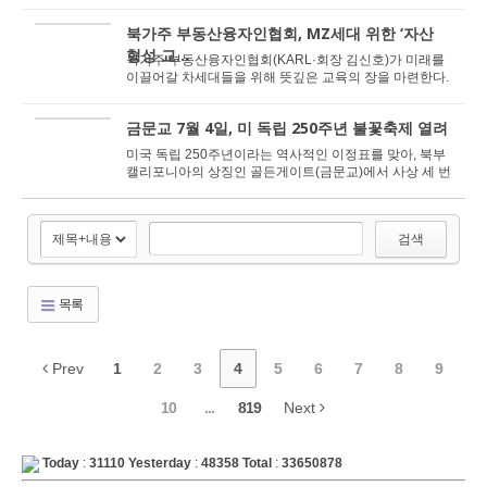
태에 빠졌다. 29일 산호세 경찰국(SJPD)에 따르...
북가주 부동산융자인협회, MZ세대 위한 ‘자산
형성 교...
북가주 부동산융자인협회(KARL·회장 김신호)가 미래를
이끌어갈 차세대들을 위해 뜻깊은 교육의 장을 마련한다.
최근 차세대 인재 육성을 위한 ‘에...
금문교 7월 4일, 미 독립 250주년 불꽃축제 열려
미국 독립 250주년이라는 역사적인 이정표를 맞아, 북부
캘리포니아의 상징인 골든게이트(금문교)에서 사상 세 번
째로 화려한 불꽃놀이 축제가 펼쳐진다. 이번 행...
검색
목록
Prev
1
2
3
4
5
6
7
8
9
10
...
819
Next
Today
:
31110
Yesterday
:
48358
Total
:
33650878