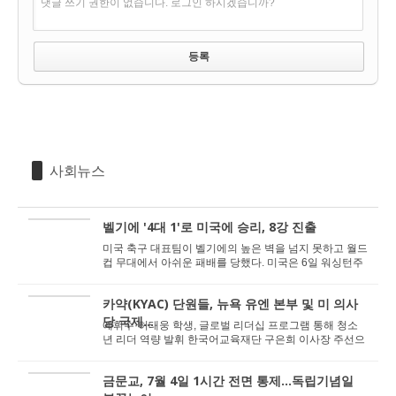
댓글 쓰기 권한이 없습니다. 로그인 하시겠습니까?
사회뉴스
벨기에 '4대 1'로 미국에 승리, 8강 진출
미국 축구 대표팀이 벨기에의 높은 벽을 넘지 못하고 월드
컵 무대에서 아쉬운 패배를 당했다. 미국은 6일 워싱턴주
시애틀의 시애틀 스타디움(루멘 필드)에서 열...
카약(KYAC) 단원들, 뉴욕 유엔 본부 및 미 의사
당 국제...
예휘수·허태웅 학생, 글로벌 리더십 프로그램 통해 청소
년 리더 역량 발휘 한국어교육재단 구은희 이사장 주선으
로 데이브 민·로칸나 연방하원의...
금문교, 7월 4일 1시간 전면 통제...독립기념일