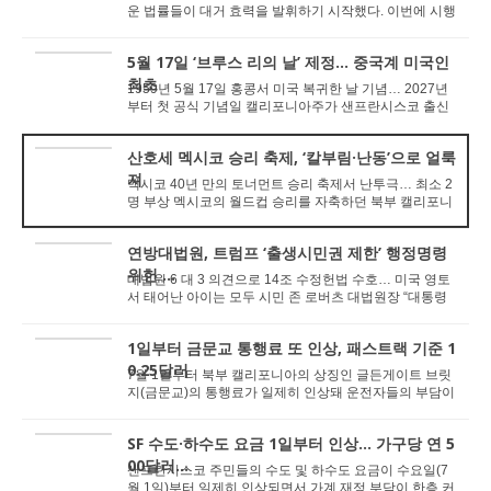
운 법률들이 대거 효력을 발휘하기 시작했다. 이번에 시행
되는 법안들은 가주 유류세 인상부터 학자금 대...
5월 17일 ‘브루스 리의 날’ 제정… 중국계 미국인
최초
1959년 5월 17일 홍콩서 미국 복귀한 날 기념… 2027년
부터 첫 공식 기념일 캘리포니아주가 샌프란시스코 출신
의 전설적인 무술 배우이자 문화적 아이콘인...
산호세 멕시코 승리 축제, ‘칼부림·난동’으로 얼룩
져
멕시코 40년 만의 토너먼트 승리 축제서 난투극… 최소 2
명 부상 멕시코의 월드컵 승리를 자축하던 북부 캘리포니
아의 산호세 다운타운에서 대규모 거리 ...
연방대법원, 트럼프 ‘출생시민권 제한’ 행정명령
위헌 ...
대법원 6 대 3 의견으로 14조 수정헌법 수호… 미국 영토
서 태어난 아이는 모두 시민 존 로버츠 대법원장 “대통령
령으로 헌법 뒤집을 수 없어&rdquo...
1일부터 금문교 통행료 또 인상, 패스트랙 기준 1
0.25달러
7월 1일부터 북부 캘리포니아의 상징인 글든게이트 브릿
지(금문교)의 통행료가 일제히 인상돼 운전자들의 부담이
늘어날 전망이다. 이번 인상은 다리의 노후화에 ...
SF 수도·하수도 요금 1일부터 인상… 가구당 연 5
00달러...
샌프란시스코 주민들의 수도 및 하수도 요금이 수요일(7
월 1일)부터 일제히 인상되면서 가계 재정 부담이 한층 커