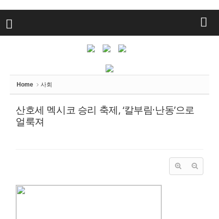
Home
사회
산호세 멕시코 승리 축제, ‘칼부림·난동’으로
얼룩져