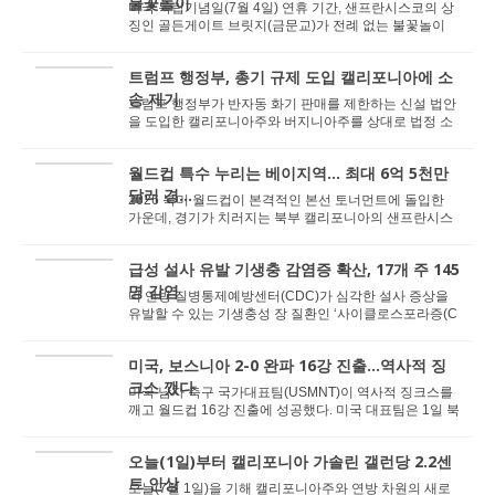
불꽃놀이
미국 독립기념일(7월 4일) 연휴 기간, 샌프란시스코의 상
징인 골든게이트 브릿지(금문교)가 전례 없는 불꽃놀이
행사로 인해 한 시간 동안 양방향 모두 전면 통...
트럼프 행정부, 총기 규제 도입 캘리포니아에 소
송 제기
트럼프 행정부가 반자동 화기 판매를 제한하는 신설 법안
을 도입한 캘리포니아주와 버지니아주를 상대로 법정 소
송을 제기했다. ABC7 뉴스는 2일 보도에서 미 법...
월드컵 특수 누리는 베이지역… 최대 6억 5천만
달러 경...
2026 북미 월드컵이 본격적인 본선 토너먼트에 돌입한
가운데, 경기가 치러지는 북부 캘리포니아의 샌프란시스
코 베이에어리어(베이지역) 전역의 로컬 경제가 전 ...
급성 설사 유발 기생충 감염증 확산, 17개 주 145
명 감염
미 연방 질병통제예방센터(CDC)가 심각한 설사 증상을
유발할 수 있는 기생충성 장 질환인 ‘사이클로스포라증(C
yclosporiasis)’이 미국 내 여러 주에...
미국, 보스니아 2-0 완파 16강 진출...역사적 징
크스 깼다
미국 남자 축구 국가대표팀(USMNT)이 역사적 징크스를
깨고 월드컵 16강 진출에 성공했다. 미국 대표팀은 1일 북
부 캘리포니아의 샌프란시스코 베이 에어리어 스...
오늘(1일)부터 캘리포니아 가솔린 갤런당 2.2센
트 인상
오늘(7월 1일)을 기해 캘리포니아주와 연방 차원의 새로