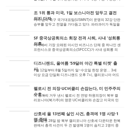
질 전망이다. 이번 조치는 올해 초 샌프란시스코...
조 1위 통과 미국, 1일 보스니아전 앞두고 결전
의지 다져
미국 남자 축구 국가대표팀(USMNT)이 운명의 32강 단판
승부를 앞두고 전열을 가다듬고 있다. 파라과이가 독일을
꺾는 등 이변이 속출한 다른 주 경기들을 지켜본...
SF 중국상공회의소 회장 전격 사퇴, 사내 ‘성희롱
의혹...
미국에서 가장 오래된 아시안 비즈니스 단체 중 하나인 샌
프란시스코 중국상공회의소(SFCCC)가 사내 성희롱 의
혹과 불법 몰래카메라 논란이 얽힌 복잡한 법적 분...
디즈니랜드, 올여름 ‘59달러 야간 특별 티켓’ 출
시
7월 12일부터 8월 5일까지 일~수요일 한정 운영… 3세
이상 요금 단일화 디즈니랜드 오후 7시, 캘리포니아 어드
벤처 오후 5시부터 폐장 전까지 입장 가능 ...
펠로시 전 의장·UC버클리 손잡는다, 미 민주주의
수호 ...
미 정계의 거두 낸시 펠로시 전 연방 하원의장이 북부 캘
리포니아(북가주)의 명문 UC버클리와 손잡고 미국의 민
주주의 시스템을 강화하기 위한 새로운 학술 연구...
산호세 올 13번째 살인 사건, 총격에 1명 사망·1
명 중태
일요일인 28일 밤 북부 캘리포니아 산호세 다운타운 한복
판에서 총격 사건이 두 건 발생해 1명이 숨지고 1명이 중