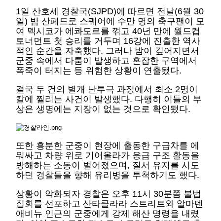
1일 산호세 경찰국(SJPD)에 따르면 전날(6월 30
일) 밤 산페드로 스퀘어에 수만 명의 축구팬이 모
여 멕시코가 에콰도르를 꺾고 40년 만에 월드컵
토너먼트 첫 승리를 거두며 16강에 진출한 역사
적인 순간을 자축했다. 그러나 밤이 깊어지면서
군중 속에서 다툼이 발생하고 혼잡한 구역에서
폭죽이 터지는 등 위험한 상황이 연출됐다.
결국 두 건의 별개 난투극 과정에서 최소 2명이
칼에 찔리는 사건이 발생했다. 다행히 이들의 부
상은 생명에는 지장이 없는 것으로 확인됐다.
또한 흥분한 군중이 현장에 출동한 구급차를 에
워싸고 차량 위로 기어올라가 응급 구조 활동을
방해하는 소동이 벌어졌으며, 질서 유지를 시도
하던 경찰들을 향해 유리병을 투척하기도 했다.
상황이 악화되자 경찰은 오후 11시 30분쯤 불법
집회를 선포하고 산타클라라 스트리트와 알마덴
애비뉴 인근의 군중에게 강제 해산 명령을 내렸