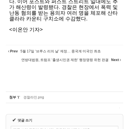
다. 이어 포스트와 퍼스트 스트리트 일대에도 추
가 해산령이 발령됐다. 경찰은 현장에서 폭력 및
난동 혐의를 받는 용의자 여러 명을 체포해 산타
클라라 카운티 구치소에 수감했다.
<이온안 기자>
Prev
5월 17일 ‘브루스 리의 날’ 제정… 중국계 미국인 최초
연방대법원, 트럼프 ‘출생시민권 제한’ 행정명령 위헌 판결
Next
첨부
'
1
'
경찰라인.png
✔
댓글 쓰기