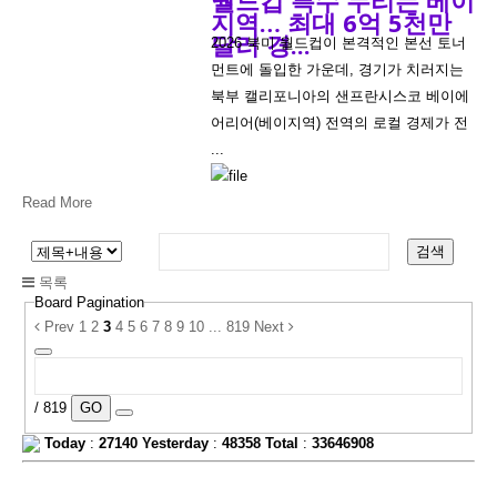
지역… 최대 6억 5천만
달러 경...
2026 북미 월드컵이 본격적인 본선 토너
먼트에 돌입한 가운데, 경기가 치러지는
북부 캘리포니아의 샌프란시스코 베이에
어리어(베이지역) 전역의 로컬 경제가 전
...
Read More
검색
목록
Board Pagination
Prev
1
2
3
4
5
6
7
8
9
10
...
819
Next
/ 819
GO
Today
:
27140
Yesterday
:
48358
Total
:
33646908