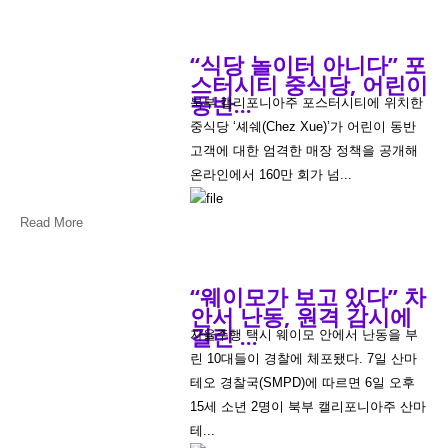
“식당 놀이터 아니다” 포
스터시티 중식당, 어린이
동반...
북부 캘리포니아주 포스터시티에 위치한
중식당 ‘셰쉐(Chez Xue)’가 어린이 동반
고객에 대한 엄격한 매장 정책을 공개해
온라인에서 160만 회가 넘...
Read More
“웨이모가 보고 있다” 차
안서 난동, 원격 감시에
걸린 ...
자율주행 택시 웨이모 안에서 난동을 부
린 10대들이 경찰에 체포됐다. 7일 산마
테오 경찰국(SMPD)에 따르면 6일 오후
15세 소년 2명이 북부 캘리포니아주 산마
테...