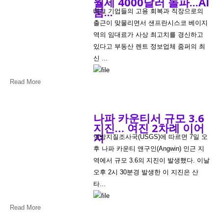
월세 4000달러 돌파...AI
붐...
테크 기업들의 고용 회복과 직장으로의
출근이 맞물리면서 샌프란시스코 베이지
역의 임대료가 사상 최고치를 경신하고
있다고 부동산 렌트 정보업체 줌퍼의 최
신 ...
Read More
나파 카운티서 규모 3.6
지진… 여진 2차례 이어
져
연방지질조사국(USGS)에 따르면 7일 오
후 나파 카운티 앤구인(Angwin) 인근 지
역에서 규모 3.6의 지진이 발생했다. 이날
오후 2시 30분경 발생한 이 지진은 산
타...
Read More