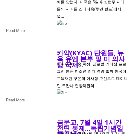
배를 당했다. 미국은 6일 워싱턴주 시애
틀의 시애틀 스타디움(루멘 필드)에서
열...
Read More
카약(KYAC) 단원들, 뉴
욕 유엔 본부 및 미 의사
당 국제...
예휘수·허태웅 학생, 글로벌 리더십 프로
그램 통해 청소년 리더 역량 발휘 한국어
교육재단 구은희 이사장 주선으로 데이브
민·로칸나 연방하원의...
Read More
금문교, 7월 4일 1시간
전면 통제...독립기념일
불꽃놀이
미국 독립기념일(7월 4일) 연휴 기간, 샌