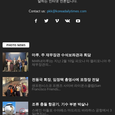
달하는 인터넷 언론입니다.
Contact us:
pkk@koreadailytimes.com
PHOTO NEWS
마루, 주 재무장관 수석보좌관과 회담
MARU(마루)는 지난 2월 10일 피오나 마 캘리포니아 주
재무장관의...
전동국 회장, 임정택 총영사에 표창장 전달
샌프란시스코 프렌즈 사이버 라이온스클럽(San
Francisco Friends...
조류 충돌 항공기, 기수 부분 박살나
스페인 아돌포 수아레스 마드리드 바라하스 공항에서 3
일(현지시...