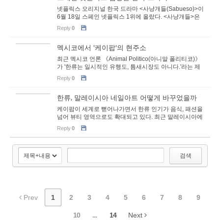
넷플릭스 오리지널 한국 드라마 <사냥개들(Sabueso)>이
6월 18일 스페인 넷플릭스 1위에 올랐다. <사냥개들>은
코로나19의 영향으로 자금 상황이 어려워져 무자비...
Reply
0
멕시코에서 '케이팝'의 현주소
최근 멕시코 언론 《Animal Politico(아니말 폴리티코)》
가 '한류는 일시적인 유행도, 틈새시장도 아니다.'라는 제
목으로 한류 분석을 기사화해 눈길을 ...
Reply
0
한류, 말레이시아 네일아트 어떻게 바꾸었을까
케이팝이 세계로 뻗어나가면서 한류 인기가 음식, 패션을
넘어 뷰티 영역으로도 확대되고 있다. 최근 말레이시아에
서는 'K-네일'이라는 용어가 생길 정도...
Reply
0
검색
Prev
1
2
3
4
5
6
7
8
9
10
...
14
Next