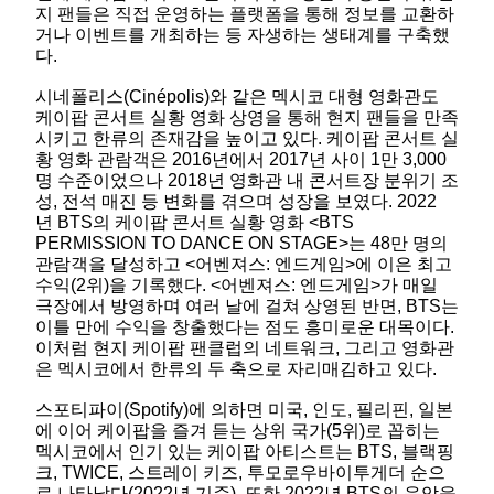
지 팬들은 직접 운영하는 플랫폼을 통해 정보를 교환하
거나 이벤트를 개최하는 등 자생하는 생태계를 구축했
다.
시네폴리스(Cinépolis)와 같은 멕시코 대형 영화관도
케이팝 콘서트 실황 영화 상영을 통해 현지 팬들을 만족
시키고 한류의 존재감을 높이고 있다. 케이팝 콘서트 실
황 영화 관람객은 2016년에서 2017년 사이 1만 3,000
명 수준이었으나 2018년 영화관 내 콘서트장 분위기 조
성, 전석 매진 등 변화를 겪으며 성장을 보였다. 2022
년 BTS의 케이팝 콘서트 실황 영화 <BTS
PERMISSION TO DANCE ON STAGE>는 48만 명의
관람객을 달성하고 <어벤져스: 엔드게임>에 이은 최고
수익(2위)을 기록했다. <어벤져스: 엔드게임>가 매일
극장에서 방영하며 여러 날에 걸쳐 상영된 반면, BTS는
이틀 만에 수익을 창출했다는 점도 흥미로운 대목이다.
이처럼 현지 케이팝 팬클럽의 네트워크, 그리고 영화관
은 멕시코에서 한류의 두 축으로 자리매김하고 있다.
스포티파이(Spotify)에 의하면 미국, 인도, 필리핀, 일본
에 이어 케이팝을 즐겨 듣는 상위 국가(5위)로 꼽히는
멕시코에서 인기 있는 케이팝 아티스트는 BTS, 블랙핑
크, TWICE, 스트레이 키즈, 투모로우바이투게더 순으
로 나타났다(2022년 기준). 또한 2022년 BTS의 음악을