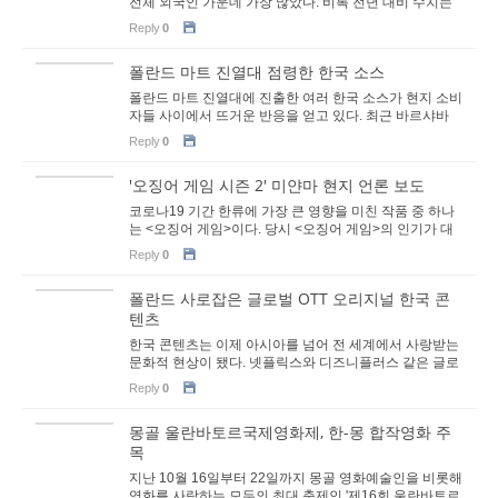
전체 외국인 가운데 가장 많았다. 비록 전년 대비 수치는
다소 감소했으나, 2021년과 2022년을 제외한 201...
Reply
0
폴란드 마트 진열대 점령한 한국 소스
폴란드 마트 진열대에 진출한 여러 한국 소스가 현지 소비
자들 사이에서 뜨거운 반응을 얻고 있다. 최근 바르샤바
시내 대형 슈퍼마켓을 방문해 보면 김치 소스, ...
Reply
0
'오징어 게임 시즌 2' 미얀마 현지 언론 보도
코로나19 기간 한류에 가장 큰 영향을 미친 작품 중 하나
는 <오징어 게임>이다. 당시 <오징어 게임>의 인기가 대
단했던 미얀마에서도 현지 아이들이 한국어로 ...
Reply
0
폴란드 사로잡은 글로벌 OTT 오리지널 한국 콘
텐츠
한국 콘텐츠는 이제 아시아를 넘어 전 세계에서 사랑받는
문화적 현상이 됐다. 넷플릭스와 디즈니플러스 같은 글로
벌 OTT 플랫폼은 한국의 드라마, 영화, 다큐멘...
Reply
0
몽골 울란바토르국제영화제, 한-몽 합작영화 주
목
지난 10월 16일부터 22일까지 몽골 영화예술인을 비롯해
영화를 사랑하는 모두의 최대 축제인 '제16회 울란바토르