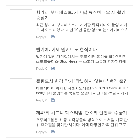
헝가리 부다페스트, 케이팝 뮤직비디오 새 촬영
중심지...
최근 헝가리 부다페스트가 케이팝 뮤직비디오 촬영 메카
로 떠오르고 있다. 지난 10년 동안 헝가리는 <아이리스 2
(2013)>, <닥터 이방인(2014)>, <맨투맨(2017)>, ...
Reply
0
벨기에, 이제 밀키트도 한식이다
벨기에 일반 가정집에서는 주로 어떤 요리를 할까? 먼저
스토프플리스(Stoofvlees)는 소고기 스튜와 감자튀김에
애플무스나 샐러드를 곁들인 요리다. 스토프플리...
Reply
0
폴란드서 한강 작가 '작별하지 않는다' 번역 출간
바르샤바에 위치한 다문화도서관(Biblioteka Wielokultur
owa)에서 운영하는 북클럽 모임이 지난 1월 25일 재개돼
현지 독자들을 찾았다. 캐나다 출신의 자원봉사...
Reply
0
제47회 시드니 페스티벌, 판소리 인형극 '수궁가'
호주의 1월은 초‧중‧고학생들의 방학으로 모처럼 가족 단
위 휴가철을 맞이한 시기다. 이에 다양한 가족 단위 프로
그램이 기획 및 운영되고 있다. 먼저 시드니 달...
Reply
0