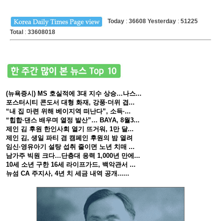
Today
:
36608
Yesterday
:
51225
Total
:
33608018
(뉴욕증시) MS 호실적에 3대 지수 상승…나스...
포스터시티 콘도서 대형 화재, 강풍·더위 겹...
“내 집 마련 위해 베이지역 떠난다”, 소득·...
“힙합·댄스 배우며 열정 발산”… BAYA, 8월3...
제인 김 후원 한인사회 열기 뜨거워, 1만 달...
제인 김, 생일 파티 겸 캠페인 후원의 밤 열려
임신·영유아기 설탕 섭취 줄이면 노년 치매 ...
남가주 빅원 크다…단층대 응력 1,000년 만에...
10세 소년 구한 16세 라이프가드, 백악관서 ...
뉴섬 CA 주지사, 4년 치 세금 내역 공개......