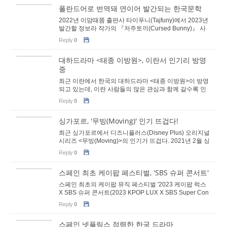
폴란드어로 번역돼 연이어 발간되는 한국문학
2022년 이맘때쯤 출판사 타이푸니(Tajfuny)에서 2023년
발간할 정보라 작가의 『저주토끼(Cursed Bunny)』 사
전 출판 행사가 주폴란드 한국문화원에서 열렸다. 얼...
Reply
0
대하드라마 <태종 이방원>, 이란서 인기리 방영
중
최근 이란에서 한국의 대하드라마 <태종 이방원>이 방영
되고 있는데, 이란 사람들의 많은 관심과 함께 갈수록 인
기가 높아지고 있다. <태종 이방원>은 조선의 제3...
Reply
0
싱가포르, '무빙(Moving)' 인기 뜨겁다!
최근 싱가포르에서 디즈니플러스(Disney Plus) 오리지널
시리즈 <무빙(Moving)>의 인기가 뜨겁다. 2021년 2월 싱
가포르에서 서비스를 시작한 디즈니플러스의 구독...
Reply
0
스페인 최초 케이팝 페스티벌, 'SBS 슈퍼 콘서트'
스페인 최초의 케이팝 뮤직 페스티벌 '2023 케이팝 럭스
X SBS 슈퍼 콘서트(2023 KPOP LUX X SBS Super Con
cert in Madrid)'가 지난 7월 22일 마드리드 ...
Reply
0
스페인 넷플릭스 점령한 한국 드라마