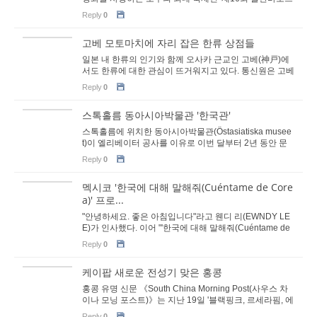
국제영화제(Ulaanbaatar International Film...
Reply
0
고베 모토마치에 자리 잡은 한류 상점들
일본 내 한류의 인기와 함께 오사카 근교인 고베(神戸)에
서도 한류에 대한 관심이 뜨거워지고 있다. 통신원은 고베
의 모토마치(元町)에 위치한 한류 상점들의 근...
Reply
0
스톡홀름 동아시아박물관 '한국관'
스톡홀름에 위치한 동아시아박물관(Östasiatiska musee
t)이 엘리베이터 공사를 이유로 이번 달부터 2년 동안 문
을 닫게 됐다. 동아시아박물관은 한국관에서 ...
Reply
0
멕시코 '한국에 대해 말해줘(Cuéntame de Core
a)' 프로...
"안녕하세요. 좋은 아침입니다"라고 웬디 리(EWNDY LE
E)가 인사했다. 이어 "'한국에 대해 말해줘(Cuéntame de
Corea)'라는 한국문화 프로젝트가 1...
Reply
0
케이팝 새로운 전성기 맞은 홍콩
홍콩 유명 신문 《South China Morning Post(사우스 차
이나 모닝 포스트)》는 지난 19일 '블랙핑크, 르세라핌, 에
이티즈, 더 로즈: 어떻게 케이팝이 코첼라(C...
Reply
0