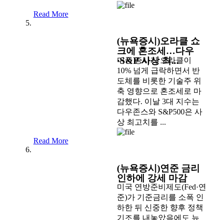
Read More
(뉴욕증시)오라클 쇼
크에 혼조세…다우
·S&P 사상 최...
미국 증시가 오라클이
10% 넘게 급락하면서 반
도체를 비롯한 기술주 위
축 영향으로 혼조세로 마
감했다. 이날 3대 지수는
다우존스와 S&P500은 사
상 최고치를 ...
Read More
(뉴욕증시)연준 금리
인하에 강세 마감
미국 연방준비제도(Fed·연
준)가 기준금리를 소폭 인
하한 뒤 신중한 향후 정책
기조를 내놓았음에도 뉴