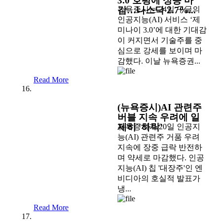
3.0 호평에 싱승 마
감…나스닥 2.7%...
뉴욕증시는 24일 구글의
인공지능(AI) 서비스 ‘제
미나이 3.0’에 대한 기대감
이 커지면서 기술주를 중
심으로 강세를 보이며 마
감했다. 이날 뉴욕증권...
Read More
(뉴욕증시)AI 관련주
버블 지속 우려에 일
제히 '하락'
뉴욕증시가 20일 인공지
능(AI) 관련주 거품 우려
지속에 장중 급락 반전하
며 약세로 마감했다. 인공
지능(AI) 칩 '대장주'인 엔
비디아의 호실적 발표가
냉...
Read More