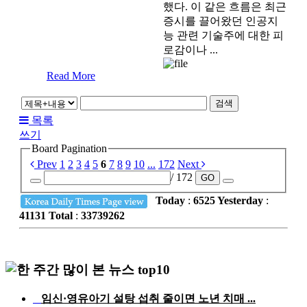
했다. 이 같은 흐름은 최근
증시를 끌어왔던 인공지
능 관련 기술주에 대한 피
로감이나 ...
Read More
검색
목록
쓰기
Board Pagination
Prev
1
2
3
4
5
6
7
8
9
10
...
172
Next
/ 172
GO
Today
:
6525
Yesterday
:
41131
Total
:
33739262
임신·영유아기 설탕 섭취 줄이면 노년 치매 ...