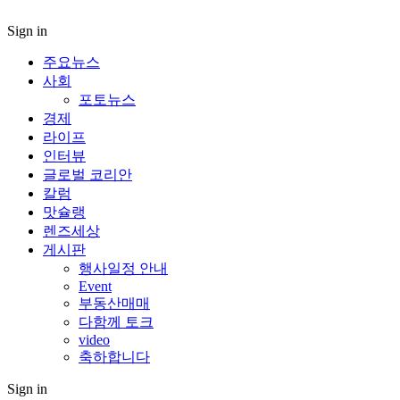
Sign in
주요뉴스
사회
포토뉴스
경제
라이프
인터뷰
글로벌 코리안
칼럼
맛슐랭
렌즈세상
게시판
행사일정 안내
Event
부동산매매
다함께 토크
video
축하합니다
Sign in