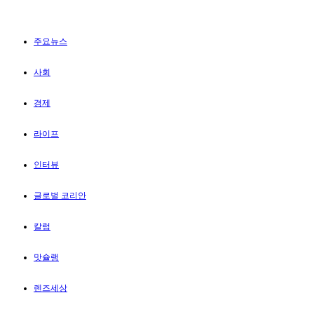
주요뉴스
사회
경제
라이프
인터뷰
글로벌 코리안
칼럼
맛슐랭
렌즈세상