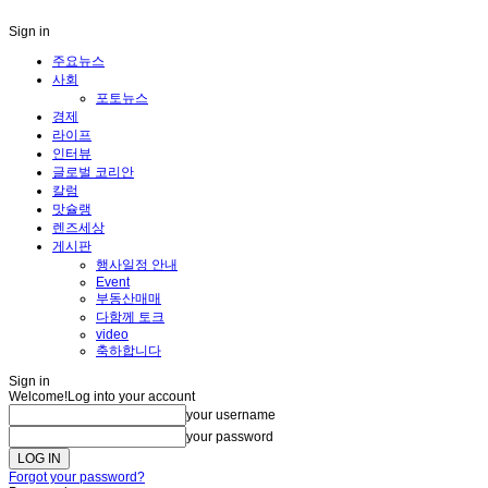
Sign in
주요뉴스
사회
포토뉴스
경제
라이프
인터뷰
글로벌 코리안
칼럼
맛슐랭
렌즈세상
게시판
행사일정 안내
Event
부동산매매
다함께 토크
video
축하합니다
Sign in
Welcome!
Log into your account
your username
your password
Forgot your password?