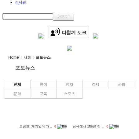
게시판
Home
사회
포토뉴스
포토뉴스
전체
연예
정치
경제
사회
문화
교육
스포츠
트럼프, 개기일식 때...
0
님극에서 106년 전 ...
0