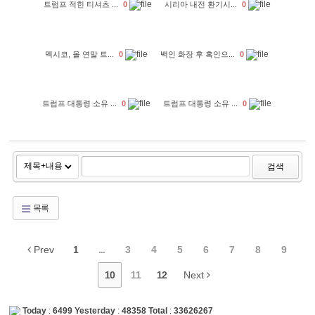
트럼프 적힌 티셔츠 ...
0
시리아 내전 환기시...
0
멕시코, 올 연말 트...
0
백인 화장 후 흑인으...
0
트럼프 대통령 소유 ...
0
트럼프 대통령 소유 ...
0
검색
목록
Prev
1
...
3
4
5
6
7
8
9
10
11
12
Next
Today
:
6499
Yesterday
:
48358
Total
:
33626267