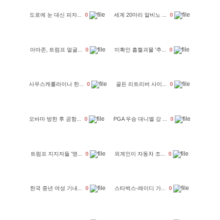
도로에 눈 대신 피자...
0
세계 20마리 알비노 ...
0
아마존, 트럼프 얼굴...
0
미확인 흡혈괴물 '추...
0
사우스캐롤라이나 한...
0
골든 리트리버 사이...
0
오바마 방한 후 공항...
0
PGA 우승 대니엘 강 ...
0
트럼프 지지자들 '명...
0
외계인이 자동차 조...
0
한국 중년 여성 기내...
0
스타벅스-레이디 가...
0