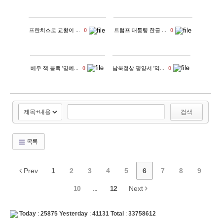
프란치스코 교황이 ...
0
트럼프 대통령 한글 ...
0
베우 잭 블랙 '명예...
0
남북정상 평양서 '역...
0
검색
목록
Prev
1
2
3
4
5
6
7
8
9
10
...
12
Next
Today
:
25875
Yesterday
:
41131
Total
:
33758612