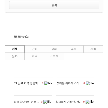
포토뉴스
전체
연예
정치
경제
사회
문화
교육
스포츠
CA 남부 지역 공립학...
0
셧다운 여파에 스미...
0
중국 창어4호, 인류 ...
0
황금돼지 기해년, 한...
0