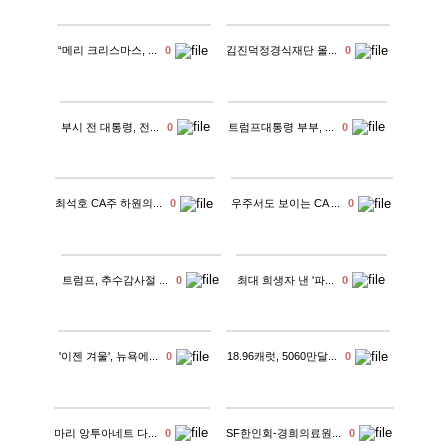
“메리 크리스마스, ...
0
김진덕정경식재단 올...
0
부시 전 대통령, 전...
0
트럼프대통령 부부, ...
0
최석호 CA주 하원의...
0
우주서도 보이는 CA ...
0
트럼프, 추수감사절 ...
0
최대 희생자 낸 '파...
0
'이젠 겨울', 뉴욕에...
0
18.96캐럿, 5060만달...
0
마리 앙투아네트 다...
0
SF한인회-경희의료원...
0