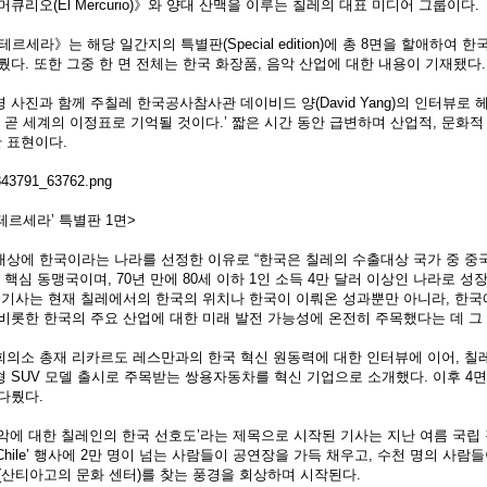
큐리오(El Mercurio)》와 양대 산맥을 이루는 칠레의 대표 미디어 그룹이다.
테르세라》는 해당 일간지의 특별판(Special edition)에 총 8면을 할애하여 
뤘다. 또한 그중 한 면 전체는 한국 화장품, 음악 산업에 대한 내용이 기재됐다.
 사진과 함께 주칠레 한국공사참사관 데이비드 양(David Yang)의 인터뷰로
는 곧 세계의 이정표로 기억될 것이다.’ 짧은 시간 동안 급변하며 산업적, 문화적
 표현이다.
 테르세라’ 특별판 1면>
상에 한국이라는 나라를 선정한 이유로 “한국은 칠레의 수출대상 국가 중 중국,
 핵심 동맹국이며, 70년 만에 80세 이하 1인 소득 4만 달러 이상인 나라로 
동 기사는 현재 칠레에서의 한국의 위치나 한국이 이뤄온 성과뿐만 아니라, 한국
비롯한 한국의 주요 산업에 대한 미래 발전 가능성에 온전히 주목했다는 데 그
회의소 총재 리카르도 레스만과의 한국 혁신 원동력에 대한 인터뷰에 이어, 칠레
 SUV 모델 출시로 주목받는 쌍용자동차를 혁신 기업으로 소개했다. 이후 4
다뤘다.
음악에 대한 칠레인의 한국 선호도’라는 제목으로 시작된 기사는 지난 여름 국립
in Chile’ 행사에 2만 명이 넘는 사람들이 공연장을 가득 채우고, 수천 명의 사
(산티아고의 문화 센터)를 찾는 풍경을 회상하며 시작된다.