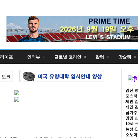
5,
의
5,
라이프
인터뷰
글로벌 코리안
칼럼
맛슐랭
임신·영
포스터시
제인 김
제인 김
남가주 
망명 신
10세 
뉴섬 C
소노마 