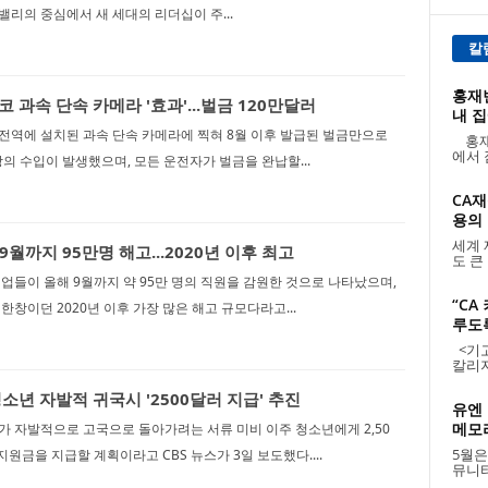
리의 중심에서 새 세대의 리더십이 주...
칼
홍재빈
 과속 단속 카메라 '효과'...벌금 120만달러
내 집
전역에 설치된 과속 단속 카메라에 찍혀 8월 이후 발급된 벌금만으로
홍재
에서 
상의 수입이 발생했으며, 모든 운전자가 벌금을 완납할...
CA재
용의 날
세계 
 9월까지 95만명 해고...2020년 이후 최고
도 큰
업들이 올해 9월까지 약 95만 명의 직원을 감원한 것으로 나타났으며,
“CA
한창이던 2020년 이후 가장 많은 해고 규모다라고...
루도
<기고:
칼리지
소년 자발적 귀국시 '2500달러 지급' 추진
유엔 
메모리
 자발적으로 고국으로 돌아가려는 서류 미비 이주 청소년에게 2,50
5월은
지원금을 지급할 계획이라고 CBS 뉴스가 3일 보도했다....
뮤니티