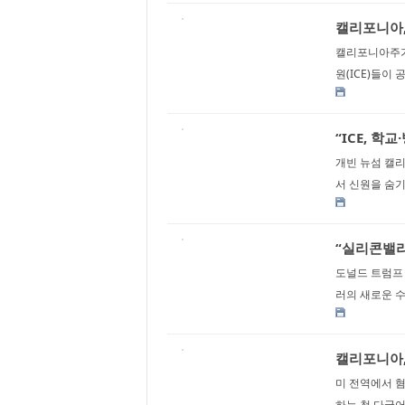
캘리포니아,
캘리포니아주가 
원(ICE)들이 
“ICE, 학
개빈 뉴섬 캘리
서 신원을 숨기
“실리콘밸리 
도널드 트럼프 
러의 새로운 수
캘리포니아, 
미 전역에서 혐
하는 첫 다국어