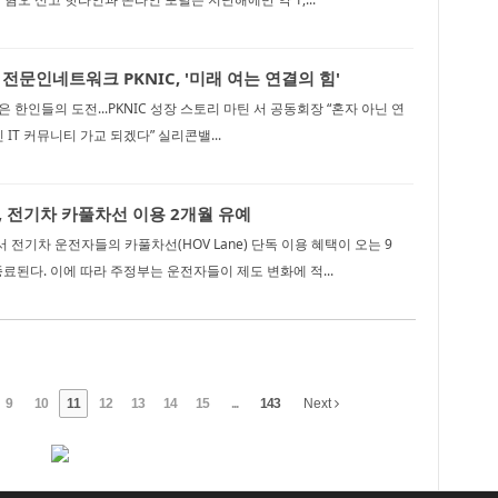
전문인네트워크 PKNIC, '미래 여는 연결의 힘'
 한인들의 도전...PKNIC 성장 스토리 마틴 서 공동회장 “혼자 아닌 연
 IT 커뮤니티 가교 되겠다” 실리콘밸...
 전기차 카풀차선 이용 2개월 유예
전기차 운전자들의 카풀차선(HOV Lane) 단독 이용 혜택이 오는 9
종료된다. 이에 따라 주정부는 운전자들이 제도 변화에 적...
9
10
11
12
13
14
15
...
143
Next