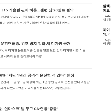
알렉
 E15 개솔린 판매 허용…갤런 당 20센트 절약
의료
<Alex
포니아 주지사가 2일 AB30 법안에 서명하면서 캘리포니아 내 개솔린
재 전
다. 이번 조치는 기존 개솔린 혼합 방식에 E15 연료...
제이
의, 
<제이
운전면허증, 위조 방지 강화 새 디자인 공개
학 병원
V, 새 디자인 운전면허증·신분증 발표 보안 강화·디지털 서명 적용…
료 시까지 유효 캘리포니아 차량...
6% “지난 1년간 공격적 운전한 적 있다” 인정
운전자 10명 중 9명 이상이 최근 1년 동안 공격적 운전을 했다고 응답
과가 나왔다. 29일 미국자동차협회(AAA) 교통안전재...
, ‘언마스크’ 법 두고 CA·연방 '충돌'