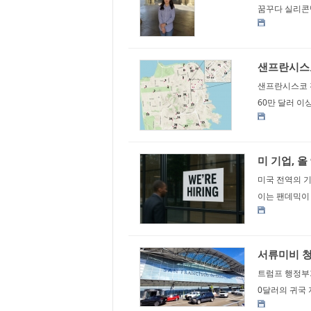
꿈꾸다 실리콘밸
샌프란시스코
샌프란시스코 
60만 달러 이
미 기업, 올
미국 전역의 기
이는 팬데믹이 
서류미비 청
트럼프 행정부가
0달러의 귀국 