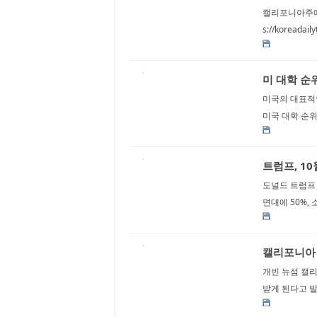
캘리포니아주에서
s://koreadai
미 대학 순위
미국의 대표적인 
미국 대학 순위
트럼프, 1
도널드 트럼프 
면대에 50%, 
캘리포니아 
개빈 뉴섬 캘리
받게 된다고 발