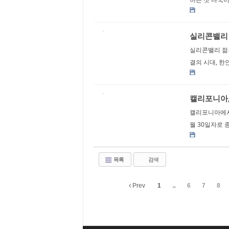
실리콘밸리 
실리콘밸리 젊은
결의 시대, 한인
캘리포니아,
캘리포니아에서 
월 30일자로 
목록
검색
Prev
1
...
6
7
8