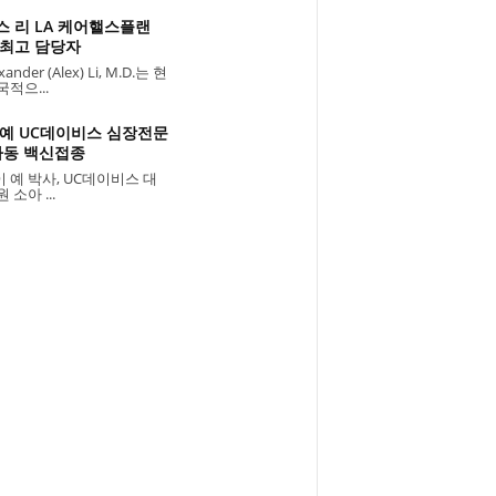
스 리 LA 케어핼스플랜
 최고 담당자
ander (Alex) Li, M.D.는 현
국적으...
 예 UC데이비스 심장전문
아동 백신접종
 예 박사, UC데이비스 대
 소아 ...