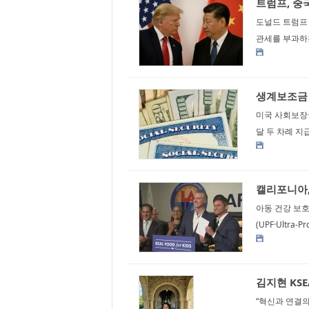
트럼프, 중
도널드 트럼프 
관세를 부과하겠
생계보조금 
미국 사회보장국
달 두 차례 지
캘리포니아,
아동 건강 보
(UPF·Ultra-
김지현 KS
“혁신과 연결