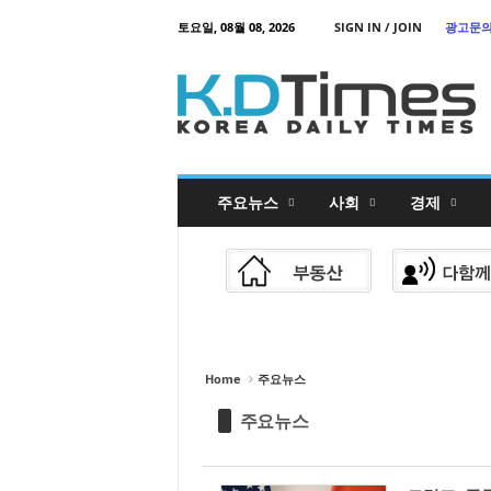
Sketchbook
스케치북5
토요일, 08월 08, 2026
SIGN IN / JOIN
광고문
Sketchbook
K
스케치북5
o
r
e
a
D
a
i
l
y
T
주요뉴스
사회
경제
i
m
e
s
Home
주요뉴스
주요뉴스