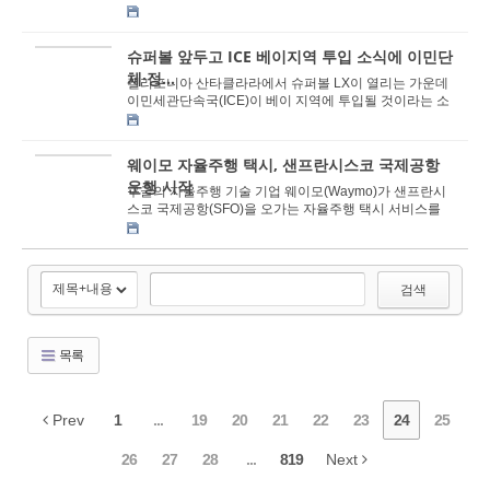
29일 발표한 자료에서 2025년 전체 범죄 발생 ...
슈퍼볼 앞두고 ICE 베이지역 투입 소식에 이민단
체·정...
캘리포니아 산타클라라에서 슈퍼볼 LX이 열리는 가운데
이민세관단속국(ICE)이 베이 지역에 투입될 것이라는 소
식이 전해지면서, 이민자 사회와 정치권의 긴장이 ...
웨이모 자율주행 택시, 샌프란시스코 국제공항
운행 시작
구글의 자율주행 기술 기업 웨이모(Waymo)가 샌프란시
스코 국제공항(SFO)을 오가는 자율주행 택시 서비스를
본격적으로 확대한다. 이번 SFO 서비스 확대는 샌프...
검색
목록
Prev
1
...
19
20
21
22
23
24
25
26
27
28
...
819
Next