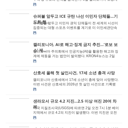
발국(EDD)에 제출된 주정부 공시에 따르면 아마...
슈퍼볼 앞두고 ICE 규탄 나선 이민자 단체들…기
도회·행...
슈퍼볼을 앞두고 이민자 권익 단체들이 전 세계의 시선이
집중되는 대형 스포츠 이벤트를 계기로 미 이민세관단속
국(ICE)의 단속 방식과 연방 정부의 이민 정책...
캘리포니아, AI로 해고·징계 금지 추진…‘로보 보
스’ 제...
캘리포니아 주의회에서 인공지능(AI)을 활용한 해고와 징
계에 제동을 거는 법안이 발의됐다. KRON4뉴스는 2일
보도에 따르면 민주당 소속 데이브 맥너니 주 상원...
산호세 올해 첫 살인사건, 17세 소년 총격 사망
캘리포니아 산호세에서 17세 소년이 총에 맞아 사망했다.
이번 사건은 산호세의 2026년 첫 살인 사건으로 기록됐
다. 2일 산호세 경찰국(SJPD)에 따르면 1일 오후...
샌라모서 규모 4.2 지진...2.5 이상 여진 20여 차
례
미국 지질조사국(USGS)에 따르면 2일 오전 7시 1분 베이
지역에서 규모 4.2의 지진이 발생했다. 이번 지진은 오전
6시 27분 규모 3.9의 지진으로 시작된 연쇄 지...