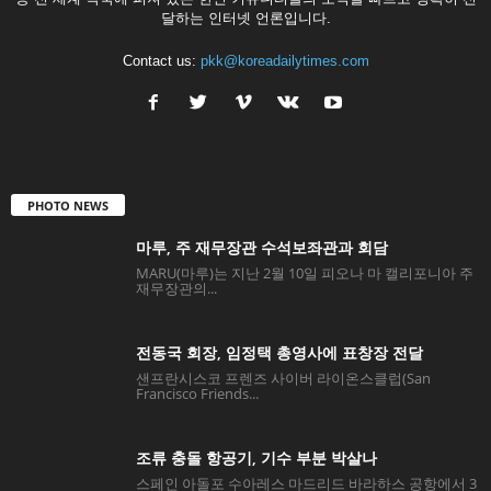
달하는 인터넷 언론입니다.
Contact us:
pkk@koreadailytimes.com
PHOTO NEWS
마루, 주 재무장관 수석보좌관과 회담
MARU(마루)는 지난 2월 10일 피오나 마 캘리포니아 주
재무장관의...
전동국 회장, 임정택 총영사에 표창장 전달
샌프란시스코 프렌즈 사이버 라이온스클럽(San
Francisco Friends...
조류 충돌 항공기, 기수 부분 박살나
스페인 아돌포 수아레스 마드리드 바라하스 공항에서 3