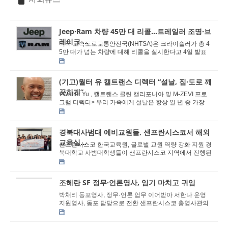
Jeep·Ram 차량 45만 대 리콜…트레일러 조명·브
레이크 ...
미국 고속도로교통안전국(NHTSA)은 크라이슬러가 총 4
5만 대가 넘는 차량에 대해 리콜을 실시한다고 4일 발표
했다. NHTSA에 따르면 이번 리콜 대상은 2024-2026 ...
(기고)월터 유 캘트랜스 디렉터 “설날, 집·도로 깨
끗히게”
<Walter Yu , 캘트랜스 클린 캘리포니아 및 M-ZEVI 프로
그램 디렉터> 우리 가족에게 설날은 항상 일 년 중 가장
의미 있는 시간 중 하나였습니다. 우리는 저녁 ...
경북대사범대 예비교원들, 샌프란시스코서 해외
교육실...
샌프란시스코 한국교육원, 글로벌 교원 역량 강화 지원 경
북대학교 사범대학생들이 샌프란시스코 지역에서 진행된
‘해외교육실습 및 교육봉사 프로그램&rs...
조혜란 SF 정무·언론영사, 임기 마치고 귀임
박채리 동포영사, 정무·언론 업무 이어받아 서한나 운영
지원영사, 동포 담당으로 전환 샌프란시스코 총영사관의
조혜란(사진) 정무⸳언론영사가 2년 6개월...