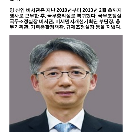
양 신임 비서관은 지난
2010
년부터
2013
년
2
월 초까지
영사로 근무한 후, 국무총리실로 복귀했다.
국무조정실
국무조정실장 비서관
,
미세먼지개선기획단 부단장
,
총
무기획관
,
기획총괄정책관
,
규제조정실장 등을 지냈다
.