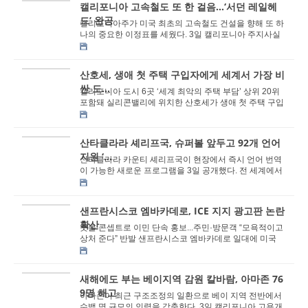
캘리포니아 고속철도 또 한 걸음…‘서던 레일헤
드’ 완공
캘리포니아주가 미국 최초의 고속철도 건설을 향해 또 하
나의 중요한 이정표를 세웠다. 3일 캘리포니아 주지사실
의 보도자료에 따르면 개빈 뉴섬 주지사는 이날 ...
산호세, 생애 첫 주택 구입자에게 세계서 가장 비
싼 도...
캘리포니아 도시 6곳 ‘세계 최악의 주택 부담’ 상위 20위
포함돼 실리콘밸리에 위치한 산호세가 생애 첫 주택 구입
자에게 세계에서 가장 집을 사기 ...
산타클라라 셰리프국, 슈퍼볼 앞두고 92개 언어
지원 ‘...
산타클라라 카운티 셰리프국이 현장에서 즉시 언어 번역
이 가능한 새로운 프로그램을 3일 공개했다. 전 세계에서
수많은 방문객이 베이 지역으로 몰려드는 슈퍼...
샌프란시스코 엠바카데로, ICE 지지 광고판 논란
확산
풋볼 콘셉트로 이민 단속 홍보...주민·방문객 “모욕적이고
상처 준다” 반발 샌프란시스코 엠바카데로 일대에 미국
이민세관단속국(ICE)의 강...
새해에도 부는 베이지역 감원 칼바람, 아마존 76
9명 해고
아마존이 최근 구조조정의 일환으로 베이 지역 전반에서
수백 명 규모의 인력을 감축한다. 3일 캘리포니아 고용개