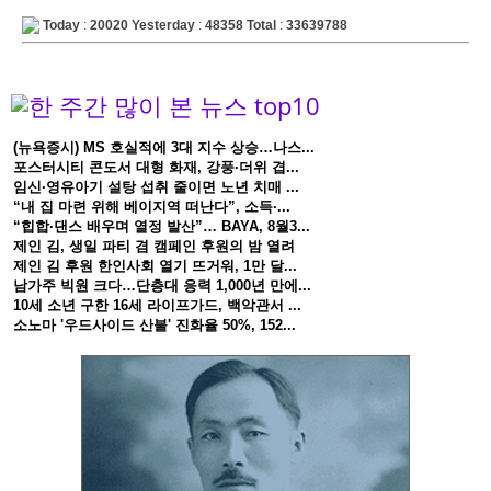
Today
:
20020
Yesterday
:
48358
Total
:
33639788
(뉴욕증시) MS 호실적에 3대 지수 상승…나스...
포스터시티 콘도서 대형 화재, 강풍·더위 겹...
임신·영유아기 설탕 섭취 줄이면 노년 치매 ...
“내 집 마련 위해 베이지역 떠난다”, 소득·...
“힙합·댄스 배우며 열정 발산”… BAYA, 8월3...
제인 김, 생일 파티 겸 캠페인 후원의 밤 열려
제인 김 후원 한인사회 열기 뜨거워, 1만 달...
남가주 빅원 크다…단층대 응력 1,000년 만에...
10세 소년 구한 16세 라이프가드, 백악관서 ...
소노마 '우드사이드 산불' 진화율 50%, 152...