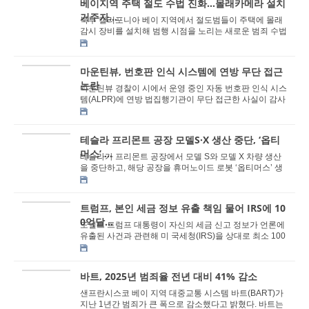
베이지역 주택 절도 수법 진화…몰래카메라 설치
거주자...
북부 캘리포니아 베이 지역에서 절도범들이 주택에 몰래
감시 장비를 설치해 범행 시점을 노리는 새로운 범죄 수법
이 확산되고 있어 경찰이 주의를 당부했다. 산...
마운틴뷰, 번호판 인식 시스템에 연방 무단 접근
논란
마운틴뷰 경찰이 시에서 운영 중인 자동 번호판 인식 시스
템(ALPR)에 연방 법집행기관이 무단 접근한 사실이 감사
과정에서 드러났다며, 해당 시스템 공급업체를 ...
테슬라 프리몬트 공장 모델S·X 생산 중단, ‘옵티
머스’ ...
테슬라가 프리몬트 공장에서 모델 S와 모델 X 차량 생산
을 중단하고, 해당 공장을 휴머노이드 로봇 ‘옵티머스’ 생
산 시설로 전환한다. 일론 머스크 ...
트럼프, 본인 세금 정보 유출 책임 물어 IRS에 10
0억달...
도널드 트럼프 대통령이 자신의 세금 신고 정보가 언론에
유출된 사건과 관련해 미 국세청(IRS)을 상대로 최소 100
억 달러의 손해배상을 요구하는 민사 소송을 제...
바트, 2025년 범죄율 전년 대비 41% 감소
샌프란시스코 베이 지역 대중교통 시스템 바트(BART)가
지난 1년간 범죄가 큰 폭으로 감소했다고 밝혔다. 바트는