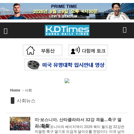
Sketchbook
스케치북5
Sketchbook
스케치북5
Home
사회
사회뉴스
미·보스니아, 산타클라라서 32강 격돌…축구 열
기 ‘활활’
북부 캘리포니아의 베이지역이 2026 북미 월드컵 32강전
치열한 축구 열기로 뜨겁게 달아오를 전망이다. 미국 남자