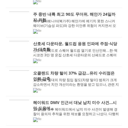
하게 수놓는다. '7x7'로 명명된 새로운 ...
주 중반 내륙 최고 90도 무더위, 해안가 24일까
지 위험...
북부 캘리포니아(북가주) 해안가에 예기치 못한 스니커
웨이브(기습성 파도)와 강한 이안류 위험이 커지면서 오
는 수요일(24일) 오후까지 해수욕객들의 각별한 주...
산호세 다운타운, 월드컵 응원 인파에 주점·식당
가 대호황
산호세 산페드로 스퀘어 월드컵 열기로 인산인해…한·멕
시코전 3만 명 운집 산호세 다운타운의 산페드로 스퀘어
가 월드컵 경기 관람을 위해 몰려든...
오클랜드 차량 털이 37% 급감...유리 수리점은
인력 감축
오클랜드 일대의 차량 침입 절도(차량 털이) 범죄가 크게
감소하면서 치안 개선이라는 환영을 받고 있으나, 관련 지
역 자동차 유리 수리 업계는 도리어 극심한 매...
헤이워드 DMV 인근서 대낮 납치 미수 사건…시
민 도움에...
19일(금) 오후 헤이워드에서 납치 미수 사건이 발생해 경
찰이 용의자 추적을 위한 제보를 요청하고 나섰다. 다행히
피해자는 부상을 입지 않은 것으로 알려졌다. ...