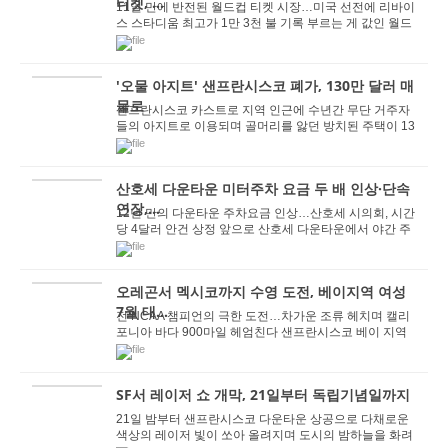
티켓, ...
11일 만에 반전된 월드컵 티켓 시장…미국 선전에 리바이
스 스타디움 최고가 1만 3천 불 기록 부르는 게 값인 월드
컵 32강 입장권…측면 좌석 평균 ...
'오물 아지트' 샌프란시스코 폐가, 130만 달러 매
물로
샌프란시스코 카스트로 지역 인근에 수년간 무단 거주자
들의 아지트로 이용되며 골머리를 앓던 방치된 주택이 13
0만 달러에 매물로 나왔다. NBC 베이에어리어 뉴...
산호세 다운타운 미터주차 요금 두 배 인상·단속
연장,...
12년 만의 다운타운 주차요금 인상…산호세 시의회, 시간
당 4달러 안건 상정 앞으로 산호세 다운타운에서 야간 주
차 시 운전자들의 주차비 부담이 더 커질...
오레곤서 멕시코까지 수영 도전, 베이지역 여성
7월 대...
전 NCAA 챔피언의 극한 도전…차가운 조류 헤치며 캘리
포니아 바다 900마일 헤엄친다 샌프란시스코 베이 지역
출신의 마라톤 수영 선수 캐서린 브리드가 ...
SF서 레이저 쇼 개막, 21일부터 독립기념일까지
21일 밤부터 샌프란시스코 다운타운 상공으로 다채로운
색상의 레이저 빛이 쏘아 올려지며 도시의 밤하늘을 화려