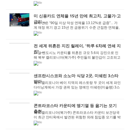
축구 국가대표팀(USMNT)과 보스니아 헤르체고...
미 신용카드 연체율 15년 만에 최고치, 고물가·고
금리 ...
뉴욕 연은 “90일 이상 악성 연체율 13.12%로 급증”... 가
계 재정 위기 경고 15년 전 금융위기 수준 근접한 연체율,
부채 규모 1년 새 700억 달러 불...
전 세계 뒤흔든 지진 릴레이, '하루 6차례 연쇄 지
진' ...
24일 멘도시노 카운티를 뒤흔든 규모 5.6의 강진으로 인
해 북부 캘리포니아(북가주) 주민들의 불안감이 고조되고
있다. 이번 지진은 불과 몇 시간 간격으로 전 세...
샌프란시스코와 소노마 식당 2곳, 미쉐린 3스타
받아
북부 캘리포니아 베이 지역의 레스토랑 두 곳이 세계 파인
다이닝계에서 가장 권위 있는 영예인 미쉐린(미슐랭) 3스
타를 획득했다. KRON4 뉴스는 25일 보도에 따...
콘트라코스타 카운티에 뎅기열 등 옮기는 모기
출현
북부 캘리포니아(북가주) 콘트라코스타 카운티 보건당국
이 최근 안티옥에서 발견된 위험한 외래 침입종 모기를 박
멸하기 위해 ‘박테리아에 감염된 모기 수...