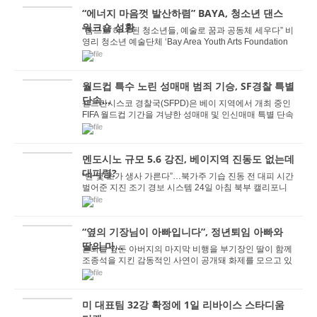
“에너지 마음껏 발산하렴” BAYA, 청소년 댄스
워크숍 성황
“춤으로 하나 된 청소년들, 예술로 꿈과 공동체 세우다” 비
영리 청소년 예술단체 ‘Bay Area Youth Arts Foundation
(BAYA)’의 청소년 특...
월드컵 특수 노린 성매매 범죄 기승, SF경찰 특별
단속...
샌프란시스코 경찰국(SFPD)은 베이 지역에서 개최 중인
FIFA 월드컵 기간을 겨냥한 성매매 및 인신매매 특별 단속
을 벌여 미성년자 인신매매범을 비롯한 다수의 ...
멘도시노 규모 5.6 강진, 베이지역 진동도 없는데
대피령?
“단 몇 초가 생사 가른다”…북가주 기습 진동 전 대피 시간
벌어준 지진 조기 경보 시스템 24일 아침 북부 캘리포니
아(북가주) 멘도시노 카운...
“옆의 기장님이 아빠입니다”, 정년퇴임 아빠와
딸의 마...
은퇴를 앞둔 아버지의 마지막 비행을 부기장인 딸이 함께
조종석을 지킨 감동적인 사연이 공개돼 화제를 모으고 있
다. 사우스웨스트 항공은 22일 라스베이거스를 ...
미 대표팀 32강 확정에 1일 리바이스 스타디움