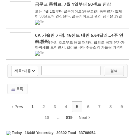
금문교 통행료, 7월 1일부터 50센트 인상
오는 7월 1일부터 골든게이트(금문교)의 통행료가 일제
히 50센트씩 인상된다. 골든게이트교 관리 당국은 19일
수년간 통행료 인상 프로그램에 따라 다음 달 1일부...
CA 가솔린 가격, 16센트 내린 5.64달러...4주 연
속 하락
미국과 이란의 호르무즈 해협 재개방 합의로 국제 유가가
하락세를 보이면서, 캘리포니아 주유소의 가솔린 가격이
4주 연속 하락했다. 미국자동차협회(AAA)가 19...
검색
목록
Prev
1
2
3
4
5
6
7
8
9
10
...
819
Next
Today
:
16448
Yesterday
:
39802
Total
:
33708054