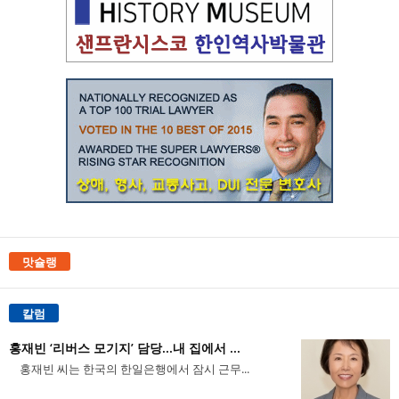
맛슐랭
칼럼
홍재빈 ‘리버스 모기지’ 담당...내 집에서 ...
홍재빈 씨는 한국의 한일은행에서 잠시 근무...