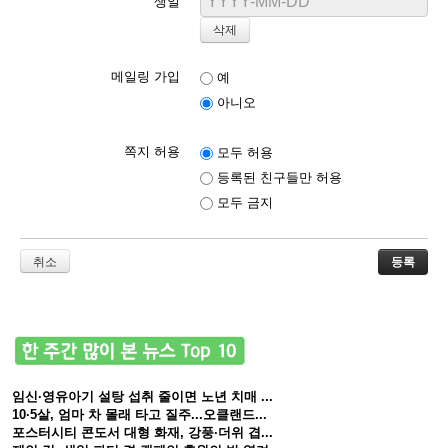
생일
메일링 가입
예
아니오
쪽지 허용
모두 허용
등록된 친구들만 허용
모두 금지
취소
임신·영유아기 설탕 섭취 줄이면 노년 치매 ...
10·5살, 엄마 차 몰래 타고 질주...오클랜드...
포스터시티 콘도서 대형 화재, 강풍·더위 겹...