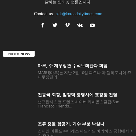
달하는 인터넷 언론입니다.
Contact us:
pkk@koreadailytimes.com
PHOTO NEWS
마루, 주 재무장관 수석보좌관과 회담
MARU(마루)는 지난 2월 10일 피오나 마 캘리포니아 주
재무장관의...
전동국 회장, 임정택 총영사에 표창장 전달
샌프란시스코 프렌즈 사이버 라이온스클럽(San
Francisco Friends...
조류 충돌 항공기, 기수 부분 박살나
스페인 아돌포 수아레스 마드리드 바라하스 공항에서 3
일(현지시...