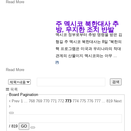
Read More
주 멕시코 북한대사 추
방, 무지한 조치 반발
멕시코 정부로부터 추방 명령을 받은 김
형길 주 멕시코 북한대사는 8일 “북한의
핵 프로그램은 미국과 우리나라의 적대
관계의 산물이지 멕시코와는 아무 ...
Read More
검색
목록
Board Pagination
Prev
1
...
768
769
770
771
772
773
774
775
776
777
...
819
Next
/ 819
GO