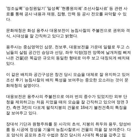
'정조실록' '승정원일기' '일성록' '현륭원의궤' 조선사찰사료' 등 관련 사
료를 통해 공사 내용과 재원, 집행, 인력 등 공사 전모를 파악할 수 있
다.
문화재청은 화성 용주사 대웅보전이 능침사찰의 주불전으로 권위와 격
식, 시대성을 잘 간직하고 있다고 밝혔다.
용주사는 중심영역인 삼문, 천보루, 대웅보전을 가운데 일렬로 두고 스
님들의 살림 공간인 승당과 선당, 좌우 익랑(정전 양쪽에 날개처럼 삐져
나온 건물)은 똑같은 규모의 동일한 형태로 마주 보고 대칭되게 배치돼
있다.
이 같은 배치와 공간구성은 창건 당시 모습을 대체로 잘 유지하고 있어
조선 후기 능침사찰의 배치 특성을 보여주는 중요한 요소라는 것이 문
화재청의 설명이다.
대웅보전은 용주사의 주불전으로 여러 번의 중수가 있었지만 외부 단
청을 제외하고는 처음 지었을 때의 모습을 잘 간직하고 있으며 정면 3
칸, 측면 3칸의 다포계 팔작지붕의 건물로 18세기 불전건축의 특징을
잘 보여주고 있다.
장대석 기단과 원형주좌를 둔 사각의 초석, 지붕의 취두와 용두, 양성바
름 등 시공에 정성을 기울여 능침사찰로서 건물의 격을 잘 보여준다. 다
포 양식의 공포와 초각 수법은 창건 당시의 시대적 특성을 갖추고 있