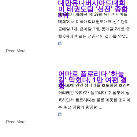
대만유니버시아드대회
미 태권도팀 '선전' 종합
8위
대만에서 개최된 '제 29회 유니버시아드
대회'에서 미국대학태권도대표 선수단이
금메달 1개, 은메달 1개, 동메달 2개로 종
합 8위에 이르는 성공적인 결과를 얻었...
Read More
어마로 플로리다 '하늘
길' 막혔다, 1만 여편 결
항
카리브해 연안 섬나라를 초토화한 초강력
허리케인 ‘어마’가 플로리다 주 남부에 상
륙하면서 플로리다는 물론 이웃한 조지아
주 주요 공항의 항공편 ...
Read More