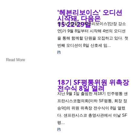
'헤븐리보이스' 오디션
시작돼, 다음은
15·22·29일
청소년 합창단 '헤븐리보이스'(단장 강소
연)가 9월 8일부터 시작해 4번의 오디션
을 통해 함께할 단원을 모집하고 있다. 첫
번째 오디션이 8일 산호세 임...
Read More
18기 SF평통위원 위촉장
전수식 8일 열려
지난 9월 1일 출범한 제18기 민주평통 샌
프란시스코협의회(이하 SF평통, 회장 정
승덕)의 위원 위촉장 전수식이 8일 열렸
다. 샌프란시스코 총영사관에서 이날 SF
평...