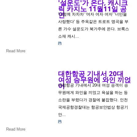
'설운도'가 온다, 캐시크
릭 카지노 11월11일 공
연
'다함께 차차차' '여자 여자 여자' '너만을
사랑했다' 등 주옥같은 트로트 명곡을 부
른 가수 설운도가 북가주에 온다. 브룩스
소재 캐시...
Read More
대한항공 기내서 20대
여성 승무원에 와인 끼얹
어
대항항공 기내에서 20대 여성 승객이 승
무원에게 와인을 끼얹고 욕설을 하는 등
소란을 부렸다가 경찰에 붙잡혔다. 인천
국제공항경찰대는 항공보안법상 항공기
안...
Read More