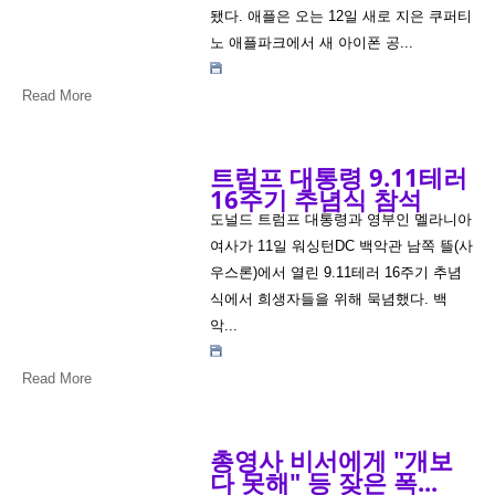
됐다. 애플은 오는 12일 새로 지은 쿠퍼티
노 애플파크에서 새 아이폰 공...
Read More
트럼프 대통령 9.11테러
16주기 추념식 참석
도널드 트럼프 대통령과 영부인 멜라니아
여사가 11일 워싱턴DC 백악관 남쪽 뜰(사
우스론)에서 열린 9.11테러 16주기 추념
식에서 희생자들을 위해 묵념했다. 백
악...
Read More
총영사 비서에게 "개보
다 못해" 등 잦은 폭...