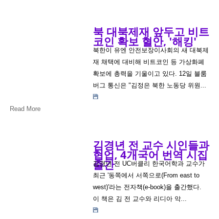
북 대북제재 앞두고 비트
코인 확보 혈안, '해킹'
북한이 유엔 안전보장이사회의 새 대북제
재 채택에 대비해 비트코인 등 가상화폐
확보에 총력을 기울이고 있다. 12일 블룸
버그 통신은 "김정은 북한 노동당 위원...
Read More
김경년 전 교수 시인들과
협업, 4개국어 번역 시집
출간
김경년 전 UC버클리 한국어학과 교수가
최근 '동쪽에서 서쪽으로(From east to
west)'라는 전자책(e-book)을 출간했다.
이 책은 김 전 교수와 리디아 악...