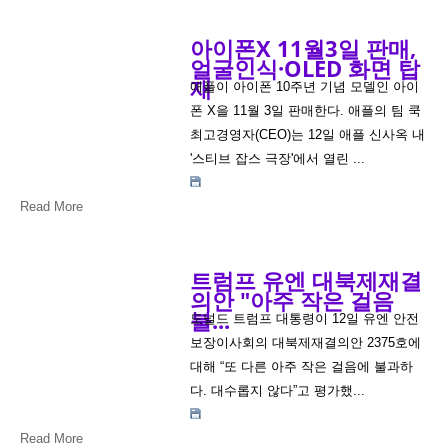
아이폰X 11월3일 판매,
얼굴인식·OLED 화면 탑
재
애플이 아이폰 10주년 기념 모델인 아이
폰 X을 11월 3일 판매한다. 애플의 팀 쿡
최고경영자(CEO)는 12일 애플 신사옥 내
'스티브 잡스 극장'에서 열린 ...
Read More
트럼프 유엔 대북제재결
의안 "아주 작은 걸음
불...
도널드 트럼프 대통령이 12일 유엔 안전
보장이사회의 대북제재결의안 2375호에
대해 “또 다른 아주 작은 걸음에 불과하
다. 대수롭지 않다”고 평가했...
Read More