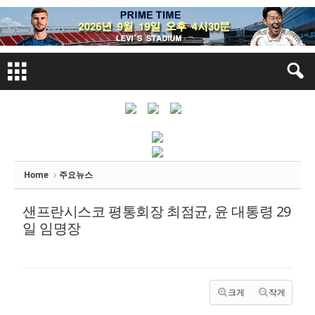
Home
주요뉴스
샌프란시스코 평통회장 최점균, 윤 대통령 29
일 임명장
크게
작게