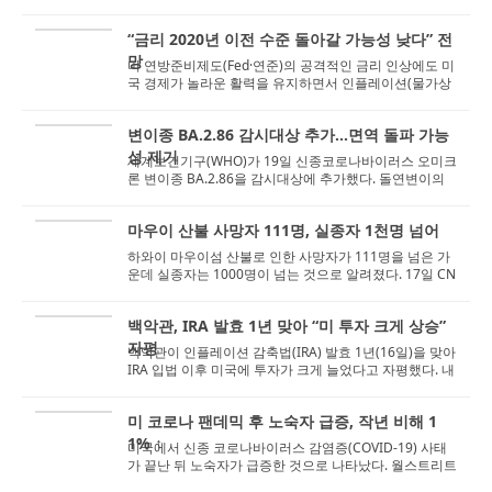
경제전문 CNBC방송이 보도했다. 이는 인...
“금리 2020년 이전 수준 돌아갈 가능성 낮다” 전
망
미 연방준비제도(Fed·연준)의 공격적인 금리 인상에도 미
국 경제가 놀라운 활력을 유지하면서 인플레이션(물가상
승)이 연준 목표치 2%를 달성해...
변이종 BA.2.86 감시대상 추가...면역 돌파 가능
성 제기
세계보건기구(WHO)가 19일 신종코로나바이러스 오미크
론 변이종 BA.2.86을 감시대상에 추가했다. 돌연변이의
수가 많아 기존 면역체계를 뚫을 가능성이...
마우이 산불 사망자 111명, 실종자 1천명 넘어
하와이 마우이섬 산불로 인한 사망자가 111명을 넘은 가
운데 실종자는 1000명이 넘는 것으로 알려졌다. 17일 CN
N 보도에 따르면 조시 그린 하와이 주지...
백악관, IRA 발효 1년 맞아 “미 투자 크게 상승”
자평
백악관이 인플레이션 감축법(IRA) 발효 1년(16일)을 맞아
IRA 입법 이후 미국에 투자가 크게 늘었다고 자평했다. 내
년 대선에서 재선을 노리는 바이든 ...
미 코로나 팬데믹 후 노숙자 급증, 작년 비해 1
1% ↑
미국에서 신종 코로나바이러스 감염증(COVID-19) 사태
가 끝난 뒤 노숙자가 급증한 것으로 나타났다. 월스트리트
저널(WSJ)은 15일 미국의 노숙자 수가 ...