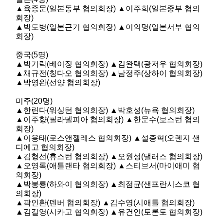
▲육종문(일본동부 협의회장) ▲이주희(일본중부 협의
회장)
▲박도병(일본근기 협의회장) ▲이의명(일본서부 협의
회장)
중국(5명)
▲박기락(베이징 협의회장) ▲김완택(광저우 협의회장)
▲채규전(칭다오 협의회장) ▲남정주(상하이 협의회장)
▲박영완(선양 협의회장)
미주(20명)
▲한린다(워싱턴 협의회장) ▲박호성(뉴욕 협의회장)
▲이주향(필라델피아 협의회장) ▲한문수(보스턴 협의
회장)
▲이용태(로스앤젤레스 협의회장) ▲설증혁(오렌지 샌
디에고 협의회장)
▲김형선(휴스턴 협의회장) ▲오원성(댈러스 협의회장)
▲오영록(애틀랜타 협의회장) ▲스티브서(마이애미 협
의회장)
▲박봉룡(하와이 협의회장) ▲최점균(샌프란시스코 협
의회장)
▲곽인환(덴버 협의회장) ▲김수영(시애틀 협의회장)
▲김길영(시카고 협의회장) ▲유건인(토론토 협의회장)