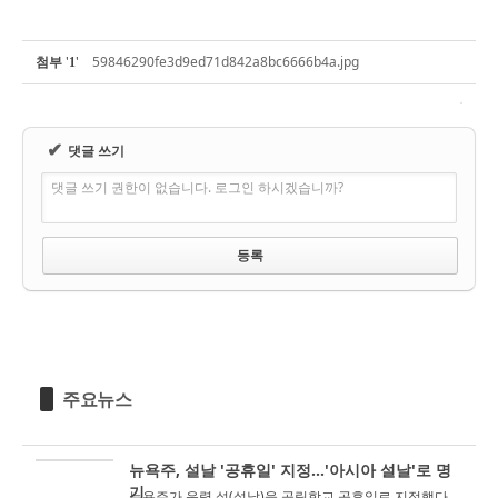
첨부
'
'
59846290fe3d9ed71d842a8bc6666b4a.jpg
1
✔
댓글 쓰기
댓글 쓰기 권한이 없습니다. 로그인 하시겠습니까?
주요뉴스
뉴욕주, 설날 '공휴일' 지정...'아시아 설날'로 명
기
뉴욕주가 음력 설(설날)을 공립학교 공휴일로 지정했다.