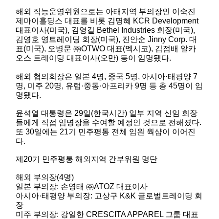
해외 직능운영위원으로는 아태지역 부의장인 이숙진
제마이홀딩스 대표를 비롯 김명혜 KCR Development
대표이사(미국), 김영길 Bethel Industries 회장(미국),
김영호 영트레이딩 회장(미국), 진안순 Jinny Corp. 대
표(미국), 오병문 ㈜OTWO 대표(멕시코), 김점배 알카
오스 트레이딩 대표이사(오만) 등이 임명됐다.
해외 협의회장은 일본 4명, 중국 5명, 아시아·태평양 7
명, 미주 20명, 유럽·중동·아프리카 9명 등 총 45명이 임
명됐다.
윤석열 대통령은 29일(한국시간) 일부 지역 신임 회장
들에게 직접 임명장을 수여할 예정인 것으로 전해졌다.
또 30일에는 21기 민주평통 전체 임원 웍샵이 이어진
다.
제20기 민주평통 해외지역 간부위원 명단
해외 부의장(4명)
일본 부의장: 손영태 ㈜ATOZ 대표이사
아시아·태평양 부의장: 고상구 K&K 글로벌트레이딩 회
장
미주 부의장: 강일한 CRESCITA APPAREL 그룹 대표