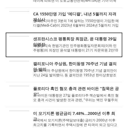
데이에 따르면 미 도로교통안전국(NHTSA)은 기아 미국
법인이 2016~2017년형 리오, 2016~2018년...
CA 1550만명 가입 '메디캘', 내년 5월까지 자격
재심사
캘리포니아주민 3분의 1에 달하는 1550만명이 가입한 메
디캘(Medi-Cal)이 2023년 6월부터 2024년 5월까지 가입
자 자격 재심사를 실시한다. 미국 전역 ...
샌프란시스코 평통회장 최점균, 윤 대통령 29일
임명장
대통령 직속 헌법기관인 민주평화통일자문회의(이하 민
주평통)의 의장인 윤석열 대통령이 21기 자문위원 2만10
00명을 위촉했다. 샌프란시스코 협의회장...
캘리포니아 주상원, 한미동맹 70주년 기념 결의
안 발의
캘리포니아 주상원에서 한미동맹 70주년 기념 결의안이
지난 24일 발의됐다. 동 결의안은 1953년 한미상호방조
약 체결 및 정전협정 70주년 상기, 한인 ...
플로리다 흑인 혐오 총격 관련 바이든 “침묵은 공
모”
조 바이든 대통령은 27일 플로리다주 잭슨빌에서 흑인 혐
오 총격 사건이 발생한 것과 관련, "우리는 백인 우월주의
가 미국에서 설 자리가 없다는 것을 ...
미 모기지론 평균금리 7.48%...2000년 이후 최
고
미국에서 모기지론(주택담보대출) 금리가 2000년 이후
최고치를 기록하면서 주택시장에 큰 타격이 되고 있다고