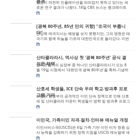
충격
임금이 여전히 인플레이션을 따라잡지 못하고 있다는 새
로운 연구 결과가 나왔다. 18일 CBS 뉴스는 뱅크레이트
(Bankrate)의 ‘2025 임금-인플레이...
[광복 80주년, 85년 만의 귀향] “조국이 부릅니
다”
문양목 애국지사는 해방을 보지 못했지만, 그의 영현은 태
극기와 함께 하늘을 가르며 대한민국으로 돌아갔다. 이번
귀환은 단순한 장례 절차가 아니다....
산타클라라시, 역사상 첫 ‘광복 80주년’ 공식 결
의문 채택
실리콘밸리의 심장부 중 하나인 산타클라라시가 오는 8
월 19일 시청에서 '대한민국 광복 80주년'을 축하⸳기념하
는 역사적 선언문을 발표하고, ...
산호세 학생들, ICE 단속 우려 학교⸳방과후 프로
그램 기피
트럼프 행정부의 공격적인 이민 단속 정책으로 인해 산호
세 및 산타클라라 카운티 학생들이 방학 및 방과후 프로그
램 참여를 줄이고 집에 머무르는 사...
이민국, 가족이민 자격⸳절차⸳인터뷰 매뉴얼 개정
이민서비스국(USCIS)은 6일 가족 기반 이민 비자 청원 심
사 능력을 강화하기 위한 정책 지침을 USCIS 매뉴얼에 새
롭게 업데이트 했다고 밝혔다. 폭스40...