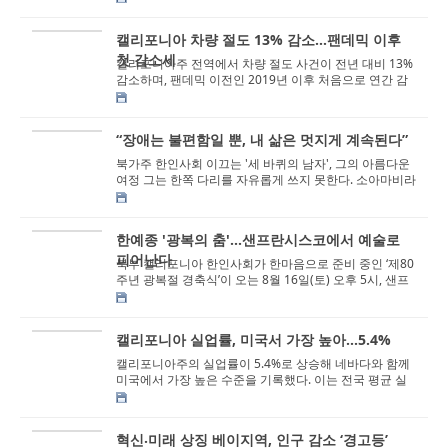
캘리포니아 차량 절도 13% 감소…팬데믹 이후
첫 감소세
캘리포니아주 전역에서 차량 절도 사건이 전년 대비 13%
감소하며, 팬데믹 이전인 2019년 이후 처음으로 연간 감
소세를 기록했다. 23일 캘리포니아 주...
“장애는 불편함일 뿐, 내 삶은 멋지게 계속된다”
북가주 한인사회 이끄는 '세 바퀴의 남자', 그의 아름다운
여정 그는 한쪽 다리를 자유롭게 쓰지 못한다. 소아마비라
는 현실은 어릴 적부터 그...
한예종 '광복의 춤'...샌프란시스코에서 예술로
피어난다
북부 캘리포니아 한인사회가 한마음으로 준비 중인 ‘제80
주년 광복절 경축식’이 오는 8월 16일(토) 오후 5시, 샌프
란시스코 시청 중앙홀에...
캘리포니아 실업률, 미국서 가장 높아...5.4%
캘리포니아주의 실업률이 5.4%로 상승해 네바다와 함께
미국에서 가장 높은 수준을 기록했다. 이는 전국 평균 실
업률인 4.1%를 크게 웃도는 수치다 20...
혁신⸳미래 상징 베이지역, 인구 감소 ‘경고등’