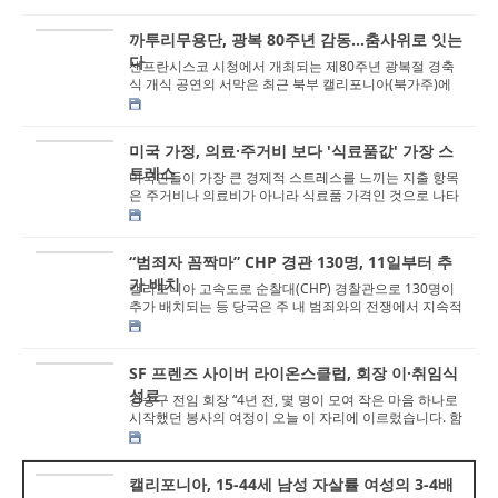
까투리무용단, 광복 80주년 감동...춤사위로 잇는
다
샌프란시스코 시청에서 개최되는 제80주년 광복절 경축
식 개식 공연의 서막은 최근 북부 캘리포니아(북가주)에
서 명성을 드높이고 있는 까투리무용단이...
미국 가정, 의료·주거비 보다 '식료품값' 가장 스
트레스
미국인들이 가장 큰 경제적 스트레스를 느끼는 지출 항목
은 주거비나 의료비가 아니라 식료품 가격인 것으로 나타
났다. 4일 미 인터넷 매체 악시오스(A...
“범죄자 꼼짝마” CHP 경관 130명, 11일부터 추
가 배치
캘리포니아 고속도로 순찰대(CHP) 경찰관으로 130명이
추가 배치되는 등 당국은 주 내 범죄와의 전쟁에서 지속적
성과를 내겠다는 의지를 피력했다. 1...
SF 프렌즈 사이버 라이온스클럽, 회장 이·취임식
성료
강승구 전임 회장 “4년 전, 몇 명이 모여 작은 마음 하나로
시작했던 봉사의 여정이 오늘 이 자리에 이르렀습니다. 함
께 해주신 모든 분께 감사...
캘리포니아, 15-44세 남성 자살률 여성의 3-4배