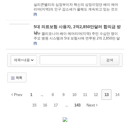
실리콘밸리의 심장부이자 혁신의 상징이었던 베이 에어
리어(지역)의 인구 감소세가 올해도 계속되고 있는 것으
로 나타났다. 17일 더 머큐리 뉴스의 보...
5대 의료보험 사용자, 2억2,850만달러 합의금 받
나
북부 캘리포니아 베이 에어리어(지역) 주민 수십만 명이
주요 병원 시스템과 5대 보험사에 연루된 2억 2,850만 달
러 규모의 반독점 집단소송 합의금 지...
검색
목록
Prev
1
...
8
9
10
11
12
13
14
15
16
17
...
143
Next