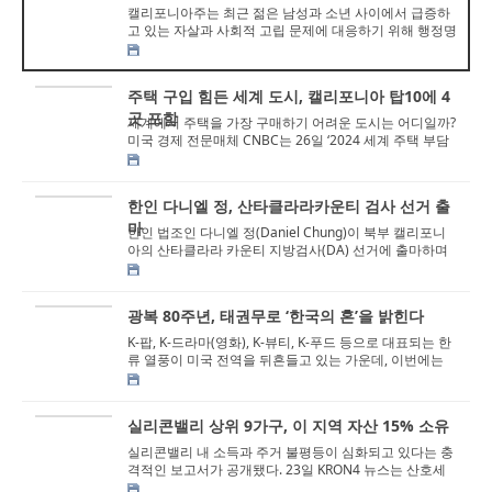
캘리포니아주는 최근 젊은 남성과 소년 사이에서 급증하
고 있는 자살과 사회적 고립 문제에 대응하기 위해 행정명
령을 발동했다. 30일 캘리포니아 주지...
주택 구입 힘든 세계 도시, 캘리포니아 탑10에 4
곳 포함
세계에서 주택을 가장 구매하기 어려운 도시는 어디일까?
미국 경제 전문매체 CNBC는 26일 ‘2024 세계 주택 부담
지수(Demographia Internationa...
한인 다니엘 정, 산타클라라카운티 검사 선거 출
마
한인 법조인 다니엘 정(Daniel Chung)이 북부 캘리포니
아의 산타클라라 카운티 지방검사(DA) 선거에 출마하며
본격적인 선거운동에 돌입했다. 정 후보...
광복 80주년, 태권무로 ‘한국의 혼’을 밝힌다
K-팝, K-드라마(영화), K-뷰티, K-푸드 등으로 대표되는 한
류 열풍이 미국 전역을 뒤흔들고 있는 가운데, 이번에는
한류의 출발점인 ‘태권도&rsq...
실리콘밸리 상위 9가구, 이 지역 자산 15% 소유
실리콘밸리 내 소득과 주거 불평등이 심화되고 있다는 충
격적인 보고서가 공개됐다. 23일 KRON4 뉴스는 산호세
주립대학이 7월 발표한 2025년 실리콘밸...