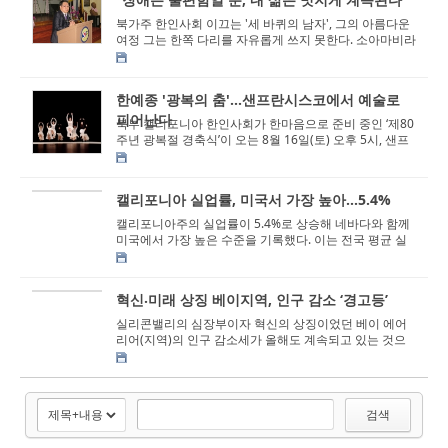
북가주 한인사회 이끄는 '세 바퀴의 남자', 그의 아름다운
여정 그는 한쪽 다리를 자유롭게 쓰지 못한다. 소아마비라
는 현실은 어릴 적부터 그...
한예종 '광복의 춤'...샌프란시스코에서 예술로
피어난다
북부 캘리포니아 한인사회가 한마음으로 준비 중인 ‘제80
주년 광복절 경축식’이 오는 8월 16일(토) 오후 5시, 샌프
란시스코 시청 중앙홀에...
캘리포니아 실업률, 미국서 가장 높아...5.4%
캘리포니아주의 실업률이 5.4%로 상승해 네바다와 함께
미국에서 가장 높은 수준을 기록했다. 이는 전국 평균 실
업률인 4.1%를 크게 웃도는 수치다 20...
혁신⸳미래 상징 베이지역, 인구 감소 ‘경고등’
실리콘밸리의 심장부이자 혁신의 상징이었던 베이 에어
리어(지역)의 인구 감소세가 올해도 계속되고 있는 것으
로 나타났다. 17일 더 머큐리 뉴스의 보...
검색