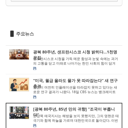
주요뉴스
광복 80주년, 샌프란시스코 시청 밝히다...1천명
운집
샌프란시스코 시청을 가득 메운 함성과 눈빛 속에는 과거
의 고통을 딛고 미래로 나아가는 한인 사회의 힘이 담겨
있었다. 광복 80주년을 맞아 우리는 ...
“미국, 월급 올라도 물가 못 따라잡는다” 새 연구
충격
임금이 여전히 인플레이션을 따라잡지 못하고 있다는 새
로운 연구 결과가 나왔다. 18일 CBS 뉴스는 뱅크레이트
(Bankrate)의 ‘2025 임금-인플레이...
[광복 80주년, 85년 만의 귀향] “조국이 부릅니
다”
문양목 애국지사는 해방을 보지 못했지만, 그의 영현은 태
극기와 함께 하늘을 가르며 대한민국으로 돌아갔다. 이번
귀환은 단순한 장례 절차가 아니다....