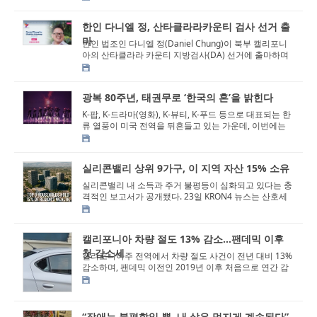
한인 다니엘 정, 산타클라라카운티 검사 선거 출
마
한인 법조인 다니엘 정(Daniel Chung)이 북부 캘리포니
아의 산타클라라 카운티 지방검사(DA) 선거에 출마하며
본격적인 선거운동에 돌입했다. 정 후보...
광복 80주년, 태권무로 ‘한국의 혼’을 밝힌다
K-팝, K-드라마(영화), K-뷰티, K-푸드 등으로 대표되는 한
류 열풍이 미국 전역을 뒤흔들고 있는 가운데, 이번에는
한류의 출발점인 ‘태권도&rsq...
실리콘밸리 상위 9가구, 이 지역 자산 15% 소유
실리콘밸리 내 소득과 주거 불평등이 심화되고 있다는 충
격적인 보고서가 공개됐다. 23일 KRON4 뉴스는 산호세
주립대학이 7월 발표한 2025년 실리콘밸...
캘리포니아 차량 절도 13% 감소…팬데믹 이후
첫 감소세
캘리포니아주 전역에서 차량 절도 사건이 전년 대비 13%
감소하며, 팬데믹 이전인 2019년 이후 처음으로 연간 감
소세를 기록했다. 23일 캘리포니아 주...
“장애는 불편함일 뿐, 내 삶은 멋지게 계속된다”