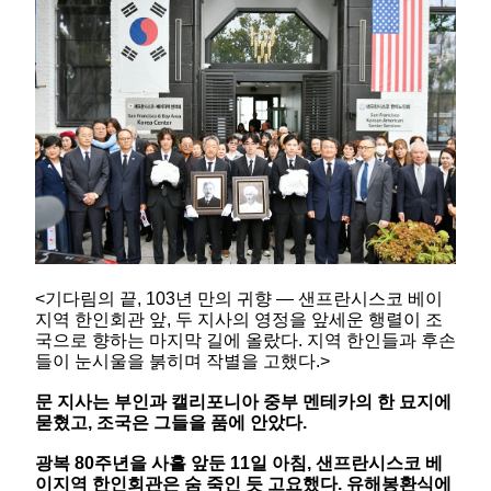
<기다림의 끝, 103년 만의 귀향 — 샌프란시스코 베이
지역 한인회관 앞, 두 지사의 영정을 앞세운 행렬이 조
국으로 향하는 마지막 길에 올랐다. 지역 한인들과 후손
들이 눈시울을 붉히며 작별을 고했다.>
문 지사는 부인과 캘리포니아 중부 멘테카의 한 묘지에
묻혔고, 조국은 그들을 품에 안았다.
광복 80주년을 사흘 앞둔 11일 아침, 샌프란시스코 베
이지역 한인회관은 숨 죽인 듯 고요했다. 유해봉환식에