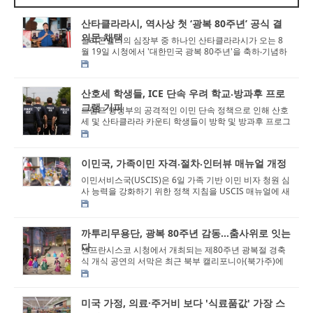
산타클라라시, 역사상 첫 ‘광복 80주년’ 공식 결
의문 채택
실리콘밸리의 심장부 중 하나인 산타클라라시가 오는 8
월 19일 시청에서 '대한민국 광복 80주년'을 축하⸳기념하
는 역사적 선언문을 발표하고, ...
산호세 학생들, ICE 단속 우려 학교⸳방과후 프로
그램 기피
트럼프 행정부의 공격적인 이민 단속 정책으로 인해 산호
세 및 산타클라라 카운티 학생들이 방학 및 방과후 프로그
램 참여를 줄이고 집에 머무르는 사...
이민국, 가족이민 자격⸳절차⸳인터뷰 매뉴얼 개정
이민서비스국(USCIS)은 6일 가족 기반 이민 비자 청원 심
사 능력을 강화하기 위한 정책 지침을 USCIS 매뉴얼에 새
롭게 업데이트 했다고 밝혔다. 폭스40...
까투리무용단, 광복 80주년 감동...춤사위로 잇는
다
샌프란시스코 시청에서 개최되는 제80주년 광복절 경축
식 개식 공연의 서막은 최근 북부 캘리포니아(북가주)에
서 명성을 드높이고 있는 까투리무용단이...
미국 가정, 의료·주거비 보다 '식료품값' 가장 스