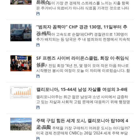
트레스
미국인들이 가장 큰 경제적 스트레스를 느끼는 지출 항목
은 주거비나 의료비가 아니라 식료품 가격인 것으로 나타
났다. 4일 미 인터넷 매체 악시오스(A...
“범죄자 꼼짝마” CHP 경관 130명, 11일부터 추
가 배치
캘리포니아 고속도로 순찰대(CHP) 경찰관으로 130명이
추가 배치되는 등 당국은 주 내 범죄와의 전쟁에서 지속적
성과를 내겠다는 의지를 피력했다. 1...
SF 프렌즈 사이버 라이온스클럽, 회장 이·취임식
성료
강승구 전임 회장 “4년 전, 몇 명이 모여 작은 마음 하나로
시작했던 봉사의 여정이 오늘 이 자리에 이르렀습니다. 함
께 해주신 모든 분께 감사...
캘리포니아, 15-44세 남성 자살률 여성의 3-4배
캘리포니아주는 최근 젊은 남성과 소년 사이에서 급증하
고 있는 자살과 사회적 고립 문제에 대응하기 위해 행정명
령을 발동했다. 30일 캘리포니아 주지...
주택 구입 힘든 세계 도시, 캘리포니아 탑10에 4
곳 포함
세계에서 주택을 가장 구매하기 어려운 도시는 어디일까?
미국 경제 전문매체 CNBC는 26일 ‘2024 세계 주택 부담
지수(Demographia Internationa...