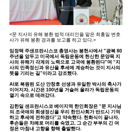
<문 지사의 유해 봉환 법적 대리인을 맡은 최홍일 변호
사가 유해 봉환 경과를 보고를 하고 있다.>
임정택 주샌프란시스코 총영사는 봉헌사에서 "광복 80
주년을 앞두고 미국에서 독립운동에 헌신한 문양목 지
사의 유해가 각계의 노력으로 고국에 봉환된다"며 “지
사의 민족정신과 유산을 후세에 계승하는 것이 지사의
뜻을 기리는 길”이라고 강조했다.
AI로 복원된 도산 안창호 선생과 유일한 박사의 축사가
이어지자, 시간은 100년을 거슬러 올라가 독립운동의
열기 속으로 데려갔다.
김한일 샌프란시스코 베이지역 한인회장은 “문 지사님
의 조국애와 희생정신을 우리 한인사회가 반드시 기억
하고 후세에 전하겠다”고 약속했다. 헌화식이 끝나자,
후손들은 차례로 머리를 숙였고, 그 순간 부부의 긴 여
정은 마침내 고향을 향해 출발했다.