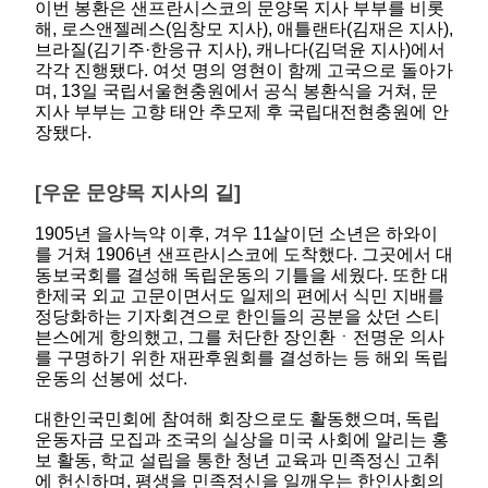
이번 봉환은 샌프란시스코의 문양목 지사 부부를 비롯
해, 로스앤젤레스(임창모 지사), 애틀랜타(김재은 지사),
브라질(김기주·한응규 지사), 캐나다(김덕윤 지사)에서
각각 진행됐다. 여섯 명의 영현이 함께 고국으로 돌아가
며, 13일 국립서울현충원에서 공식 봉환식을 거쳐, 문
지사 부부는 고향 태안 추모제 후 국립대전현충원에 안
장됐다.
[우운 문양목 지사의 길]
1905년 을사늑약 이후, 겨우 11살이던 소년은 하와이
를 거쳐 1906년 샌프란시스코에 도착했다. 그곳에서 대
동보국회를 결성해 독립운동의 기틀을 세웠다. 또한 대
한제국 외교 고문이면서도 일제의 편에서 식민 지배를
정당화하는 기자회견으로 한인들의 공분을 샀던 스티
븐스에게 항의했고, 그를 처단한 장인환ㆍ전명운 의사
를 구명하기 위한 재판후원회를 결성하는 등 해외 독립
운동의 선봉에 섰다.
대한인국민회에 참여해 회장으로도 활동했으며, 독립
운동자금 모집과 조국의 실상을 미국 사회에 알리는 홍
보 활동, 학교 설립을 통한 청년 교육과 민족정신 고취
에 헌신하며, 평생을 민족정신을 일깨우는 한인사회의