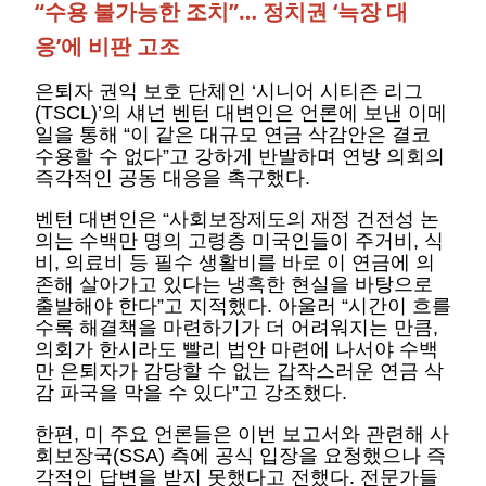
“수용 불가능한 조치”… 정치권 ‘늑장 대
응’에 비판 고조
은퇴자 권익 보호 단체인 ‘시니어 시티즌 리그
(TSCL)’의 섀넌 벤턴 대변인은 언론에 보낸 이메
일을 통해 “이 같은 대규모 연금 삭감안은 결코
수용할 수 없다”고 강하게 반발하며 연방 의회의
즉각적인 공동 대응을 촉구했다.
벤턴 대변인은 “사회보장제도의 재정 건전성 논
의는 수백만 명의 고령층 미국인들이 주거비, 식
비, 의료비 등 필수 생활비를 바로 이 연금에 의
존해 살아가고 있다는 냉혹한 현실을 바탕으로
출발해야 한다”고 지적했다. 아울러 “시간이 흐를
수록 해결책을 마련하기가 더 어려워지는 만큼,
의회가 한시라도 빨리 법안 마련에 나서야 수백
만 은퇴자가 감당할 수 없는 갑작스러운 연금 삭
감 파국을 막을 수 있다”고 강조했다.
한편, 미 주요 언론들은 이번 보고서와 관련해 사
회보장국(SSA) 측에 공식 입장을 요청했으나 즉
각적인 답변을 받지 못했다고 전했다. 전문가들