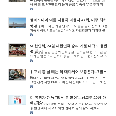
AI 열풍에 불붙은 베이 지역 집값…산호세·SF 메트로 '생
애 첫 집'도 100만 달러 돌파 공급 부족이 부른 주거 위
기…캘리...
캘리포니아 여름 자동차 여행지 47위, 미주 최하
위권
“풍경 좋아도 지갑 거덜 난다”…CA, 높은 물가 장벽에 여름
자동차 여행지로는 “노굿” 수려한 자연경관과 다양한 볼
거...
SF한인회, 24일 대한민국 승리 기원 대규모 응원
전 연다
32강 진출 걸린 운명의 남아공전…동포들 대형 스크린 앞
뜨거운 함성으로 뭉치자 붉은 티셔츠 입고 한마음으로…S
F 한인회관서 대한민국...
위고비 등 살 빼는 약 메디케어 보장된다…7월부
터
메디케어, 비만 치료제 빗장 풀었다…GLP-1 브릿지 프로
그램 전격 시행 BMI 35 이상 대상 메디케어 비만 약 처방
개시…위고비·제...
미 유권자 74% “정부 못 믿어”…신뢰도 20년 만
에 ‘최악’
11월 중간선거 앞둔 트럼프 행정부 ‘초비상’…민주당·무당
층 불신 역대 최고조 이란 합의로 ‘경제 참사’ 피했...