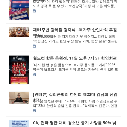
용 사망
소셜미디어 ‘환각 챌린지’ 연관성 조사… 일반 알레르기 약
도 치명적 독 될 수 있어 보건당국 “가정 내 모든 의약품,
아동 ...
제81주년 광복절 경축식…북가주 한인사회 후원
‘봇물’
13만 9,000달러 등 각계각층 기부 이어져… 김한일 회장
“독립정신 기리고 한인 위상 높일 기회, 동참 절실” 샌프란
시스코 시청서 ...
월드컵 합동 응원전, 11일 오후 7시 SF 한인회관
“다시 한 번 붉은 함성으로! 북가주 동포들 모여라” 2026
북중미 월드컵의 뜨거운 막이 오르는 가운데, 북부 캘리포
니아(북가주) 지역 한...
[인터뷰] 실리콘밸리 한인회 제23대 김금희 신임
회장
두려움 앞섰던 추대... “커뮤니티 향한 사랑과 열정으로 수
락” 23대 한인회 출범 진용 완료... “적재적소 전문가, 연결
의 힘 핵심&...
CA, 전국 평균 대비 청소년 총기 사망률 50% 낮