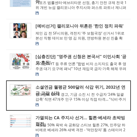
아
기포즈 법률센터·에브리타운 선정, 총기 안전 규제 전국 1
위 개빈 뉴섬 캘리포니아 주지사와 퍼스트 파트너 제니퍼
시벨 뉴섬 여사는 ‘...
[예비선거] 캘리포니아 뒤흔든 ‘한인 정치 파워’
제인 김 전 SF시의원, 격전지 ‘주 보험국장’ 선거서 1위로
본선 직행 데이브 민·영 김 의원, 연방하원 본선 진출 확
정… 미...
[심층진단] “영주권 신청은 본국서” 이민사회 ‘공
포·혼돈’
가디언·NYT 등 주류 언론 “합법 비자 소지자도 출국 후 영
주권 대기 요구에 패닉” 10년 재입국 금지·가족 해체 우려
고조&...
소셜연금 월평균 500달러 삭감 위기, 2032년 연
금 고갈 심각
싱크탱크 CRFB 경고, 기금 소진 시 전 수급자 ‘24% 일괄
감축’ 직면 47개주 인구 15% 이상 직접 타격… “식비·주거
비...
가열되는 CA 주지사 선거… 힐튼·베세라 초박빙
접전
개표율 50% 육박 속 공화당 스티브 힐튼 27%, 민주당 하
비에르 베세라 26% 새벽 격전 - ‘억만장자’ 톰 스테이어 2
0% 바짝 추격… ...