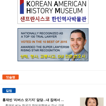
맛슐랭
칼럼
홍재빈 ‘리버스 모기지’ 담당...내 집에서 ...
홍재빈 씨는 한국의 한일은행에서 잠시 근무...