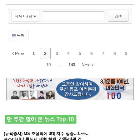
검색
목록
Prev
1
2
3
4
5
6
7
8
9
10
...
143
Next
(뉴욕증시) MS 호실적에 3대 지수 상승…나스...
포스터시티 콘도서 대형 화재, 강풍·더위 겹...