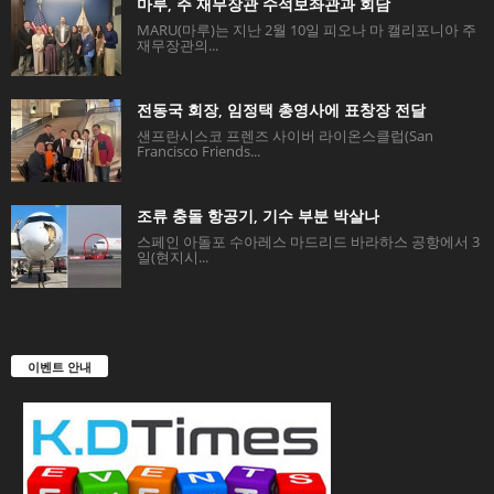
마루, 주 재무장관 수석보좌관과 회담
MARU(마루)는 지난 2월 10일 피오나 마 캘리포니아 주
재무장관의...
전동국 회장, 임정택 총영사에 표창장 전달
샌프란시스코 프렌즈 사이버 라이온스클럽(San
Francisco Friends...
조류 충돌 항공기, 기수 부분 박살나
스페인 아돌포 수아레스 마드리드 바라하스 공항에서 3
일(현지시...
이벤트 안내