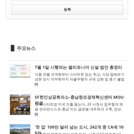
주요뉴스
7월 1일 시행되는 캘리포니아 신설 법안 총정리
식품 라벨 규격화부터 스마트폰 없는 학교, 식당 알레르기
성분 표시 의무화까지 자율주행차 규제 강화 및 총기 불법
개조 금지… 교육 현장선 ...
SF한인상공회의소-충남창조경제혁신센터 MOU
체결
한국 스타트업 미국 진출 돕는다...SF 시청서 업무협약 체
결 샌프란시스코-충남 잇는 글로벌 네트워크 구축, 장성
덕 회장 “실질적 지원 위해 최...
‘첫 집’ 100만 달러 넘는 도시, 242개 중 CA에 10
5개