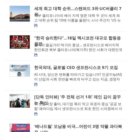
세계 최고 대학 순위…스탠퍼드 3위·UC버클리 7
위
북부 캘리포니아의 베이 지역 명문 대학 두 곳이 세계 최
고 대학 순위 탑 10에 이름을 올렸다. 시사 주간지 'US 뉴
스 앤 월드 리포트(U.S. News an...
“한국 승리한다”...18일 멕시코전 대규모 합동응
원전
볼거리·즐길거리·먹거리 풍성… 샌프란시스코 베이지역
한인회관 북부 캘리포니아(북가주) 한인 사회가 대한민국
축구 국가대표...
한국외대, 글로벌 CEO 샌프란시스코 9기 모집
AI 시대, 당신은 변화를 따라가고 있습니까? 인공지능(AI)
이 산업과 사회 전반을 빠르게 바꾸고 있는 지금, 경영자
와 전문인들에게 가장 중요한 질문은...
[단독 인터뷰] ‘주 전체 선거 1위’ 제인 김이 꿈꾸
는 혁신
주 보험국장 출마, 대기업 폭리 막고 유권자 중심 ‘공공 보
험’ 패러다임 제시 샌프란시스코 최초 한인 시의원에서 이
제 캘리포니아 전체 ...
‘베나드릴’ 오남용 비극…어린이 3명 약물 과다복