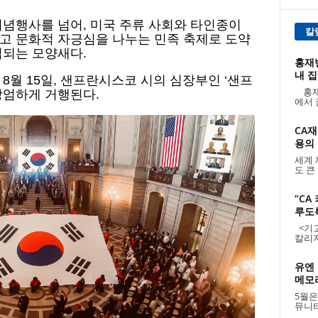
기념행사를 넘어, 미국 주류 사회와 타인종이
칼
고 문화적 자긍심을 나누는 민족 축제로 도약
집되는 모양새다.
홍재빈
내 집
8월 15일, 샌프란시스코 시의 심장부인 ‘샌프
홍재
장엄하게 거행된다.
에서 
CA재
용의 날
세계 
도 큰
“CA
루도
<기고:
칼리지
유엔 
메모리
5월은
뮤니티