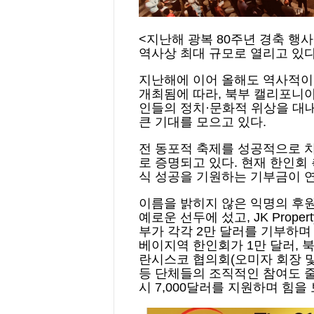
<지난해 광복 80주년 경축 
역사상 최대 규모로 열리고 있
지난해에 이어 올해도 역사적이
개최됨에 따라, 북부 캘리포니아
인들의 정치·문화적 위상을 대
큰 기대를 모으고 있다.
전 동포적 축제를 성공적으로 
로 증명되고 있다. 현재 한인
식 성공을 기원하는 기부금이 
이름을 밝히지 않은 익명의 후원
예로운 선두에 섰고, JK Propert
부가 각각 2만 달러를 기부하며
베이지역 한인회가 1만 달러,
란시스코 협의회(오미자 회장 및
등 단체들의 조직적인 참여도 줄
시 7,000달러를 지원하며 힘을