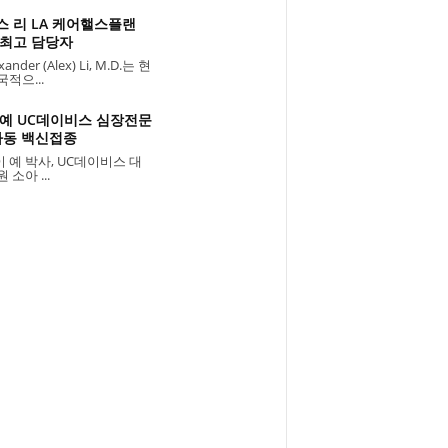
스 리 LA 케어핼스플랜
 최고 담당자
ander (Alex) Li, M.D.는 현
국적으...
 예 UC데이비스 심장전문
아동 백신접종
 예 박사, UC데이비스 대
 소아 ...