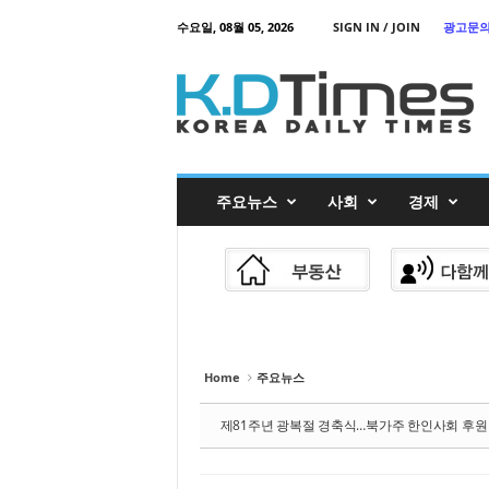
Sketchbook
스케치북5
수요일, 08월 05, 2026
SIGN IN / JOIN
광고문
Sketchbook
K
스케치북5
o
r
e
a
D
a
i
l
y
T
주요뉴스
사회
경제
i
m
e
s
Home
주요뉴스
제81주년 광복절 경축식…북가주 한인사회 후원 