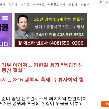
소노마 
크게
작게
위로
아래로
댓글로 가기
인쇄
첨부
각층 기부 이어져… 김한일 회장 “독립정신
 동참 절실”
는 8·15 광복의 축제, 주류사회와 함
를 준비 중인 샌프란시스코 베이지역 한인회(회
 뜨거운 성원과 후원의 손길이 봇물을 이루고
맛