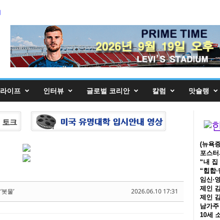
5,
의
5,
라이프
인터뷰
글로벌 코리안
칼럼
맛슐랭
(뉴욕증
포스터시
“내 집
“힙합·
임신·영
제인 김
‘봇물’
2026.06.10 17:31
제인 김
남가주 
10세 