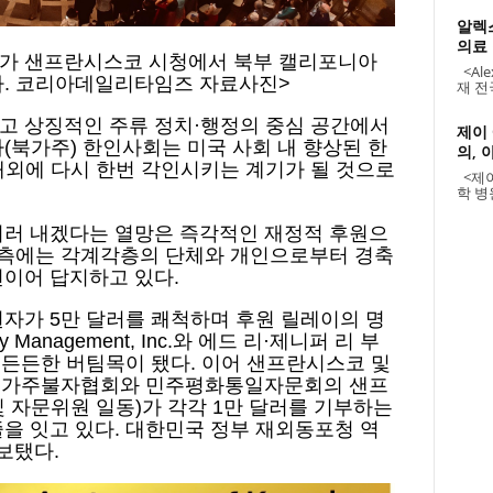
알렉
의료
행사가 샌프란시스코 시청에서 북부 캘리포니아
<Alex
다. 코리아데일리타임즈 자료사진>
재 전
고 상징적인 주류 정치·행정의 중심 공간에서
제이
(북가주) 한인사회는 미국 사회 내 향상된 한
의, 
내외에 다시 한번 각인시키는 계기가 될 것으로
<제이
학 병원
치러 내겠다는 열망은 즉각적인 재정적 후원으
회 측에는 각계각층의 단체와 개인으로부터 경축
연이어 답지하고 있다.
자가 5만 달러를 쾌척하며 후원 릴레이의 명
y Management, Inc.와 에드 리·제니퍼 리 부
 든든한 버팀목이 됐다. 이어 샌프란시스코 및
 북가주불자협회와 민주평화통일자문회의 샌프
 자문위원 일동)가 각각 1만 달러를 기부하는
을 잇고 있다. 대한민국 정부 재외동포청 역
 보탰다.