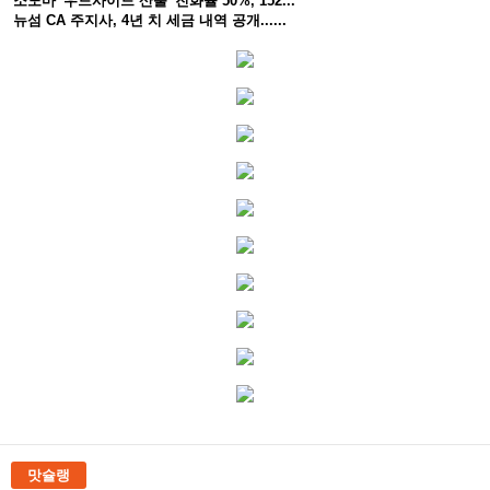
소노마 '우드사이드 산불' 진화율 50%, 152...
뉴섬 CA 주지사, 4년 치 세금 내역 공개......
맛슐랭