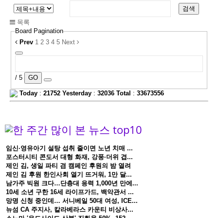
검색
목록
Board Pagination
Prev
1
2
3
4
5
Next
/ 5
GO
Today
:
21752
Yesterday
:
32036
Total
:
33673556
임신·영유아기 설탕 섭취 줄이면 노년 치매 ...
포스터시티 콘도서 대형 화재, 강풍·더위 겹...
제인 김, 생일 파티 겸 캠페인 후원의 밤 열려
제인 김 후원 한인사회 열기 뜨거워, 1만 달...
남가주 빅원 크다…단층대 응력 1,000년 만에...
10세 소년 구한 16세 라이프가드, 백악관서 ...
망명 신청 중인데… 서니베일 50대 여성, ICE...
뉴섬 CA 주지사, 칼라베라스 카운티 비상사...