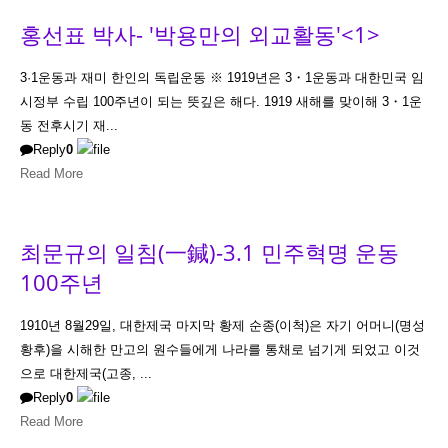
홍선표 박사- '박용만의 외교활동'<1>
3·1운동과 재미 한인의 독립운동 ※ 1919년은 3・1운동과 대한민국 임
시정부 수립 100주년이 되는 뜻깊은 해다. 1919 새해를 맞이해 3・1운
동 전후시기 재...
Reply
0
Read More
최문규의 일침(一鍼)-3.1 민주혁명 운동
100주년
1910년 8월29일, 대한제국 마지막 황제 순종(이척)은 자기 어머니(명성
황후)을 시해한 만고의 원수들에게 나라를 통채로 넘기게 되었고 이것
으로 대한제국(고종, ...
Reply
0
Read More