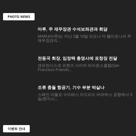
PHOTO NEWS
마루, 주 재무장관 수석보좌관과 회담
MARU(마루)는 지난 2월 10일 피오나 마 캘리포니아 주
재무장관의...
전동국 회장, 임정택 총영사에 표창장 전달
샌프란시스코 프렌즈 사이버 라이온스클럽(San
Francisco Friends...
조류 충돌 항공기, 기수 부분 박살나
스페인 아돌포 수아레스 마드리드 바라하스 공항에서 3
일(현지시...
이벤트 안내