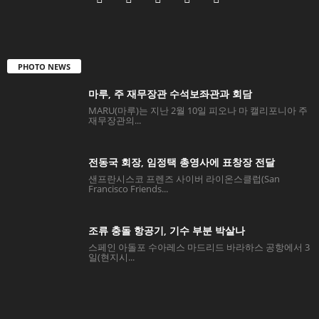
PHOTO NEWS
마루, 주 재무장관 수석보좌관과 회담
MARU(마루)는 지난 2월 10일 피오나 마 캘리포니아 주
재무장관의...
전동국 회장, 임정택 총영사에 표창장 전달
샌프란시스코 프렌즈 사이버 라이온스클럽(San
Francisco Friends...
조류 충돌 항공기, 기수 부분 박살나
스페인 아돌포 수아레스 마드리드 바라하스 공항에서 3
일(현지시...