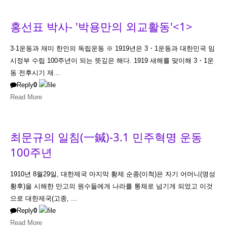
홍선표 박사- '박용만의 외교활동'<1>
3·1운동과 재미 한인의 독립운동 ※ 1919년은 3・1운동과 대한민국 임
시정부 수립 100주년이 되는 뜻깊은 해다. 1919 새해를 맞이해 3・1운
동 전후시기 재...
Reply
0
Read More
최문규의 일침(一鍼)-3.1 민주혁명 운동
100주년
1910년 8월29일, 대한제국 마지막 황제 순종(이척)은 자기 어머니(명성
황후)을 시해한 만고의 원수들에게 나라를 통채로 넘기게 되었고 이것
으로 대한제국(고종, ...
Reply
0
Read More