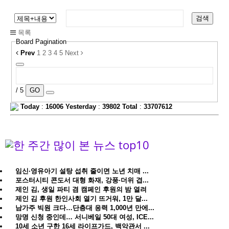
검색
목록
Board Pagination
Prev
1
2
3
4
5
Next
/ 5
GO
Today
:
16006
Yesterday
:
39802
Total
:
33707612
임신·영유아기 설탕 섭취 줄이면 노년 치매 ...
포스터시티 콘도서 대형 화재, 강풍·더위 겹...
제인 김, 생일 파티 겸 캠페인 후원의 밤 열려
제인 김 후원 한인사회 열기 뜨거워, 1만 달...
남가주 빅원 크다…단층대 응력 1,000년 만에...
망명 신청 중인데… 서니베일 50대 여성, ICE...
10세 소년 구한 16세 라이프가드, 백악관서 ...