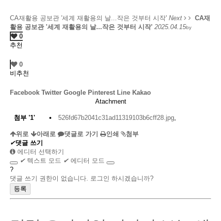
CA재활용 공보관 '세계 재활용의 날...작은 것부터 시작'
Next
CA재
활용 공보관 '세계 재활용의 날...작은 것부터 시작'
2025.04.15
by
0
추천
0
비추천
Facebook
Twitter
Google
Pinterest
Line
Kakao
Atachment
첨부
'
1
'
526fd67b2041c31ad11319103b6cff28.jpg
,
위로
아래로
댓글로 가기
인쇄
첨부
✔
댓글 쓰기
에디터 선택하기
✔
텍스트 모드
✔
에디터 모드
?
댓글 쓰기 권한이 없습니다. 로그인 하시겠습니까?