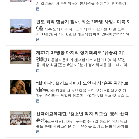
게 캘리포니아 주방위군의 통제권을 주정부에 반환하라
고 명령한 판결을 일시적으로 중단시켰다. 12일NBC ...
인도 최악 항공기 참사, 최소 269명 사망...이륙 3
0초...
인도 서부 도시 아메다바드에서 2025년 6월 12일 오후 1
시 39분(현지 시각), 런던 개트윅행 에어 인디아(Air India)
항공편 AI 171편이 이륙 직후 추락, 최소 269...
제21기 SF평통 마지막 정기회의로 '유종의 미'
거둬
민주평화통일자문회의 샌프란시스코협의회(이하 SF평
통, 회장 최점균)는 6일 제2분기 정기회의를 열고 대내외
환경변화와 통일, 대북정책 추진 방향 등에 대해 논...
“할머니”, 캘리포니아서 노인 대상 ‘손주 위장’ 보
이스...
캘리포니아 전역에서 노년층을 노린 보이스피싱 사기가
확산 중이라는 경찰의 경고가 나왔다. 9일 폭스40 뉴스 보
도에 따르면 우드랜드 경찰서는 최근 SNS를 통해...
한국어교육재단, '청소년 직지 워크숍' 통해 한국
유산...
한국어교육재단(이사장 구은희)은 7일 청소년 직지 워크
숍을 통해 자랑스러운 한국 유산을 알리고 문화적 가치를
공유했다. 7일 산호세에 위치한 툴리 브랜치 도...