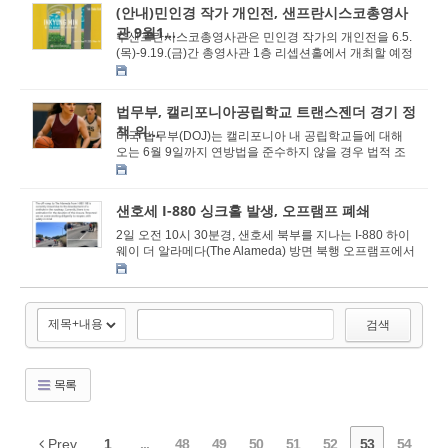
(안내)민인경 작가 개인전, 샌프란시스코총영사
관 9월1...
주샌프란시스코총영사관은 민인경 작가의 개인전을 6.5.
(목)-9.19.(금)간 총영사관 1층 리셉션홀에서 개최할 예정
입니다. 민인경 작가는 한국예술종합학교에서 조...
법무부, 캘리포니아공립학교 트랜스젠더 경기 정
책 위...
미국 법무부(DOJ)는 캘리포니아 내 공립학교들에 대해
오는 6월 9일까지 연방법을 준수하지 않을 경우 법적 조
치를 받을 수 있다는 내용의 공식 통보문을 발송했...
샌호세 I-880 싱크홀 발생, 오프램프 폐쇄
2일 오전 10시 30분경, 샌호세 북부를 지나는 I-880 하이
웨이 더 알라메다(The Alameda) 방면 북행 오프램프에서
싱크홀이 발생했다. NBC 베이 에어리어 뉴스는 ...
검색
목록
Prev
1
...
48
49
50
51
52
53
54