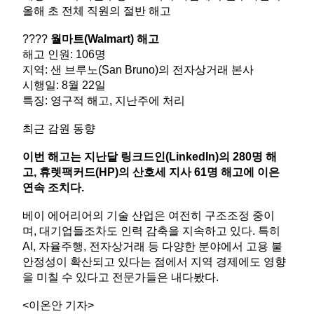
올해 초 전체 직원의 절반 해고
????
월마트
(Walmart)
해고
해고 인원
: 106
명
지역
:
샌 브루노
(San Bruno)
의 전자상거래 본사
시행일
: 8
월
22
일
특징
:
영구적 해고
,
지난주에 처리
최근 감원 동향
이번 해고는 지난달 링크드인
(LinkedIn)
의
280
명 해
고
,
휴렛팩커드
(HP)
의 산호세 지사
61
명 해고에 이은
연속 조치다
.
베이 에어리어의 기술 산업은 여전히 구조조정 중이
며
,
대기업들조차도 인력 감축을 지속하고 있다
.
특히
AI,
자율주행
,
전자상거래 등 다양한 분야에서 고용 불
안정성이 확산되고 있다는 점에서 지역 경제에도 영향
을 미칠 수 있다고 전문가들은 내다봤다.
<이온안 기자>