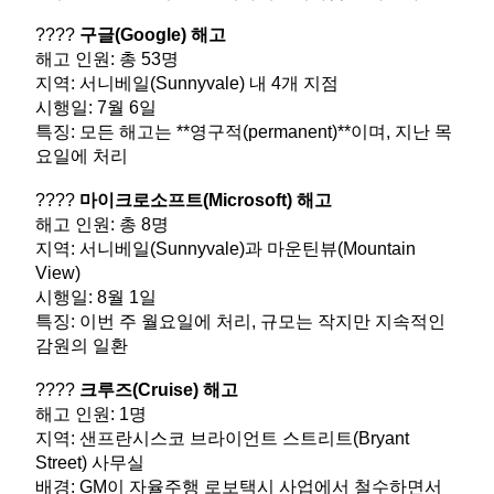
????
구글
(Google)
해고
해고 인원
:
총
53
명
지역
:
서니베일
(Sunnyvale)
내
4
개 지점
시행일
: 7
월
6
일
특징
:
모든 해고는
**
영구적
(permanent)**
이며
,
지난 목
요일에 처리
????
마이크로소프트
(Microsoft)
해고
해고 인원
:
총
8
명
지역
:
서니베일
(Sunnyvale)
과 마운틴뷰
(Mountain
View)
시행일
: 8
월
1
일
특징
:
이번 주 월요일에 처리
,
규모는 작지만 지속적인
감원의 일환
????
크루즈
(Cruise)
해고
해고 인원
: 1
명
지역
:
샌프란시스코 브라이언트 스트리트
(Bryant
Street)
사무실
배경
: GM
이 자율주행 로보택시 사업에서 철수하면서