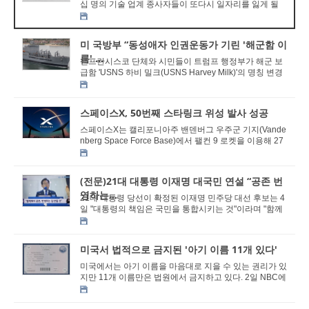
십 명의 기술 업계 종사자들이 또다시 일자리를 잃게 될
전망이다. 5일 NBC 베이 에어리어는 캘리포니아 ...
미 국방부 “동성애자 인권운동가 기린 '해군함 이
름' ...
샌프란시스코 단체와 시민들이 트럼프 행정부가 해군 보
급함 'USNS 하비 밀크(USNS Harvey Milk)'의 명칭 변경
결정에 강력 반발하고 있다. 4일 ABC, NBC...
스페이스X, 50번째 스타링크 위성 발사 성공
스페이스X는 캘리포니아주 밴덴버그 우주군 기지(Vande
nberg Space Force Base)에서 팰컨 9 로켓을 이용해 27
개의 스타링크 위성을 성공적으로 발사했다. 이번 &#...
(전문)21대 대통령 이재명 대국민 연설 “공존 번
영하는...
21대 대통령 당선이 확정된 이재명 민주당 대선 후보는 4
일 "대통령의 책임은 국민을 통합시키는 것"이라며 "함께
가자"고 밝혔다. 이 후보는 이날 오전 서울 여...
미국서 법적으로 금지된 '아기 이름 11개 있다'
미국에서는 아기 이름을 마음대로 지을 수 있는 권리가 있
지만 11개 이름만은 법원에서 금지하고 있다. 2일 NBC에
따르면 미국에서는 대부분의 이름이 허용되지만...