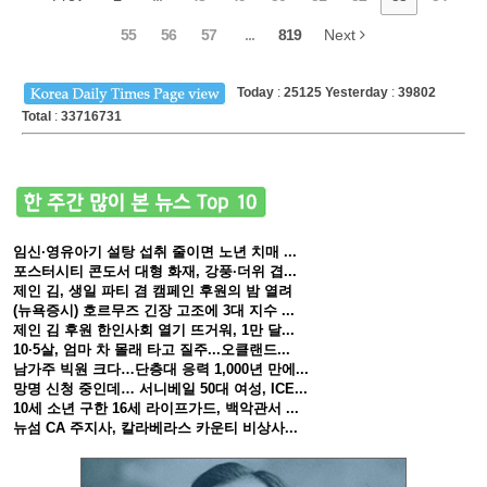
55
56
57
...
819
Next
Today
:
25125
Yesterday
:
39802
Total
:
33716731
임신·영유아기 설탕 섭취 줄이면 노년 치매 ...
포스터시티 콘도서 대형 화재, 강풍·더위 겹...
제인 김, 생일 파티 겸 캠페인 후원의 밤 열려
(뉴욕증시) 호르무즈 긴장 고조에 3대 지수 ...
제인 김 후원 한인사회 열기 뜨거워, 1만 달...
10·5살, 엄마 차 몰래 타고 질주...오클랜드...
남가주 빅원 크다…단층대 응력 1,000년 만에...
망명 신청 중인데… 서니베일 50대 여성, ICE...
10세 소년 구한 16세 라이프가드, 백악관서 ...
뉴섬 CA 주지사, 칼라베라스 카운티 비상사...