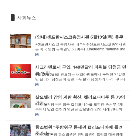
사회뉴스
(안내)샌프란시스코총영사관 6월19일(목) 휴무
<샌프란시스코 총영사관 내부> 주샌프란시스코총영사관
은 미국 연방 공휴일인 6.19(목) Juneteenth National Ind
ependence Day로 휴무 예정임을 알려드립니다. ...
새크라멘토서 구입, 140만달러 파워볼 당첨금 만
료 16일
6월 16일(월)로 만료되는 새크라멘토에서 구매된 약 140
만 달러의 당첨금이 걸린 파워볼의 당첨자가 아직 나타나
지 않았다. 15일 캘리포니아 복권국은 139만1,550...
살모넬라 감염 계란 확산, 캘리포니아주 등 79명
감염⸳...
미국 보건당국은 최근 캘리포니아를 포함한 중서부 7개
주에서 달걀 섭취와 연관된 살모넬라 감염 사례 79건이
보고됐으며, 이 중 21명이 입원했다고 13일 밝혔다...
항소법원 “주방위군 통제권 캘리포니아에 돌려
주라”는 ...
미국 제9 연방 항소법원은 연방법원이 트럼프 대통령에