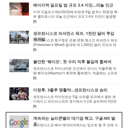
베이지역 일요일 밤 규모 3.4 지진…피놀 인근
미국 지질조사국(USGS)에 따르면 8일 밤 9시 30분경 북
부 캘리포니아 피놀 인근에서 규모 3.4의 지진이 발생했
다. 진앙지는 피놀 쇼어스 파크 인근 샌프란시스코 ...
샌프란시스코 피셔먼스 워프, 1천만 달러 투입
재개발
샌프란시스코 항구청은 관광·문화 명소인 피셔먼스 워프
(Fisherman’s Wharf) 일대에 약 1,000만 달러 규모의 대
규모 재개발 계획을 공식 발표했다. ...
불안한 '웨이모', 첫 수리 직후 불길에 휩싸여
샌프란시스코 차이나타운 인근에서 또다시 자율주행 차
량 웨이모(Waymo)가 화재에 휩싸였다. 처음에는 소프트
웨어 결함으로 인한 충돌 사고로 수리를 받은 차량이...
이정후, 3출루 맹활약...샌프란시스코 승리
샌프란시스코 자이언츠는 5일 오라클 파크에서 열린 샌
디에이고 파드리스와의 경기에서 3-2로 승리하며 4연전
시리즈를 2승 2패로 마무리했다. 이날 경기에서 이...
계속되는 실리콘밸리 대기업 해고, 구글⸳MS 발
표
샌프란시스코 베이 에어리어에서는 앞으로 몇 주 안에 수