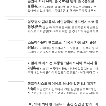
문양목 지사 유해, 순국 85년 만에 조국품으로…
봉환식 ...
샌프란시스코 지역을 중심으로 북부 캘리포니아(북가주)
일대에서 일제강점기 독립운동에 헌신한 문양목 애국지
사의 유해가 85년 만에 독립된 조국의 품으로 돌아...
영주권자 김태흥씨, 이민당국이 샌프란시스코 공
항에 구금
한국에서 다섯 살 때 미국으로 이민 온 영주권자가 샌프란
시스코 국제공항(SFO)에서 이민 당국에 의해 구금됐다고
전미 한인교육문화진흥회(NAKASEC) 관계자가 AB...
소노마타운티 펜그로브, 미국서 가장 살기 좋은
작은 ...
베이 에어리어에는 샌프란시스코, 오클랜드, 산호세 등 대
도시에 가려 소도시들이 종종 주목받지 못하지만, 여행 전
문지 트래블 & 렉처(Travel & Leisure...
카멀라 해리스 전 부통령 “캘리포니아 주지사 출
마 않...
카멀라 해리스 전 부통령이 30일 내년에 있을 캘리포니아
주지사 선거에 출마하지 않겠다고 밝혔다. 이에 따라 그녀
가 2028년 대선에 세 번째로 도전할 가능성은 ...
샌프란시스코 베이에도 러시아 같은 8.8 대지진
가능?
러시아 극동 캄차카반도에서 29일 발생한 규모 8.8의 강
진으로 인해 샌프란시스코 베이 에어리어 등 미국 서부 해
안 전역에 쓰나미 경보가 발령된 가운데 30일 오...
UC, 역대 최다 캘리포니아 출신 신입생 합격...버