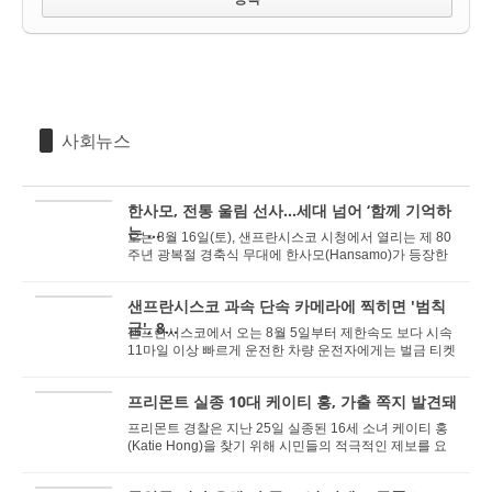
사회뉴스
한사모, 전통 울림 선사...세대 넘어 ‘함께 기억하
는 ...
오는 8월 16일(토), 샌프란시스코 시청에서 열리는 제 80
주년 광복절 경축식 무대에 한사모(Hansamo)가 등장한
다. 세 개의 북이 만들어내는 힘찬 울림과 흥겨운 ...
샌프란시스코 과속 단속 카메라에 찍히면 '범칙
금', 8...
샌프란시스코에서 오는 8월 5일부터 제한속도 보다 시속
11마일 이상 빠르게 운전한 차량 운전자에게는 벌금 티켓
이 발부된다. 31일 NBC 베이 에어리어 뉴스는 샌...
프리몬트 실종 10대 케이티 홍, 가출 쪽지 발견돼
프리몬트 경찰은 지난 25일 실종된 16세 소녀 케이티 홍
(Katie Hong)을 찾기 위해 시민들의 적극적인 제보를 요
청한 가운데 홍 양이 온라인을 통해 알게된 사람을...