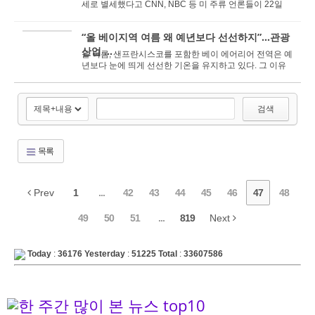
세로 별세했다고 CNN, NBC 등 미 주류 언론들이 22일
일제히 보도했다. 가족은 22일 발표한 성명을 통해 &...
“올 베이지역 여름 왜 예년보다 선선하지”...관광
산업 ...
올 여름, 샌프란시스코를 포함한 베이 에어리어 전역은 예
년보다 눈에 띄게 선선한 기온을 유지하고 있다. 그 이유
는 무엇일까? 21일 NBC 베이 에어리어 뉴스는 ...
검색
목록
Prev
1
...
42
43
44
45
46
47
48
49
50
51
...
819
Next
Today
:
36176
Yesterday
:
51225
Total
:
33607586