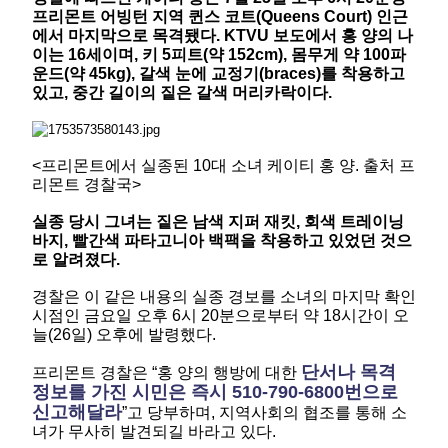
프리몬트 어빙턴 지역 퀸스 코트(Queens Court) 인근
에서 마지막으로 목격됐다. KTVU 보도에서 홍 양의 나
이는 16세이며, 키 5피트(약 152cm), 몸무게 약 100파
운드(약 45kg), 갈색 눈에 교정기(braces)를 착용하고
있고, 중간 길이의 짙은 갈색 머리카락이다.
<프리몬트에서 실종된 10대 소녀 케이티 홍 양. 출처 프
리몬트 경찰국>
실종 당시 그녀는 짙은 남색 지퍼 재킷, 회색 트레이닝
바지, 빨간색 파타고니아 백팩을 착용하고 있었던 것으
로 알려졌다.
경찰은 이 같은 내용의 실종 경보를 소녀의 마지막 확인
시점인 금요일 오후 6시 20분으로부터 약 18시간이 오
늘(26일) 오후에 발령했다.
단서나 목격
프리몬트 경찰은 “홍 양의 행방에 대한
정보를 가진 시민은 즉시 510-790-6800번으로
신고해달라
”고 당부하며, 지역사회의 협조를 통해 소
녀가 무사히 발견되길 바라고 있다.