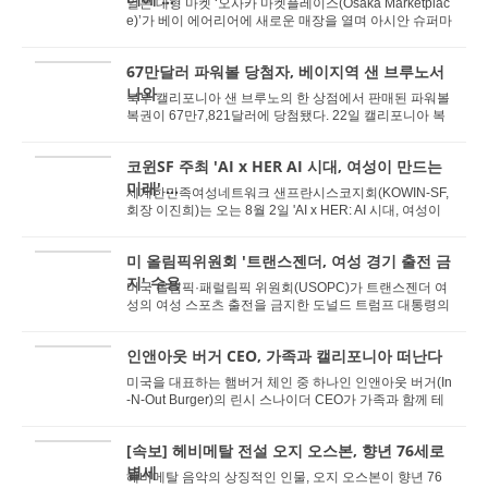
일본 대형 마켓 ‘오사카 마켓플레이스(Osaka Marketplac
e)’가 베이 에어리어에 새로운 매장을 열며 아시안 슈퍼마
켓 붐에 동참한다. <오는 11월 포스...
67만달러 파워볼 당첨자, 베이지역 샌 브루노서
나와
북부 캘리포니아 샌 브루노의 한 상점에서 판매된 파워볼
복권이 67만7,821달러에 당첨됐다. 22일 캘리포니아 복
권국에 따르면 해당 복권은 엘 카미노 리얼 1230...
코윈SF 주최 'AI x HER AI 시대, 여성이 만드는
미래' ...
세계한민족여성네트워크 샌프란시스코지회(KOWIN-SF,
회장 이진희)는 오는 8월 2일 'AI x HER: AI 시대, 여성이
만드는 미래⸳AI와 함께 세상을 그리다'를...
미 올림픽위원회 '트랜스젠더, 여성 경기 출전 금
지' 수용
미국 올림픽·패럴림픽 위원회(USOPC)가 트랜스젠더 여
성의 여성 스포츠 출전을 금지한 도널드 트럼프 대통령의
행정명령 14201호에 따라 정책을 개정했다....
인앤아웃 버거 CEO, 가족과 캘리포니아 떠난다
미국을 대표하는 햄버거 체인 중 하나인 인앤아웃 버거(In
-N-Out Burger)의 린시 스나이더 CEO가 가족과 함께 테
네시로 이주한다는 소식이 전해졌다. 이는 인앤아...
[속보] 헤비메탈 전설 오지 오스본, 향년 76세로
별세
헤비메탈 음악의 상징적인 인물, 오지 오스본이 향년 76