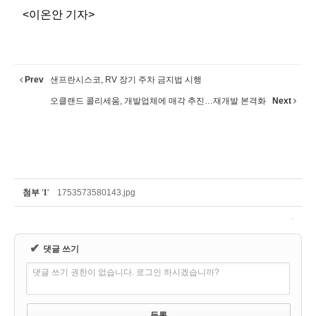
<이온안 기자>
Prev
샌프란시스코, RV 장기 주차 금지법 시행
오클랜드 콜리세움, 개발업체에 매각 추진…재개발 본격화
Next
첨부
'
1
'
1753573580143.jpg
✔
댓글 쓰기
댓글 쓰기 권한이 없습니다. 로그인 하시겠습니까?