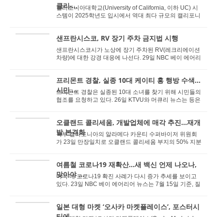
클리⸳...
캘리포니아대학교(University of California, 이하 UC) 시
스템이 2025학년도 입시에서 역대 최다 규모의 캘리포니
아 출신 신입생을 합격시킨 것으로 나타났다. 그...
샌프란시스코, RV 장기 주차 금지법 시행
샌프란시스코시가 노상에 장기 주차된 RV(레크리에이션
차량)에 대한 강경 대응에 나선다. 29일 NBC 베이 에어리
어 뉴스는 다니엘 루리 신임 샌프란시스코 시장이...
프리몬트 경찰, 실종 10대 케이티 홍 행방 수색…
시민 ...
프리몬트 경찰은 실종된 10대 소녀를 찾기 위해 시민들의
협조를 요청하고 있다. 26일 KTVU와 머큐리 뉴스는 등은
프리몬트 경찰은 25일 실종된 소녀 케이티 홍(...
오클랜드 콜리세움, 개발업체에 매각 추진…재개
발 본격화
북부 캘리포니아의 알라메다 카운티 수퍼바이저 위원회
가 23일 만장일치로 오클랜드 콜리세움 부지의 50% 지분
을 1억 2,500만 달러(약 1,720억 원)에 매각하는 안...
여름철 코로나19 재확산…새 백신 언제 나오나,
맞아야 ...
미국 내 코로나19 확진 사례가 다시 증가 추세를 보이고
있다. 23일 NBC 베이 에어리어 뉴스는 7월 15일 기준, 질
병통제예방센터(CDC)는 텍사스, 일리노이, 켄터...
일본 대형 마켓 ‘오사카 마켓플레이스’, 포스터시
티에 ...