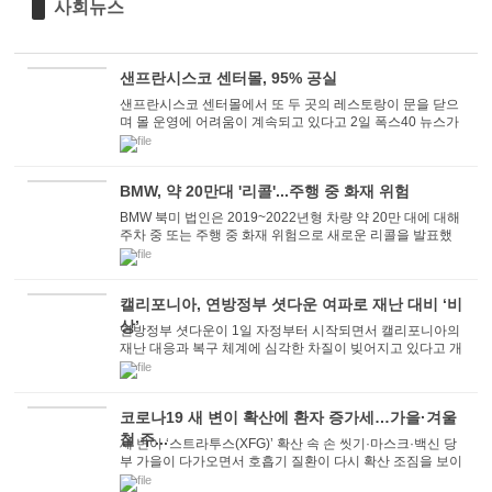
사회뉴스
샌프란시스코 센터몰, 95% 공실
샌프란시스코 센터몰에서 또 두 곳의 레스토랑이 문을 닫으
며 몰 운영에 어려움이 계속되고 있다고 2일 폭스40 뉴스가
보도했다. 폭스40은 마샬라 할랄 파키스탄 ...
BMW, 약 20만대 '리콜'...주행 중 화재 위험
BMW 북미 법인은 2019~2022년형 차량 약 20만 대에 대해
주차 중 또는 주행 중 화재 위험으로 새로운 리콜을 발표했
다. 차량 소유자는 리콜 대상 여부가 확인되거...
캘리포니아, 연방정부 셧다운 여파로 재난 대비 ‘비
상’
연방정부 셧다운이 1일 자정부터 시작되면서 캘리포니아의
재난 대응과 복구 체계에 심각한 차질이 빚어지고 있다고 개
빈 뉴섬 주지사는 성명을 통해 밝혔다. 이...
코로나19 새 변이 확산에 환자 증가세…가을·겨울
철 주...
새 변이 ‘스트라투스(XFG)’ 확산 속 손 씻기·마스크·백신 당
부 가을이 다가오면서 호흡기 질환이 다시 확산 조짐을 보이
고 있다. 특히...