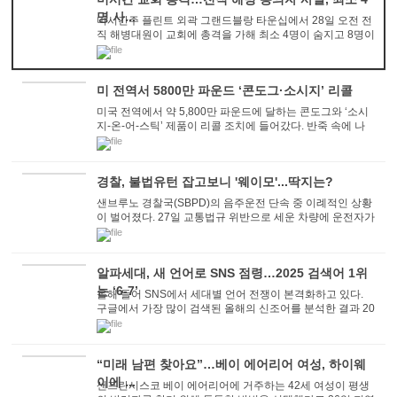
명 사...
미시간주 플린트 외곽 그랜드블랑 타운십에서 28일 오전 전
직 해병대원이 교회에 총격을 가해 최소 4명이 숨지고 8명이
다쳤다고 AP, CNN, NBC 등 언론들이 28일 ...
미 전역서 5800만 파운드 ‘콘도그·소시지’ 리콜
미국 전역에서 약 5,800만 파운드에 달하는 콘도그와 ‘소시
지-온-어-스틱’ 제품이 리콜 조치에 들어갔다. 반죽 속에 나
무조각이 섞여 들어간 사실이 ...
경찰, 불법유턴 잡고보니 '웨이모'...딱지는?
샌브루노 경찰국(SBPD)의 음주운전 단속 중 이례적인 상황
이 벌어졌다. 27일 교통법규 위반으로 세운 차량에 운전자가
없었던 것. 28일 KRON4 뉴스는 경찰에 따르...
알파세대, 새 언어로 SNS 점령…2025 검색어 1위
는 ‘6-7’
올해 들어 SNS에서 세대별 언어 전쟁이 본격화하고 있다.
구글에서 가장 많이 검색된 올해의 신조어를 분석한 결과 20
10년 이후 태어난 이른바 '알파세대'...
“미래 남편 찾아요”…베이 에어리어 여성, 하이웨
이에 ...
샌프란시스코 베이 에어리어에 거주하는 42세 여성이 평생