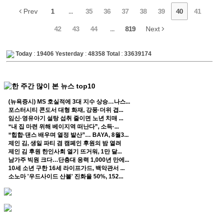
Prev
1
...
35
36
37
38
39
40
41
42
43
44
...
819
Next
Today
:
19406
Yesterday
:
48358
Total
:
33639174
(뉴욕증시) MS 호실적에 3대 지수 상승…나스...
포스터시티 콘도서 대형 화재, 강풍·더위 겹...
임신·영유아기 설탕 섭취 줄이면 노년 치매 ...
“내 집 마련 위해 베이지역 떠난다”, 소득·...
“힙합·댄스 배우며 열정 발산”… BAYA, 8월3...
제인 김, 생일 파티 겸 캠페인 후원의 밤 열려
제인 김 후원 한인사회 열기 뜨거워, 1만 달...
남가주 빅원 크다…단층대 응력 1,000년 만에...
10세 소년 구한 16세 라이프가드, 백악관서 ...
소노마 '우드사이드 산불' 진화율 50%, 152...