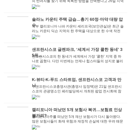
의 반려자를 찾기 위해 독특한 방법을 선택했다고 26일 지역
방송국 KTVU 뉴스가 보도했다. KTVU는 이번...
솔라노 카운티 주택 급습…총기 60정·마약 대량 압
수
북부 캘리포니아 나파 카운티 셰리프국(보안관실)은 최근 솔
라노 카운티 딕슨 지역의 한 주택을 대상으로 한 수색 작전
에서 60정의 총기와 수 킬로그램의 마약, ...
샌프란시스코 글렌파크, ‘세계서 가장 쿨한 동네’ 3
5위...
샌프란시스코의 한 동네가 세계에서 가장 ‘쿨한’ 지역 중 하
나로 꼽혔다. 다만 이번에는 언제나 힙스터들의 성지로 불리
는 미션 디스트릭트(Mission ...
K-뷰티‧K-푸드 스타트업, 샌프란시스코 고객과 만
나
주샌프란시스코총영사관(총영사 임정택)은 21일 샌프란시
스코의 관광명소인 페리빌딩에서 개최된 팝업 전시회에 참
가한 K-뷰티 및 K-푸드 스타트업을 지원했다. <...
캘리포니아 떠났던 5개 보험사 복귀…보험료 인상
불가피?
캘리포니아주를 떠났던 5개 재산 보험사가 다시 돌아왔다.
많은 보험사들이 화재 위험과 재정적 손실에 대한 우려 때문
에 기존 보험 계약을 취소하고 주를 떠난 ...