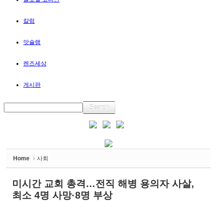
칼럼
맛슐랭
렌즈세상
게시판
Home
사회
미시간 교회 총격…전직 해병 용의자 사살,
최소 4명 사망·8명 부상