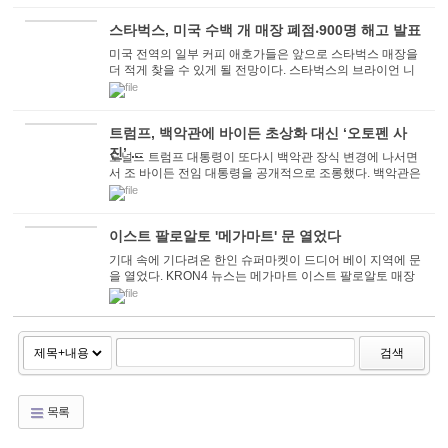
스타벅스, 미국 수백 개 매장 폐점⸳900명 해고 발표
미국 전역의 일부 커피 애호가들은 앞으로 스타벅스 매장을
더 적게 찾을 수 있게 될 전망이다. 스타벅스의 브라이언 니
콜 CEO는 25일 10억 달러 규모의 구조조정...
트럼프, 백악관에 바이든 초상화 대신 ‘오토펜 사
진’ ...
도널드 트럼프 대통령이 또다시 백악관 장식 변경에 나서면
서 조 바이든 전임 대통령을 공개적으로 조롱했다. 백악관은
24일 웨스트윙 회랑에 새로운 대통령 초상...
이스트 팔로알토 '메가마트' 문 열었다
기대 속에 기다려온 한인 슈퍼마켓이 드디어 베이 지역에 문
을 열었다. KRON4 뉴스는 메가마트 이스트 팔로알토 매장
의 그랜드 오프닝이 24일 진행됐다고 보도했...
검색
목록