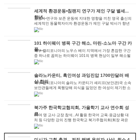
세계적 환경운동⦁침팬지 연구가 제인 구달 별세...
향년...
침팬지 연구와 보존 운동에 지대한 영향을 끼친 영국 출신의
세계적인 동물학자이자 환경운동가 제인 구달 박사가 향년
91세로 별세했다고 CBS, CNN, ABC 등 미 ...
101 하이웨이 병목 구간 해소, 마린-소노마 구간 카
풀 ...
북부 캘리포니아의 노우스 베이 지역에서 가장 혼잡한 구간
중 하나로 꼽히는 하이웨이 101의 병목 현상이 일부 해소될
전망이다. 캘리포니아 교통국(Caltrans)은...
솔라노카운티, 흑인여성 과잉진압 1700만달러 배
상 합의
북부 캘리포니아의 솔라노 카운티가 셰리프(보안관)국 소속
보안관들에게 폭행당해 의식을 잃었던 한 여성이 제기한 소
송에서 1,700만 달러(약 228억 원)를 배상...
북가주 한국학교협의회, 가을학기 교사 연수회 성
료
80여 명 교사·교장 참석...AI 활용 한국어 교육·응급상황 대
처 등 다양한 강의 진행 한국학교 북가주협의회(회장 곽은
아)는 27일 트라이밸리교회...
미시간 교회 총격…전직 해병 용의자 사살, 최소 4