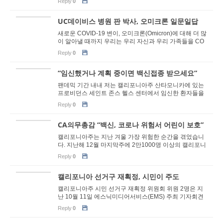
Reply
0
있습니...
UC데이비스 병원 판 박사, 오미크론 일문일답
새로운 COVID-19 변이, 오미크론(Omicron)에 대해 더 많
이 알아낼 때까지 우리는 우리 자신과 우리 가족들을 CO
VID-19로부터 보호하기 위해 할 수 있는 4가지 사항을 기
Reply
0
억하는 것이 중...
“임신했거나 계획 중이면 백신접종 받으세요”
팬데믹 기간 내내 저는 캘리포니아주 산타모니카에 있는
프로비던스 세인트 존스 헬스 센터에서 임신한 환자들을
치료해 왔습니다. 예방 백신이 나오기 전에는 알려지지 않
Reply
0
은 것이 많...
CA의무총감 “백신, 코로나 위험서 어린이 보호”
캘리포니아주는 지난 겨울 가장 위험한 순간을 겪었습니
다. 지난해 12월 마지막주에 2만1000명 이상의 캘리포니
아 주민들이 COVID-19로 병원에 입원했습니다. 그리고
Reply
0
지난 1월에는 우...
캘리포니아 선거구 재획정, 시민이 주도
캘리포니아주 시민 선거구 재획정 위원회 위원 2명은 지
난 10월 11일 에스닉미디어서비스(EMS) 주최 기자회견
에 참석해 앞으로 10년간 시행될 선거구 분할 과정에 대
Reply
0
해 소개했다. 사...