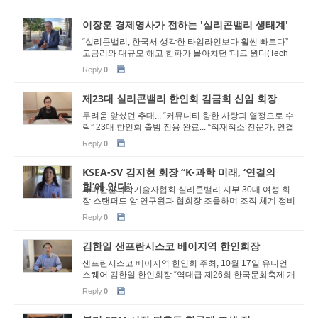
이장훈 경제영사가 전하는 '실리콘밸리 생태계'
“실리콘밸리, 한국서 생각한 타임라인보다 훨씬 빠르다”
고금리와 대규모 해고 한파가 몰아치던 '테크 윈터(Tech
Winter)'의 정점, 2024년 1월 캘리포니아주 샌...
Reply
0
제23대 실리콘밸리 한인회 김금희 신임 회장
두려움 앞섰던 추대... “커뮤니티 향한 사랑과 열정으로 수
락” 23대 한인회 출범 진용 완료... “적재적소 전문가, 연결
의 힘 핵심” 6월 13일 이취임식, 인수...
Reply
0
KSEA-SV 김지현 회장 “K-과학 미래, ‘연결의
힘’에 있다”
재미한인과학기술자협회 실리콘밸리 지부 30대 여성 회
장 스탠퍼드 암 연구원과 협회장 조율하며 조직 체계 정비
성과 KIC SV와 공동 컨퍼런스 기획… “차세대 과학자
Reply
0
위...
김한일 샌프란시스코 베이지역 한인회장
샌프란시스코 베이지역 한인회 주최, 10월 17일 유니언
스퀘어 김한일 한인회장 “역대급 제26회 한국문화축제 개
최 위해 최선” 서울시 공연단·한예종 국악팀 등 초...
Reply
0