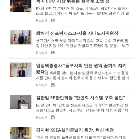
북미 EDM 시장 뒤흔든 한국계 조셉 정
[현장 인터뷰] "아시안의 소울, 베이스에 담았다" 샌프란시
스코 빌 그레이엄 시빅 오디토리움서 초대형 공연 감성 멜
로디·강렬한 비트 결합 ‘해머 사운드’로 8,500...
Reply
0
최해건 샌프란시스코-서울 자매도시위원장
샌프란시스코 서울 자매도시위원회, 교육·문화 교류에 앞
장 예산 지원 없이 위원들 자발적 펀드레이징 운영…‘노고
와 헌신’ 빛나 “우리는 비즈니스 ...
Reply
0
임정택총영사 “동포사회 안전·권익 끝까지 지키
겠다”
2026년 새해를 맞아 본지는 임정택 주샌프란시스코 총영
사를 만나 한미 관계의 현주소와 동포 사회의 현안을 짚어
봤다. 특히 미·중 전략 경쟁의 심화와 트럼프 2기 행정부
Reply
0
의 강...
김한일 SF한인회장 “한인회 시스템 구축 올인”
[신년 인터뷰] 김한일 샌프란시스코 베이지역한인회장 샌
프란시스코 한인회, 지난 3년 과제는 ‘주차·재정 자립’ “차
세대 참여 없인 한인사회 미래도 없다&r...
Reply
0
김지현 KSEA실리콘밸리 회장, 혁신 비전
“혁신과 연결의 플랫폼으로 미래를 연다” 젊음과 패기로