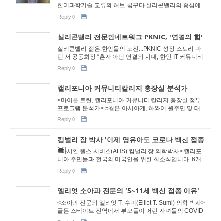
한미과학기술 교류의 허브 꿈꾸다 실리콘밸리의 중심에
서 새 세대의 리더십이 주목받고 있다. 최근 KSEA(재미한
Reply
0
인...
실리콘밸리 전문인네트워크 PKNIC, '연결의 힘'
실리콘밸리 젊은 한인들의 도전...PKNIC 성장 스토리 마
틴 서 공동회장 “혼자 아닌 연결의 시대, 한인 IT 커뮤니티
가교 되겠다” 실리콘밸리와 샌프란시스코 베이 에어리...
Reply
0
캘리포니아 커뮤니티칼리지 총장실 분석가
<마이클 트란, 캘리포니아 커뮤니티 칼리지 총장실 정부
프로그램 분석가> 5월은 아시아계, 하와이 원주민 및 태
평양 제도 주민 (AANHPI) 문화유산의 달입니다. 이 기간
Reply
0
에 우리는 미...
킴벌리 장 박사 '이제 영유아도 코로나 백신 접종
을'
<아시안 헬스 서비스(AHS) 킴벌리 장 의학박사> 캘리포
니아 주민들과 전국의 미국인을 위한 희소식입니다. 6개
월 이상된 어린이들은 이제 코로나-19 백신을 접종 받고
Reply
0
보호를 받을 수...
엘리엇 소아과 전문의 '5~11세 백신 접종 이유'
<소아과 전문의 엘리엇 T. 수미(Elliot T. Sumi) 의학 박사>
골든 스테이트 전역에서 부모들이 어린 자녀들의 COVID-
19 백신 접종에 대해 소아과 주치의들과 이야기를 나누고