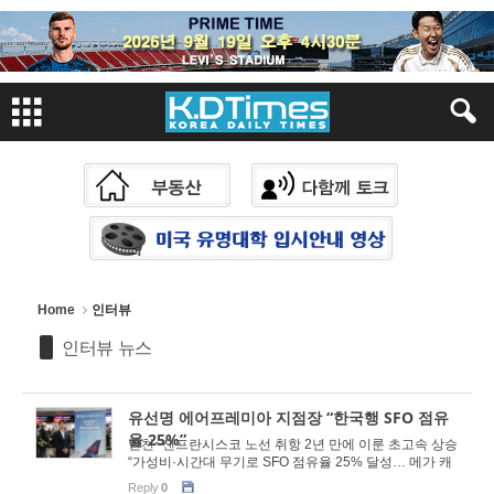
Sketchbook
스케치북5
Sketchbook
스케치북5
Home
인터뷰
인터뷰 뉴스
유선명 에어프레미아 지점장 “한국행 SFO 점유
율 25%”
인천~샌프란시스코 노선 취항 2년 만에 이룬 초고속 상승
“가성비·시간대 무기로 SFO 점유율 25% 달성… 메가 캐
리어 출범은 새로운 기회” 실리콘밸리 특성...
Reply
0