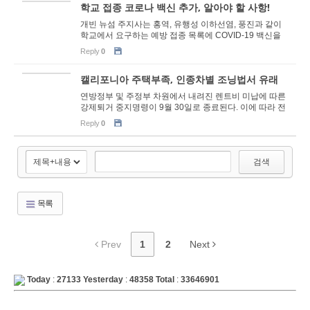
학교 접종 코로나 백신 추가, 알아야 할 사항!
개빈 뉴섬 주지사는 홍역, 유행성 이하선염, 풍진과 같이
학교에서 요구하는 예방 접종 목록에 COVID-19 백신을
추가하도록 캘리포니아주 공중 보건국(CDPH)에 지시했
Reply
0
다. 학생들은 연...
캘리포니아 주택부족, 인종차별 조닝법서 유래
연방정부 및 주정부 차원에서 내려진 렌트비 미납에 따른
강제퇴거 중지명령이 9월 30일로 종료된다. 이에 따라 전
국 200여만명, 캘리포니아주 88만명의 성인이 당장 살던
Reply
0
곳에서 쫓겨...
검색
목록
Prev
1
2
Next
Today
:
27133
Yesterday
:
48358
Total
:
33646901